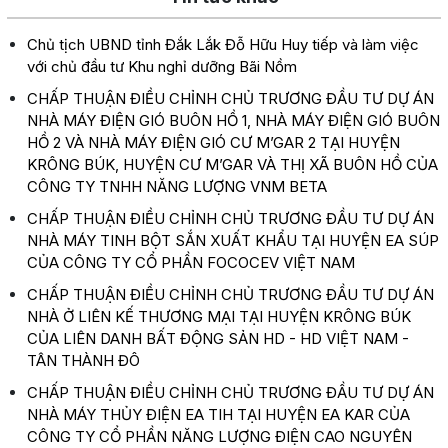
Chủ tịch UBND tỉnh Đắk Lắk Đỗ Hữu Huy tiếp và làm việc
với chủ đầu tư Khu nghỉ dưỡng Bãi Nồm
CHẤP THUẬN ĐIỀU CHỈNH CHỦ TRƯƠNG ĐẦU TƯ DỰ ÁN
NHÀ MÁY ĐIỆN GIÓ BUÔN HỒ 1, NHÀ MÁY ĐIỆN GIÓ BUÔN
HỒ 2 VÀ NHÀ MÁY ĐIỆN GIÓ CƯ M’GAR 2 TẠI HUYỆN
KRÔNG BÚK, HUYỆN CƯ M’GAR VÀ THỊ XÃ BUÔN HỒ CỦA
CÔNG TY TNHH NĂNG LƯỢNG VNM BETA
CHẤP THUẬN ĐIỀU CHỈNH CHỦ TRƯƠNG ĐẦU TƯ DỰ ÁN
NHÀ MÁY TINH BỘT SẮN XUẤT KHẨU TẠI HUYỆN EA SÚP
CỦA CÔNG TY CỔ PHẦN FOCOCEV VIỆT NAM
CHẤP THUẬN ĐIỀU CHỈNH CHỦ TRƯƠNG ĐẦU TƯ DỰ ÁN
NHÀ Ở LIÊN KẾ THƯƠNG MẠI TẠI HUYỆN KRÔNG BÚK
CỦA LIÊN DANH BẤT ĐỘNG SẢN HD - HD VIỆT NAM -
TÂN THÀNH ĐÔ
CHẤP THUẬN ĐIỀU CHỈNH CHỦ TRƯƠNG ĐẦU TƯ DỰ ÁN
NHÀ MÁY THỦY ĐIỆN EA TIH TẠI HUYỆN EA KAR CỦA
CÔNG TY CỔ PHẦN NĂNG LƯỢNG ĐIỆN CAO NGUYÊN