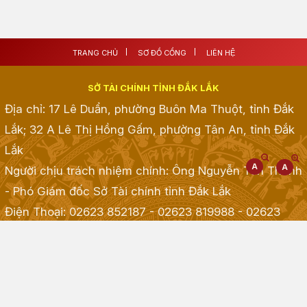
TRANG CHỦ
SƠ ĐỒ CỔNG
LIÊN HỆ
SỞ TÀI CHÍNH TỈNH ĐẮK LẮK
Địa chỉ: 17 Lê Duẩn, phường Buôn Ma Thuột, tỉnh Đắk
Lắk; 32 A Lê Thị Hồng Gấm, phường Tân An, tỉnh Đắk
Lắk
Người chịu trách nhiệm chính: Ông Nguyễn Tấn Thành
- Phó Giám đốc Sở Tài chính tỉnh Đắk Lắk
Điện Thoại: 02623 852187 - 02623 819988 - 02623
968968 - 02623 855001 - 02623 855835
; Fax:
02623.513.083
Email: taichinh@daklak.gov.vn
Website đang chạy thử nghiệm