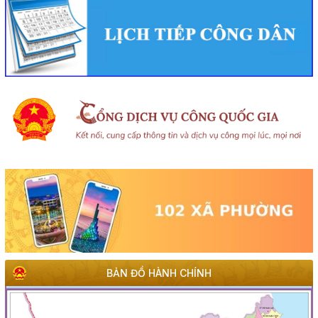
Rà soát công tác chuẩn bị diễn tập khu vực phòng thủ
kết hợp diễn tập phòng thủ dân sự tỉnh năm 2026
(02/08/2026, 00:00)
Khai mạc Hội nghị Ngoại giao lần thứ 33
(02/08/2026, 00:00)
Giới thiệu thông tin về 17 khu đất đấu giá quyền sử dụng
đất trên địa bàn tỉnh Đắk Lắk
(28/07/2026, 00:00)
Thông báo về việc tiếp nhận hồ sơ đề nghị chấp thuận
chủ trương đầu tư dự án: Nhà máy sản xuất viên nén gỗ
xuất khẩu và chế biến lâm sản - Thành Châu Đắk Lắk
(27/07/2026, 00:00)
BẢN ĐỒ HÀNH CHÍNH