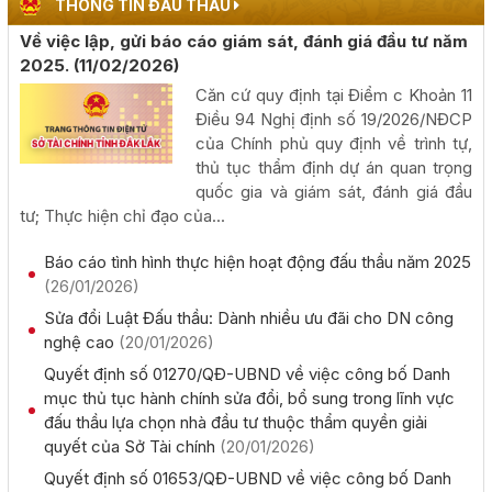
THÔNG TIN ĐẤU THẦU
Về việc lập, gửi báo cáo giám sát, đánh giá đầu tư năm
Phấn đấu khai thác đồng bộ toàn tuyến cao tốc Khánh
2025.
(11/02/2026)
Hòa - Buôn Ma Thuột trong năm 2026
Căn cứ quy định tại Điểm c Khoản 11
(05/08/2026, 00:00)
Điều 94 Nghị định số 19/2026/NĐCP
của Chính phủ quy định về trình tự,
Công khai kết quả giải ngân vốn đầu tư công đến hết
thủ tục thẩm định dự án quan trọng
tháng 7 năm 2026
quốc gia và giám sát, đánh giá đầu
(04/08/2026, 00:00)
tư; Thực hiện chỉ đạo của...
Báo cáo tình hình thực hiện hoạt động đấu thầu năm 2025
Chủ tịch UBND tỉnh Đỗ Hữu Huy: Quyết liệt đẩy nhanh
(26/01/2026)
tiến độ giải ngân đầu tư công theo nguyên tắc "6 rõ
Sửa đổi Luật Đấu thầu: Dành nhiều ưu đãi cho DN công
(04/08/2026, 00:00)
nghệ cao
(20/01/2026)
Quyết định số 01270/QĐ-UBND về việc công bố Danh
Rà soát công tác chuẩn bị diễn tập khu vực phòng thủ
mục thủ tục hành chính sửa đổi, bổ sung trong lĩnh vực
kết hợp diễn tập phòng thủ dân sự tỉnh năm 2026
đấu thầu lựa chọn nhà đầu tư thuộc thẩm quyền giải
(02/08/2026, 00:00)
quyết của Sở Tài chính
(20/01/2026)
Quyết định số 01653/QĐ-UBND về việc công bố Danh
Khai mạc Hội nghị Ngoại giao lần thứ 33