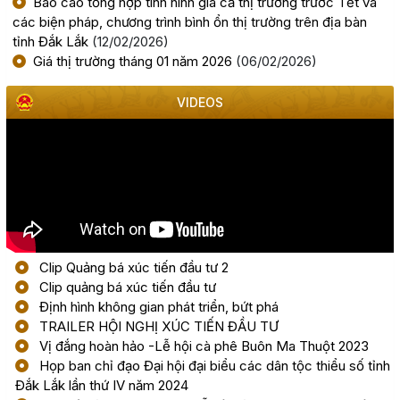
Báo cáo tổng hợp tình hình giá cả thị trường trước Tết và
(28/07/2026, 00:00)
các biện pháp, chương trình bình ổn thị trường trên địa bàn
tỉnh Đắk Lắk
(12/02/2026)
Giá thị trường tháng 01 năm 2026
(06/02/2026)
Thông báo về việc tiếp nhận hồ sơ đề nghị chấp thuận
chủ trương đầu tư dự án: Nhà máy sản xuất viên nén gỗ
xuất khẩu và chế biến lâm sản - Thành Châu Đắk Lắk
VIDEOS
(27/07/2026, 00:00)
Đắk Lắk họp báo công bố 17 hoạt động đặc sắc của Lễ
hội Sầu riêng năm 2026
(06/08/2026, 00:00)
Clip Quảng bá xúc tiến đầu tư 2
Tập huấn diễn tập khu vực phòng thủ kết hợp phòng
thủ dân sự tỉnh Đắk Lắk
Clip quảng bá xúc tiến đầu tư
Định hình không gian phát triển, bứt phá
(05/08/2026, 00:00)
TRAILER HỘI NGHỊ XÚC TIẾN ĐẦU TƯ
Vị đắng hoàn hảo -Lễ hội cà phê Buôn Ma Thuột 2023
Thực hiện quyết liệt các nhiệm vụ phát triển kinh tế - xã
Họp ban chỉ đạo Đại hội đại biểu các dân tộc thiểu số tỉnh
hội năm 2026
Đắk Lắk lần thứ IV năm 2024
(05/08/2026, 00:00)