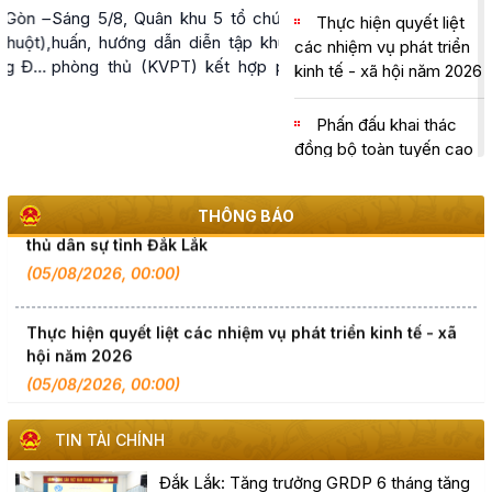
Đắk Lắk
Sáng 5/8, Quân khu 5 tổ chức tập
Thực hiện quyết liệt
huấn, hướng dẫn diễn tập khu vực
các nhiệm vụ phát triển
phòng thủ (KVPT) kết hợp phòng
kinh tế - xã hội năm 2026
Đắk Lắk họp báo công bố 17 hoạt động đặc sắc của Lễ
thủ dân sự (PTDS) tỉnh Đắk Lắk
hội Sầu riêng năm 2026
năm 2026.
Phấn đấu khai thác
(06/08/2026, 00:00)
đồng bộ toàn tuyến cao
tốc Khánh Hòa - Buôn
Ma Thuột trong năm
Tập huấn diễn tập khu vực phòng thủ kết hợp phòng
THÔNG BÁO
2026
thủ dân sự tỉnh Đắk Lắk
(05/08/2026, 00:00)
Chủ tịch UBND tỉnh
Đỗ Hữu Huy: Quyết liệt
Thực hiện quyết liệt các nhiệm vụ phát triển kinh tế - xã
đẩy nhanh tiến độ giải
hội năm 2026
ngân đầu tư công theo
(05/08/2026, 00:00)
nguyên tắc "6 rõ
Phấn đấu khai thác đồng bộ toàn tuyến cao tốc Khánh
Thông cáo báo chí
TIN TÀI CHÍNH
Hòa - Buôn Ma Thuột trong năm 2026
tình hình Kinh tế - Xã hội
(05/08/2026, 00:00)
6 tháng đầu năm 2026
Đắk Lắk: Tăng trưởng GRDP 6 tháng tăng