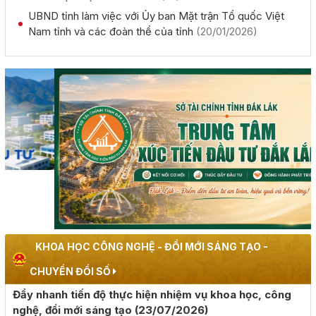
UBND tỉnh làm việc với Ủy ban Mặt trận Tổ quốc Việt
Nam tỉnh và các đoàn thể của tỉnh
(20/01/2026)
Chủ tịch UBND tỉnh Đỗ Hữu Huy: Quyết liệt đẩy nhanh
tiến độ giải ngân đầu tư công theo nguyên tắc "6 rõ
(04/08/2026, 00:00)
Rà soát công tác chuẩn bị diễn tập khu vực phòng thủ
kết hợp diễn tập phòng thủ dân sự tỉnh năm 2026
(02/08/2026, 00:00)
Khai mạc Hội nghị Ngoại giao lần thứ 33
(02/08/2026, 00:00)
Giới thiệu thông tin về 17 khu đất đấu giá quyền sử dụng
đất trên địa bàn tỉnh Đắk Lắk
KHOA HỌC CÔNG NGHỆ - ĐỔI MỚI SÁNG TẠO -
(28/07/2026, 00:00)
CHUYỂN ĐỔI SỐ
Đẩy nhanh tiến độ thực hiện nhiệm vụ khoa học, công
Thông báo về việc tiếp nhận hồ sơ đề nghị chấp thuận
nghệ, đổi mới sáng tạo
(23/07/2026)