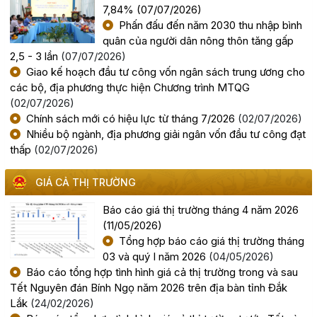
7,84%
(07/07/2026)
Phấn đấu đến năm 2030 thu nhập bình
Công khai kết quả giải ngân vốn đầu tư công đến hết
tháng 7 năm 2026
quân của người dân nông thôn tăng gấp
2,5 - 3 lần
(07/07/2026)
(04/08/2026, 00:00)
Giao kế hoạch đầu tư công vốn ngân sách trung ương cho
các bộ, địa phương thực hiện Chương trình MTQG
Chủ tịch UBND tỉnh Đỗ Hữu Huy: Quyết liệt đẩy nhanh
(02/07/2026)
tiến độ giải ngân đầu tư công theo nguyên tắc "6 rõ
Chính sách mới có hiệu lực từ tháng 7/2026
(02/07/2026)
(04/08/2026, 00:00)
Nhiều bộ ngành, địa phương giải ngân vốn đầu tư công đạt
thấp
(02/07/2026)
Rà soát công tác chuẩn bị diễn tập khu vực phòng thủ
GIÁ CẢ THỊ TRƯỜNG
kết hợp diễn tập phòng thủ dân sự tỉnh năm 2026
(02/08/2026, 00:00)
Báo cáo giá thị trường tháng 4 năm 2026
(11/05/2026)
Khai mạc Hội nghị Ngoại giao lần thứ 33
Tổng hợp báo cáo giá thị trường tháng
03 và quý I năm 2026
(04/05/2026)
(02/08/2026, 00:00)
Báo cáo tổng hợp tình hình giá cả thị trường trong và sau
Tết Nguyên đán Bính Ngọ năm 2026 trên địa bàn tỉnh Đắk
Giới thiệu thông tin về 17 khu đất đấu giá quyền sử dụng
Lắk
(24/02/2026)
đất trên địa bàn tỉnh Đắk Lắk