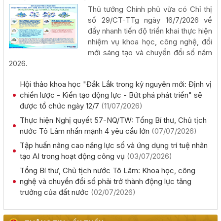
chủ trương đầu tư dự án: Nhà máy sản xuất viên nén gỗ
Thủ tướng Chính phủ vừa có Chỉ thị
xuất khẩu và chế biến lâm sản - Thành Châu Đắk Lắk
số 29/CT-TTg ngày 16/7/2026 về
(27/07/2026, 00:00)
đẩy nhanh tiến độ triển khai thực hiện
nhiệm vụ khoa học, công nghệ, đổi
mới sáng tạo và chuyển đổi số năm
2026.
Hội thảo khoa học "Đắk Lắk trong kỷ nguyên mới: Định vị
Đắk Lắk họp báo công bố 17 hoạt động đặc sắc của Lễ
chiến lược - Kiến tạo động lực - Bứt phá phát triển" sẽ
hội Sầu riêng năm 2026
được tổ chức ngày 12/7
(11/07/2026)
(06/08/2026, 00:00)
Thực hiện Nghị quyết 57-NQ/TW: Tổng Bí thư, Chủ tịch
nước Tô Lâm nhấn mạnh 4 yêu cầu lớn
(07/07/2026)
Tập huấn diễn tập khu vực phòng thủ kết hợp phòng
Tập huấn nâng cao năng lực số và ứng dụng trí tuệ nhân
thủ dân sự tỉnh Đắk Lắk
tạo AI trong hoạt động công vụ
(03/07/2026)
(05/08/2026, 00:00)
Tổng Bí thư, Chủ tịch nước Tô Lâm: Khoa học, công
nghệ và chuyển đổi số phải trở thành động lực tăng
trưởng của đất nước
(02/07/2026)
Thực hiện quyết liệt các nhiệm vụ phát triển kinh tế - xã
hội năm 2026
(05/08/2026, 00:00)