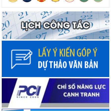
(05/08/2026, 00:00)
Thực hiện quyết liệt các nhiệm vụ phát triển kinh tế - xã
hội năm 2026
(05/08/2026, 00:00)
Phấn đấu khai thác đồng bộ toàn tuyến cao tốc Khánh
Hòa - Buôn Ma Thuột trong năm 2026
(05/08/2026, 00:00)
Công khai kết quả giải ngân vốn đầu tư công đến hết
tháng 7 năm 2026
(04/08/2026, 00:00)
Chủ tịch UBND tỉnh Đỗ Hữu Huy: Quyết liệt đẩy nhanh
tiến độ giải ngân đầu tư công theo nguyên tắc "6 rõ
(04/08/2026, 00:00)