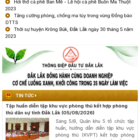
Hơi thở cà phê Ban Mê - Lễ hội cà phê Buôn Ma Thuột
2023
Tăng cường phòng, chống ma túy trong vùng Đồng bào
Phấn đấu khai thác đồng bộ toàn tuyến cao tốc Khánh
DTTS
Hòa - Buôn Ma Thuột trong năm 2026
Thời sự huyện Krông Búk, Đắk Lắk ngày 30 tháng 5 năm
(05/08/2026, 00:00)
2023
Công khai kết quả giải ngân vốn đầu tư công đến hết
tháng 7 năm 2026
(04/08/2026, 00:00)
Chủ tịch UBND tỉnh Đỗ Hữu Huy: Quyết liệt đẩy nhanh
tiến độ giải ngân đầu tư công theo nguyên tắc "6 rõ
(04/08/2026, 00:00)
TIN TỨC
Tập huấn diễn tập khu vực phòng thủ kết hợp phòng
Rà soát công tác chuẩn bị diễn tập khu vực phòng thủ
thủ dân sự tỉnh Đắk Lắk
(05/08/2026)
kết hợp diễn tập phòng thủ dân sự tỉnh năm 2026
Sáng 5/8, Quân khu 5 tổ chức tập
(02/08/2026, 00:00)
huấn, hướng dẫn diễn tập khu vực
phòng thủ (KVPT) kết hợp phòng