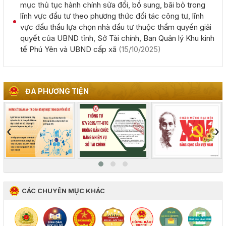
mục thủ tục hành chính sửa đổi, bổ sung, bãi bỏ trong
(02/08/2026, 00:00)
lĩnh vực đầu tư theo phương thức đối tác công tư, lĩnh
vực đấu thầu lựa chọn nhà đầu tư thuộc thẩm quyền giải
quyết của UBND tỉnh, Sở Tài chính, Ban Quản lý Khu kinh
Giới thiệu thông tin về 17 khu đất đấu giá quyền sử dụng
tế Phú Yên và UBND cấp xã
(15/10/2025)
đất trên địa bàn tỉnh Đắk Lắk
(28/07/2026, 00:00)
Thông báo về việc tiếp nhận hồ sơ đề nghị chấp thuận
ĐA PHƯƠNG TIỆN
chủ trương đầu tư dự án: Nhà máy sản xuất viên nén gỗ
xuất khẩu và chế biến lâm sản - Thành Châu Đắk Lắk
(27/07/2026, 00:00)
‹
›
Đắk Lắk họp báo công bố 17 hoạt động đặc sắc của Lễ
hội Sầu riêng năm 2026
(06/08/2026, 00:00)
CÁC CHUYÊN MỤC KHÁC
Tập huấn diễn tập khu vực phòng thủ kết hợp phòng
thủ dân sự tỉnh Đắk Lắk