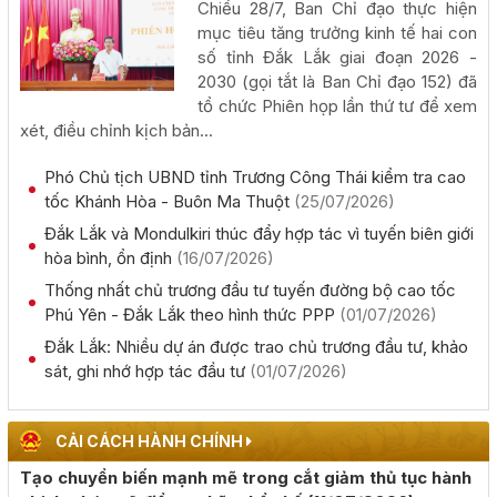
Chiều 28/7, Ban Chỉ đạo thực hiện
(05/08/2026, 00:00)
mục tiêu tăng trưởng kinh tế hai con
số tỉnh Đắk Lắk giai đoạn 2026 -
Thực hiện quyết liệt các nhiệm vụ phát triển kinh tế - xã
2030 (gọi tắt là Ban Chỉ đạo 152) đã
hội năm 2026
tổ chức Phiên họp lần thứ tư để xem
xét, điều chỉnh kịch bản...
(05/08/2026, 00:00)
Phó Chủ tịch UBND tỉnh Trương Công Thái kiểm tra cao
Phấn đấu khai thác đồng bộ toàn tuyến cao tốc Khánh
tốc Khánh Hòa - Buôn Ma Thuột
(25/07/2026)
Hòa - Buôn Ma Thuột trong năm 2026
Đắk Lắk và Mondulkiri thúc đẩy hợp tác vì tuyến biên giới
(05/08/2026, 00:00)
hòa bình, ổn định
(16/07/2026)
Thống nhất chủ trương đầu tư tuyến đường bộ cao tốc
Công khai kết quả giải ngân vốn đầu tư công đến hết
Phú Yên - Đắk Lắk theo hình thức PPP
(01/07/2026)
tháng 7 năm 2026
Đắk Lắk: Nhiều dự án được trao chủ trương đầu tư, khảo
(04/08/2026, 00:00)
sát, ghi nhớ hợp tác đầu tư
(01/07/2026)
Chủ tịch UBND tỉnh Đỗ Hữu Huy: Quyết liệt đẩy nhanh
tiến độ giải ngân đầu tư công theo nguyên tắc "6 rõ
CẢI CÁCH HÀNH CHÍNH
(04/08/2026, 00:00)
Tạo chuyển biến mạnh mẽ trong cắt giảm thủ tục hành