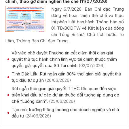
chính, tháo gỡ điểm nghẽn thể chế
(11/07/2026)
Rà soát công tác chuẩn bị diễn tập khu vực phòng thủ
Ngày 6/7/2026, Ban Chỉ đạo Trung
kết hợp diễn tập phòng thủ dân sự tỉnh năm 2026
ương về hoàn thiện thể chế và thực
(02/08/2026, 00:00)
thi pháp luật ban hành Thông báo số
01-TB/BCĐTW về Kết luận của đồng
chí Tổng Bí thư, Chủ tịch nước Tô
Khai mạc Hội nghị Ngoại giao lần thứ 33
Lâm, Trưởng Ban Chỉ đạo Trung...
(02/08/2026, 00:00)
Về việc phê duyệt Phương án cắt giảm thời gian giải
quyết thủ tục hành chính lĩnh vực tài chính thuộc thẩm
Giới thiệu thông tin về 17 khu đất đấu giá quyền sử dụng
quyền giải quyết của Sở Tài chính
(02/07/2026)
đất trên địa bàn tỉnh Đắk Lắk
(28/07/2026, 00:00)
Tỉnh Đắk Lắk: Rút ngắn gần 80% thời gian giải quyết thủ
tục đầu tư dự án
(26/06/2026)
Rút ngắn thời gian giải quyết TTHC liên quan đến việc
Thông báo về việc tiếp nhận hồ sơ đề nghị chấp thuận
triển khai đầu tư các dự án thuộc đối tượng áp dụng cơ
chủ trương đầu tư dự án: Nhà máy sản xuất viên nén gỗ
chế “Luồng xanh”.
(25/06/2026)
xuất khẩu và chế biến lâm sản - Thành Châu Đắk Lắk
(27/07/2026, 00:00)
Tạo môi trường thông thoáng cho doanh nghiệp và nhà
đầu tư
(24/06/2026)
Đắk Lắk họp báo công bố 17 hoạt động đặc sắc của Lễ