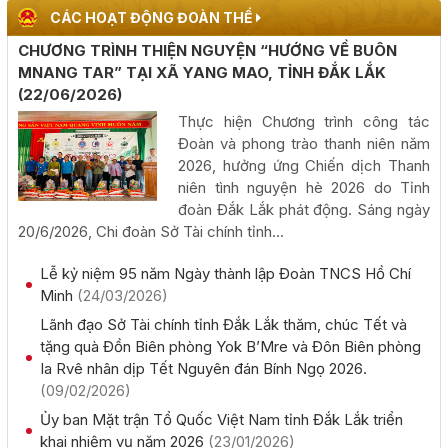
hội Sầu riêng năm 2026
CÁC HOẠT ĐỘNG ĐOÀN THỂ
(06/08/2026, 00:00)
CHƯƠNG TRÌNH THIỆN NGUYỆN “HƯỚNG VỀ BUÔN
MNANG TAR” TẠI XÃ YANG MAO, TỈNH ĐẮK LẮK
Tập huấn diễn tập khu vực phòng thủ kết hợp phòng
(22/06/2026)
thủ dân sự tỉnh Đắk Lắk
Thực hiện Chương trình công tác
(05/08/2026, 00:00)
Đoàn và phong trào thanh niên năm
2026, hưởng ứng Chiến dịch Thanh
niên tình nguyện hè 2026 do Tỉnh
Thực hiện quyết liệt các nhiệm vụ phát triển kinh tế - xã
đoàn Đắk Lắk phát động. Sáng ngày
hội năm 2026
20/6/2026, Chi đoàn Sở Tài chính tỉnh...
(05/08/2026, 00:00)
Lễ kỷ niệm 95 năm Ngày thành lập Đoàn TNCS Hồ Chí
Phấn đấu khai thác đồng bộ toàn tuyến cao tốc Khánh
Minh
(24/03/2026)
Hòa - Buôn Ma Thuột trong năm 2026
Lãnh đạo Sở Tài chính tỉnh Đắk Lắk thăm, chúc Tết và
(05/08/2026, 00:00)
tặng quà Đồn Biên phòng Yok B’Mre và Đôn Biên phòng
Ia Rvê nhân dịp Tết Nguyên đán Bính Ngọ 2026.
(09/02/2026)
Công khai kết quả giải ngân vốn đầu tư công đến hết
tháng 7 năm 2026
Ủy ban Mặt trận Tổ Quốc Việt Nam tỉnh Đắk Lắk triển
(04/08/2026, 00:00)
khai nhiệm vụ năm 2026
(23/01/2026)