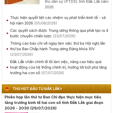
thủ dân sự (PTDS) tỉnh Đắk Lắk năm
Khai mạc Hội nghị Ngoại giao lần thứ 33
2026.
(02/08/2026, 00:00)
Thực hiện quyết liệt các nhiệm vụ phát triển kinh tế - xã
Giới thiệu thông tin về 17 khu đất đấu giá quyền sử dụng
hội năm 2026
(05/08/2026)
đất trên địa bàn tỉnh Đắk Lắk
Các quyết sách được Trung ương thông qua phải tạo ra 4
(28/07/2026, 00:00)
bước chuyển chiến lược
(23/07/2026)
Thông cáo báo chí về ngày làm việc thứ ba Hội nghị lần
Thông báo về việc tiếp nhận hồ sơ đề nghị chấp thuận
thứ ba Ban Chấp hành Trung ương Đảng khóa XIV
chủ trương đầu tư dự án: Nhà máy sản xuất viên nén gỗ
(23/07/2026)
xuất khẩu và chế biến lâm sản - Thành Châu Đắk Lắk
Đắk Lắk chấn chỉnh lề lối làm việc, nâng cao hiệu quả
(27/07/2026, 00:00)
hoạt động của hệ thống chính trị, hướng tới bứt phá tăng
trưởng hai con số
(07/07/2026)
Đắk Lắk họp báo công bố 17 hoạt động đặc sắc của Lễ
hội Sầu riêng năm 2026
THU HÚT ĐẦU TƯ ĐẮK LẮK
(06/08/2026, 00:00)
Phiên họp lần thứ tư Ban Chỉ đạo thực hiện mục tiêu
tăng trưởng kinh tế hai con số tỉnh Đắk Lắk giai đoạn
Tập huấn diễn tập khu vực phòng thủ kết hợp phòng
2026 - 2030
(29/07/2026)
thủ dân sự tỉnh Đắk Lắk