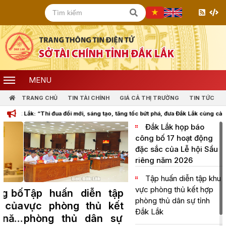
MENU
TRANG CHỦ
TIN TÀI CHÍNH
GIÁ CẢ THỊ TRƯỜNG
TIN TỨC
Thi đua đổi mới, sáng tạo, tăng tốc bứt phá, đưa Đắk Lắk cùng cả nước bước vào k
Đắk Lắk họp báo
công bố 17 hoạt động
đặc sắc của Lễ hội Sầu
riêng năm 2026
Tập huấn diễn tập khu
vực phòng thủ kết hợp
Tập huấn diễn tập khu
phòng thủ dân sự tỉnh
vực phòng thủ kết hợp
Đắk Lắk
phòng thủ dân sự tỉnh