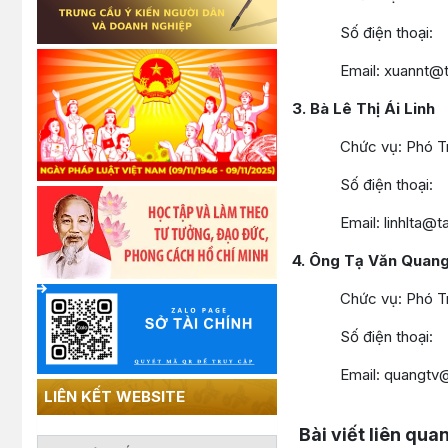
Số điện thoại:
Email: xuannt@taic
3. Bà Lê Thị Ái Linh
Chức vụ: Phó Trư
Số điện thoại:
Email: linhlta@taic
4. Ông Tạ Văn Quan
Chức vụ: Phó Trư
Số điện thoại:
Email: quangtv@tai
LIÊN KẾT WEBSITE
Lấy link copy
Bài viết liên qua