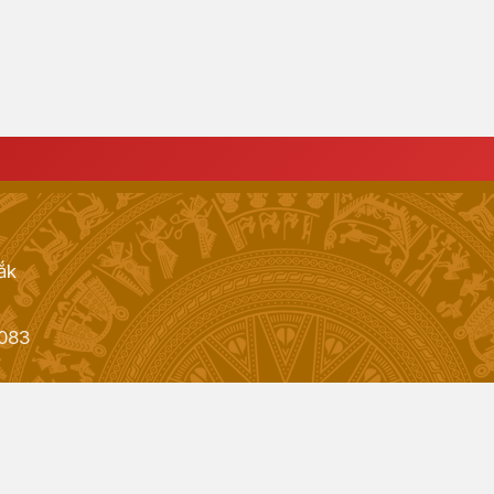
ắk
083