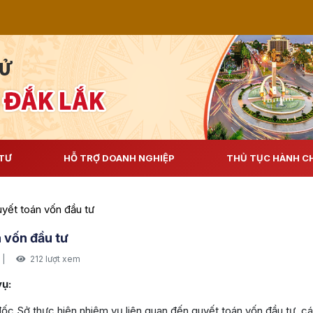
TƯ
HỖ TRỢ DOANH NGHIỆP
THỦ TỤC HÀNH C
yết toán vốn đầu tư
 vốn đầu tư
|
212 lượt xem
vụ:
c Sở thực hiện nhiệm vụ liên quan đến quyết toán vốn đầu tư, cá