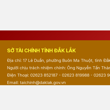
SỞ TÀI CHÍNH TỈNH ĐẮK LẮK
Địa chỉ: 17 Lê Duẩn, phường Buôn Ma Thuột, tỉnh Đắ
Người chịu trách nhiệm chính: Ông Nguyễn Tấn Thàn
Điện Thoại: 02623 852187 - 02623 819988 - 02623 
Email: taichinh@daklak.gov.vn
Website đang chạy thử nghiệm