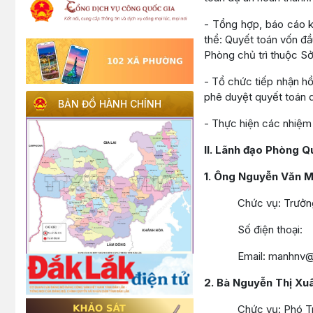
- Tổng hợp, báo cáo k
thể: Quyết toán vốn đ
Phòng chủ trì thuộc S
- Tổ chức tiếp nhận hồ
phê duyệt quyết toán d
BẢN ĐỒ HÀNH CHÍNH
- Thực hiện các nhiệm
II. Lãnh đạo Phòng Q
1. Ông Nguyễn Văn 
Chức vụ: Trưởng
Số điện thoại:
Email: manhnv@taic
2. Bà Nguyễn Thị Xu
Chức vụ: Phó Trư