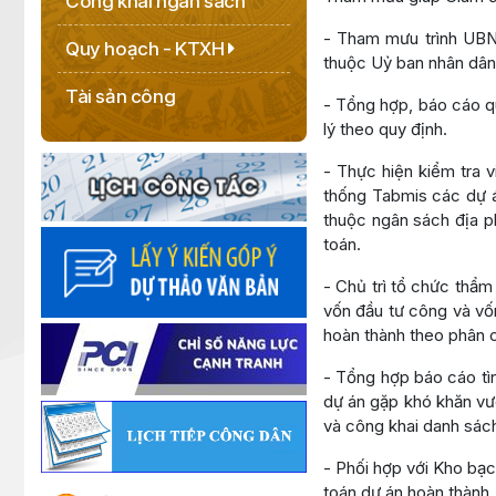
Công khai ngân sách
- Tham mưu trình UBND
Quy hoạch - KTXH
thuộc Uỷ ban nhân dân
Tài sản công
- Tổng hợp, báo cáo q
lý theo quy định.
- Thực hiện kiểm tra 
thống Tabmis các dự án
thuộc ngân sách địa p
toán.
- Chủ trì tổ chức thẩm
vốn đầu tư công và vố
hoàn thành theo phân c
- Tổng hợp báo cáo tì
dự án gặp khó khăn vư
và công khai danh sách
- Phối hợp với Kho bạc
toán dự án hoàn thành.