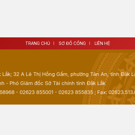
TRANG CHỦ
SƠ ĐỒ CỔNG
LIÊN HỆ
k Lắk; 32 A Lê Thị Hồng Gấm, phường Tân An, tỉnh Đắk L
h - Phó Giám đốc Sở Tài chính tỉnh Đắk Lắk
968968 - 02623 855001 - 02623 855835
; Fax:
02623.513.