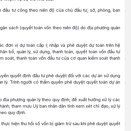
ốn đầu tư công theo niên độ của chủ đầu tư, sở, phòng, ban
gân sách (quyết toán vốn theo niên độ) do địa phương quản
c đơn vị dự toán cấp I; nhập và phê duyệt dự toán trên hệ
phân bổ, quản lý, sử dụng, thanh toán, quyết toán vốn đầu tư
ểm soát, thanh toán vốn đầu tư của cơ quan kiểm soát thanh
quyền quyết định đầu tư phê duyệt đối với các dự án sử dụng
n lý. Trình người có thẩm quyền phê duyệt quyết toán dự án
 địa phương quản lý theo quy định; đề xuất hướng xử lý các
hành; tham mưu Uỷ ban nhân dân tỉnh xem xét chỉ đạo, xử lý
heo quy định.
thực hiện thu hồi số vốn bị giảm trừ sau khi phê duyệt quyết