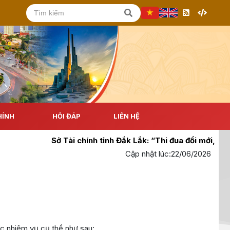
HÍNH
HỎI ĐÁP
LIÊN HỆ
Sở Tài chính tỉnh Đắk Lắk: “Thi đua đổi mới, sáng tạ
Cập nhật lúc:
22/06/2026
c nhiệm vụ cụ thể như sau: