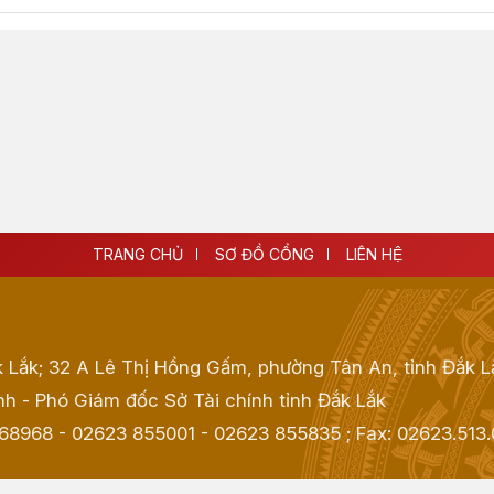
TRANG CHỦ
SƠ ĐỒ CỔNG
LIÊN HỆ
k Lắk; 32 A Lê Thị Hồng Gấm, phường Tân An, tỉnh Đắk L
h - Phó Giám đốc Sở Tài chính tỉnh Đắk Lắk
968968 - 02623 855001 - 02623 855835
; Fax:
02623.513.