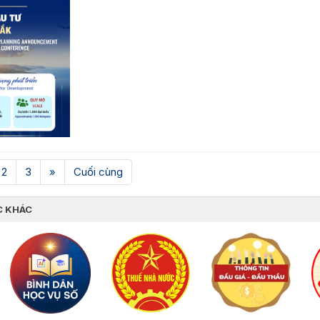
rrent)
2
3
»
Cuối cùng
C KHÁC