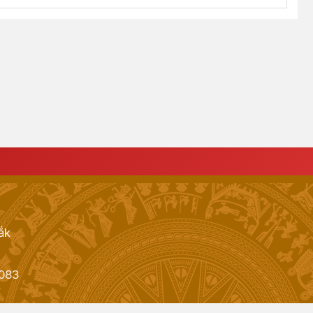
ắk
083