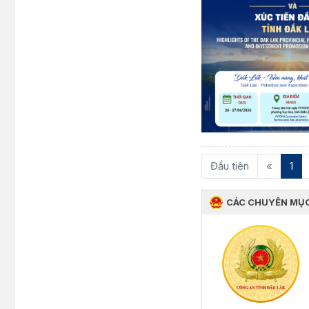
(cu
Đầu tiên
«
1
CÁC CHUYÊN MỤ