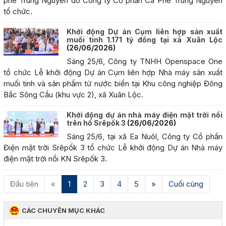
phê Trung Nguyên do Công ty Cổ phần Cà Phê Trung Nguyên
tổ chức.
Khởi động Dự án Cụm liên hợp sản xuất
muối tinh 1.171 tỷ đồng tại xã Xuân Lộc
(26/06/2026)
Sáng 25/6, Công ty TNHH Openspace One
tổ chức Lễ khởi động Dự án Cụm liên hợp Nhà máy sản xuất
muối tinh và sản phẩm từ nước biển tại Khu công nghiệp Đông
Bắc Sông Cầu (khu vực 2), xã Xuân Lộc.
Khởi động dự án nhà máy điện mặt trời nổi
trên hồ Srêpốk 3
(26/06/2026)
Sáng 25/6, tại xã Ea Nuôl, Công ty Cổ phần
Điện mặt trời Srêpốk 3 tổ chức Lễ khởi động Dự án Nhà máy
điện mặt trời nổi KN Srêpốk 3.
(current)
Đầu tiên
«
1
2
3
4
5
»
Cuối cùng
CÁC CHUYÊN MỤC KHÁC