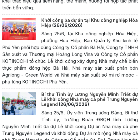
khai thác hiệu quả tiềm năng, thế mạnh, hướng tới hợp tác phát
triển bền vững.
Khởi công ba dự án tại Khu công nghiệp Hòa
Hiệp
(26/06/2026)
Sáng 25/6, tại Khu công nghiệp Hòa Hiệp,
phường Hòa Hiệp, Ban Quản lý Khu kinh tế
Phú Yên phối hợp cùng Công ty Cổ phần Bá Hải, Công ty TNHH
Sản xuất và Thương mại Hoàng Long Vina và Công ty Cổ phần
KOTINOCHI tổ chức Lễ khởi công xây dựng Nhà máy chế biến
thực phẩm đóng hộp Bá Hải, Nhà máy sản xuất phân bón
Agrilong - Green World và Nhà máy sản xuất sơ mi rơ moóc -
phụ tùng KOTINOCHI Phú Yên.
Bí thư Tỉnh ủy Lương Nguyễn Minh Triết dự
Lễ khởi công Nhà máy cà phê Trung Nguyên
Legend
(26/06/2026)
Sáng 25/6, Ủy viên Trung ương Đảng, Bí thư
Tỉnh ủy, Trưởng Đoàn ĐBQH tỉnh Lương
Nguyễn Minh Triết đã dự Lễ khởi công Dự án Nhà máy cà phê
Trung Nguyên Legend và khởi động Dự án mở rộng Nhà máy cà