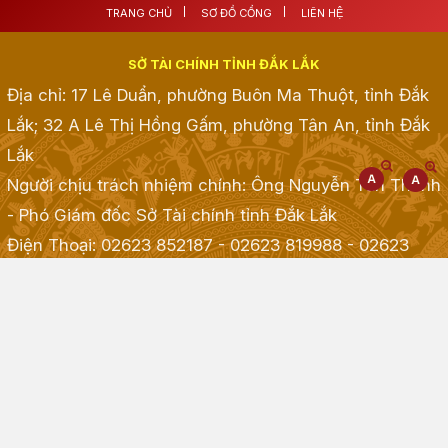
TRANG CHỦ
SƠ ĐỒ CỔNG
LIÊN HỆ
SỞ TÀI CHÍNH TỈNH ĐẮK LẮK
Địa chỉ: 17 Lê Duẩn, phường Buôn Ma Thuột, tỉnh Đắk
Lắk; 32 A Lê Thị Hồng Gấm, phường Tân An, tỉnh Đắk
Lắk
Người chịu trách nhiệm chính: Ông Nguyễn Tấn Thành
- Phó Giám đốc Sở Tài chính tỉnh Đắk Lắk
Điện Thoại: 02623 852187 - 02623 819988 - 02623
968968 - 02623 855001 - 02623 855835
; Fax:
02623.513.083
Email: taichinh@daklak.gov.vn
Website đang chạy thử nghiệm