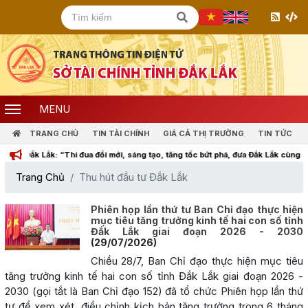
MENU
TRANG CHỦ
TIN TÀI CHÍNH
GIÁ CẢ THỊ TRƯỜNG
TIN TỨC
Đắk Lắk: “Thi đua đổi mới, sáng tạo, tăng tốc bứt phá, đưa Đắk Lắk cùng cả nước
Trang Chủ
Thu hút đầu tư Đắk Lắk
Phiên họp lần thứ tư Ban Chỉ đạo thực hiện
mục tiêu tăng trưởng kinh tế hai con số tỉnh
Đắk Lắk giai đoạn 2026 - 2030
(29/07/2026)
Chiều 28/7, Ban Chỉ đạo thực hiện mục tiêu
tăng trưởng kinh tế hai con số tỉnh Đắk Lắk giai đoạn 2026 -
2030 (gọi tắt là Ban Chỉ đạo 152) đã tổ chức Phiên họp lần thứ
tư để xem xét, điều chỉnh kịch bản tăng trưởng trong 6 tháng