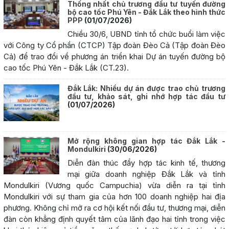
Thống nhất chủ trương đầu tư tuyến đường
bộ cao tốc Phú Yên - Đắk Lắk theo hình thức
PPP
(01/07/2026)
Chiều 30/6, UBND tỉnh tổ chức buổi làm việc
với Công ty Cổ phần (CTCP) Tập đoàn Đèo Cả (Tập đoàn Đèo
Cả) để trao đổi về phương án triển khai Dự án tuyến đường bộ
cao tốc Phú Yên - Đắk Lắk (CT.23).
Đắk Lắk: Nhiều dự án được trao chủ trương
đầu tư, khảo sát, ghi nhớ hợp tác đầu tư
(01/07/2026)
Mở rộng không gian hợp tác Đắk Lắk -
Mondulkiri
(30/06/2026)
Diễn đàn thúc đẩy hợp tác kinh tế, thương
mại giữa doanh nghiệp Đắk Lắk và tỉnh
Mondulkiri (Vương quốc Campuchia) vừa diễn ra tại tỉnh
Mondulkiri với sự tham gia của hơn 100 doanh nghiệp hai địa
phương. Không chỉ mở ra cơ hội kết nối đầu tư, thương mại, diễn
đàn còn khẳng định quyết tâm của lãnh đạo hai tỉnh trong việc