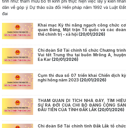
tỉnh như: tham mưu bố trí kinh phí thực hiện việc lấy ý kiến nhân
dân về góp ý Dự thảo sửa đổi Hiến pháp năm 1992 và Luật Đất
đai
Khai mạc Kỳ thi nâng ngạch công chức cơ
quan Đảng, Mặt trận Tổ quốc và các đoàn
thể chính trị - xã hội
(20/01/2026)
Chi đoàn Sở Tài chính tổ chức Chương trình
Vui tết Trung thu tại buôn Mrông A, huyện
Ea Kar
(20/01/2026)
Cụm thi đua số 07 triển khai Chiến dịch kỳ
nghỉ hồng năm 2023
(20/01/2026)
THAM QUAN DI TÍCH NHÀ ĐÀY, TÌM HIỂU
SỰ RA ĐỜI CỦA CHI BỘ ĐẢNG CỘNG SẢN
ĐẦU TIÊN CỦA TỈNH ĐẮK LẮK
(20/01/2026)
Chi đoàn Sở Tài chính tỉnh Đắk Lắk tổ chức