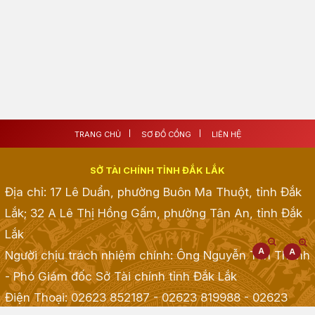
TRANG CHỦ
SƠ ĐỒ CỔNG
LIÊN HỆ
SỞ TÀI CHÍNH TỈNH ĐẮK LẮK
Địa chỉ: 17 Lê Duẩn, phường Buôn Ma Thuột, tỉnh Đắk
Lắk; 32 A Lê Thị Hồng Gấm, phường Tân An, tỉnh Đắk
Lắk
Người chịu trách nhiệm chính: Ông Nguyễn Tấn Thành
- Phó Giám đốc Sở Tài chính tỉnh Đắk Lắk
Điện Thoại: 02623 852187 - 02623 819988 - 02623