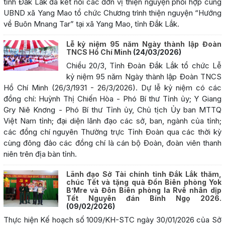
tỉnh Đắk Lắk đã kết nối các đơn vị thiện nguyện phối hợp cùng
UBND xã Yang Mao tổ chức Chương trình thiện nguyện “Hướng
về Buôn Mnang Tar” tại xã Yang Mao, tỉnh Đắk Lắk.
Lễ kỷ niệm 95 năm Ngày thành lập Đoàn
TNCS Hồ Chí Minh
(24/03/2026)
Chiều 20/3, Tỉnh Đoàn Đắk Lắk tổ chức Lễ
kỷ niệm 95 năm Ngày thành lập Đoàn TNCS
Hồ Chí Minh (26/3/1931 - 26/3/2026). Dự lễ kỷ niệm có các
đồng chí: Huỳnh Thị Chiến Hòa - Phó Bí thư Tỉnh ủy; Y Giang
Gry Niê Knơng - Phó Bí thư Tỉnh ủy, Chủ tịch Ủy ban MTTQ
Việt Nam tỉnh; đại diện lãnh đạo các sở, ban, ngành của tỉnh;
các đồng chí nguyên Thường trực Tỉnh Đoàn qua các thời kỳ
cùng đông đảo các đồng chí là cán bộ Đoàn, đoàn viên thanh
niên trên địa bàn tỉnh.
Lãnh đạo Sở Tài chính tỉnh Đắk Lắk thăm,
chúc Tết và tặng quà Đồn Biên phòng Yok
B’Mre và Đôn Biên phòng Ia Rvê nhân dịp
Tết Nguyên đán Bính Ngọ 2026.
(09/02/2026)
Thực hiện Kế hoạch số 1009/KH-STC ngày 30/01/2026 của Sở