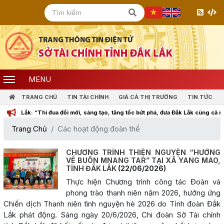
MENU
TRANG CHỦ
TIN TÀI CHÍNH
GIÁ CẢ THỊ TRƯỜNG
TIN TỨC
ắk: “Thi đua đổi mới, sáng tạo, tăng tốc bứt phá, đưa Đắk Lắk cùng cả nước bước
Trang Chủ
Các hoạt động đoàn thể
CHƯƠNG TRÌNH THIỆN NGUYỆN “HƯỚNG
VỀ BUÔN MNANG TAR” TẠI XÃ YANG MAO,
TỈNH ĐẮK LẮK
(22/06/2026)
Thực hiện Chương trình công tác Đoàn và
phong trào thanh niên năm 2026, hưởng ứng
Chiến dịch Thanh niên tình nguyện hè 2026 do Tỉnh đoàn Đắk
Lắk phát động. Sáng ngày 20/6/2026, Chi đoàn Sở Tài chính