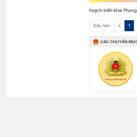
hoạch triển khai Phong 
(cu
Đầu tiên
«
1
CÁC CHUYÊN MỤ