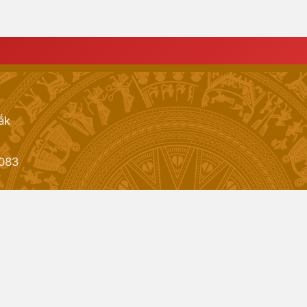
ắk
083
Đã kết nối EMC