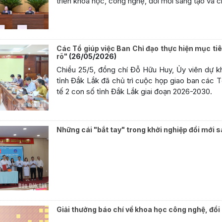
triển khoa học, công nghệ, đổi mới sáng tạo và c
Các Tổ giúp việc Ban Chỉ đạo thực hiện mục tiê
rõ"
(26/05/2026)
Chiều 25/5, đồng chí Đỗ Hữu Huy, Ủy viên dự k
tỉnh Đắk Lắk đã chủ trì cuộc họp giao ban các T
tế 2 con số tỉnh Đắk Lắk giai đoạn 2026-2030.
Những cái "bắt tay" trong khởi nghiệp đổi mới s
Giải thưởng báo chí về khoa học công nghệ, đổ