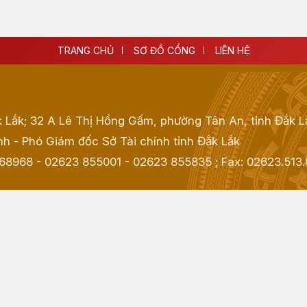
TRANG CHỦ
SƠ ĐỒ CỔNG
LIÊN HỆ
k Lắk; 32 A Lê Thị Hồng Gấm, phường Tân An, tỉnh Đắk L
h - Phó Giám đốc Sở Tài chính tỉnh Đắk Lắk
968968 - 02623 855001 - 02623 855835
; Fax:
02623.513.