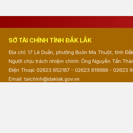
SỞ TÀI CHÍNH TỈNH ĐẮK LẮK
Địa chỉ: 17 Lê Duẩn, phường Buôn Ma Thuột, tỉnh Đắ
Người chịu trách nhiệm chính: Ông Nguyễn Tấn Thàn
Điện Thoại: 02623 852187 - 02623 819988 - 02623 
Email: taichinh@daklak.gov.vn
Website đang chạy thử nghiệm