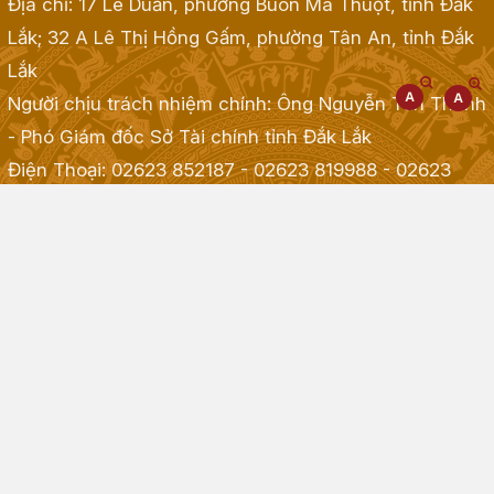
Địa chỉ: 17 Lê Duẩn, phường Buôn Ma Thuột, tỉnh Đắk
Lắk; 32 A Lê Thị Hồng Gấm, phường Tân An, tỉnh Đắk
Lắk
Người chịu trách nhiệm chính: Ông Nguyễn Tấn Thành
- Phó Giám đốc Sở Tài chính tỉnh Đắk Lắk
Điện Thoại: 02623 852187 - 02623 819988 - 02623
968968 - 02623 855001 - 02623 855835
; Fax:
02623.513.083
Email: taichinh@daklak.gov.vn
Website đang chạy thử nghiệm
Đã kết nối EMC