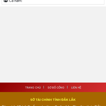
Cả năm:
TRANG CHỦ
SƠ ĐỒ CỔNG
LIÊN HỆ
SỞ TÀI CHÍNH TỈNH ĐẮK LẮK