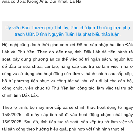
Ana có 3 xã: Krông Ana, Dur Kmăl, Ea Na.
Ủy viên Ban Thường vụ Tỉnh ủy, Phó chủ tịch Thường trực phụ
trách UBND tỉnh Nguyễn Tuấn Hà phát biểu thảo luận.
Hội nghị cũng dành thời gian xem xét Đề án sáp nhập hai tỉnh Đắk
Lắk và Phú Yên. Theo đó đến nay, tỉnh Đắk Lắk đã tiến hành rà
soát, xây dựng phương án cụ thể việc bố trí ngân sách, nguồn lực
để đầu tư sửa chữa, cải tạo, nâng cấp các trụ sở làm việc, nhà ở
công vụ sử dụng cho hoạt động của đơn vị hành chính sau sắp xếp;
bố trí phương tiện phục vụ công tác và nhu cầu đi lại cho cán bộ,
công chức, viên chức từ Phú Yên lên công tác, làm việc tại trụ sở
chính tỉnh Đắk Lắk.
Theo lộ trình, bộ máy mới cấp xã sẽ chính thức hoạt động từ ngày
15/8/2025; bộ máy cấp tỉnh sẽ đi vào hoạt động chậm nhất ngày
15/9/2025. Sau đó, tỉnh tiếp tục rà soát, sắp xếp trụ sở làm việc và
tài sản công theo hướng hiệu quả, phù hợp với tình hình thực tế.