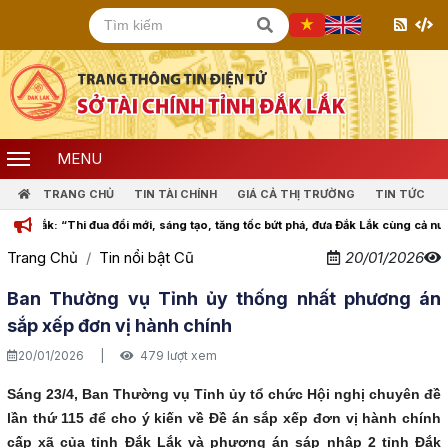
MENU
TRANG CHỦ
TIN TÀI CHÍNH
GIÁ CẢ THỊ TRƯỜNG
TIN TỨC
k: “Thi đua đổi mới, sáng tạo, tăng tốc bứt phá, đưa Đắk Lắk cùng cả nước bước v
Trang Chủ
Tin nổi bật Cũ
20/01/2026
Ban Thường vụ Tỉnh ủy thống nhất phương án
sắp xếp đơn vị hành chính
20/01/2026
|
479 lượt xem
Sáng 23/4, Ban Thường vụ Tỉnh ủy tổ chức Hội nghị chuyên đề
lần thứ 115 để cho ý kiến về Đề án sắp xếp đơn vị hành chính
cấp xã của tỉnh Đắk Lắk và phương án sáp nhập 2 tỉnh Đắk