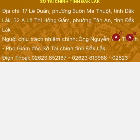
SỞ TÀI CHÍNH TỈNH ĐẮK LẮK
Địa chỉ: 17 Lê Duẩn, phường Buôn Ma Thuột, tỉnh Đắk
Lắk; 32 A Lê Thị Hồng Gấm, phường Tân An, tỉnh Đắk
Lắk
Người chịu trách nhiệm chính: Ông Nguyễn Tấn Thành
- Phó Giám đốc Sở Tài chính tỉnh Đắk Lắk
Điện Thoại: 02623 852187 - 02623 819988 - 02623
968968 - 02623 855001 - 02623 855835
; Fax:
02623.513.083
Email: taichinh@daklak.gov.vn
Website đang chạy thử nghiệm
Đã kết nối EMC