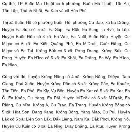
Cụ thể, TP. Buôn Ma Thuột có 5 phường: Buôn Ma Thuột, Tân An,
Tân Lập, Thành Nhất, Ea Kao và xã Hòa Phú.
Thị xã Buôn Hồ có phường Buôn Hồ, phường Cư Bao, xã Ea Drông.
Huyện Ea Súp có 5 xã: Ea Súp, Ea Rốk, Ea Bung, Ia Rvê, Ia Lốp.
Huyện Buôn Đôn có 3 xã: Ea Wer, Ea Nuôl, Buôn Đôn. Huyện Cư
M’gar có 6 xã: Ea Kiết, Quảng Phú, Ea M’Droh, Cuôr Đăng, Cư
M’gar và Ea Tul. Krông Búk có 3 xã: Pơng Drang, Krông Búk, Cư
Pơng. Huyện Ea H’leo có 5 xã: Ea Khăl, Ea Drăng, Ea Wy, Ea H’leo,
Ea Hiao.
Cùng với đó, huyện Krông Năng có 4 xã: Krông Năng, Dliêya, Tam
Giang, Phú Xuân. Huyện Krông Pắc có 6 xã: Krông Pắc, Ea Knuếc,
Tân Tiến, Ea Phê, Ea Kly, Vụ Bổn. Huyện Ea Kar có 5 xã: Ea Kar, Ea
Ô, Ea Knốp, Cư Yang, Ea Păl. Huyện M’Drắk có 6 xã: M’Drắk, Ea
Riêng, Cư M’ta, Krông Á, Cư Prao, Ea Trang. Huyện Krông Bông có
5 xã: Hòa Sơn, Dang Kang, Krông Bông, Yang Mao, Cư Pui. Huyện
Lắk có 5 xã: Liên Sơn Lắk, Đắk Liêng, Nam Ka, Đắk Phơi, Krông Nô.
Huyện Cư Kuin có 3 xã: Ea Ning, Dray Bhăng, Ea Ktur. Huyện Krông