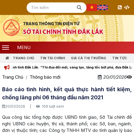
MENU
TRANG CHỦ
TIN TÀI CHÍNH
GIÁ CẢ THỊ TRƯỜNG
TIN TỨC
hính tỉnh Đắk Lắk: “Thi đua đổi mới, sáng tạo, tăng tốc bứt phá, đưa Đắk Lắk cùn
Trang Chủ
Thông báo mới
20/01/2026
Báo cáo tình hình, kết quả thực hành tiết kiệm,
chống lãng phí 06 tháng đầu năm 2021
20/01/2026
|
109 lượt xem
Qua công tác tổng hợp được UBND tỉnh giao, Sở Tài chính đề
nghị UBND các huyện, thị xã, thành phố; các Sở, ban, ngành,
đơn vị thuộc tỉnh; các Công ty TNHH MTV do tỉnh quản lý báo