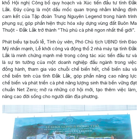
khổ Hội nghị Công bố quy hoạch và Xúc tiến đầu tư tỉnh Đắk
Lắk. Đây cũng là một dấu mốc quan trọng nhằm khẳng định
cam kết của Tập đoàn Trung Nguyên Legend trong hành trình
phụng sự, góp phần hiện thực hóa xây dựng vùng đất Buôn Ma
Thuột - Đắk Lắk trở thành “Thủ phủ cà phê ngon nhất thế giới”.
Phát biểu tại buổi lễ, Tỉnh ủy viên, Phó Chủ tịch UBND tỉnh Đào
Mỹ nhấn mạnh, Lễ khởi công và động thổ 2 nhà máy tại tỉnh Đắk
Lắk là minh chứng mạnh mẽ trong công tác xúc tiến đầu tư và
là sự tin tưởng của một doanh nghiệp đầu ngành trong việc
đồng hành, tham gia vào chuỗi chế biến hết, chế biến sâu và
chế biến tinh của tỉnh Đắk Lắk, góp phần nâng cao năng lực
chế biến và phát triển cà phê năng lượng sinh thái bền vững đạt
chuẩn Net Zero; mở ra những cơ hội mới, tạo thêm việc làm,
nâng cao đời sống cho người dân địa phương.