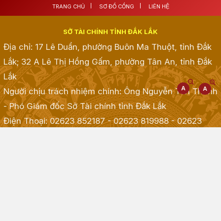
TRANG CHỦ
SƠ ĐỒ CỔNG
LIÊN HỆ
SỞ TÀI CHÍNH TỈNH ĐẮK LẮK
Địa chỉ: 17 Lê Duẩn, phường Buôn Ma Thuột, tỉnh Đắk
Lắk; 32 A Lê Thị Hồng Gấm, phường Tân An, tỉnh Đắk
Lắk
Người chịu trách nhiệm chính: Ông Nguyễn Tấn Thành
- Phó Giám đốc Sở Tài chính tỉnh Đắk Lắk
Điện Thoại: 02623 852187 - 02623 819988 - 02623
968968 - 02623 855001 - 02623 855835
; Fax:
02623.513.083
Email: taichinh@daklak.gov.vn
Website đang chạy thử nghiệm