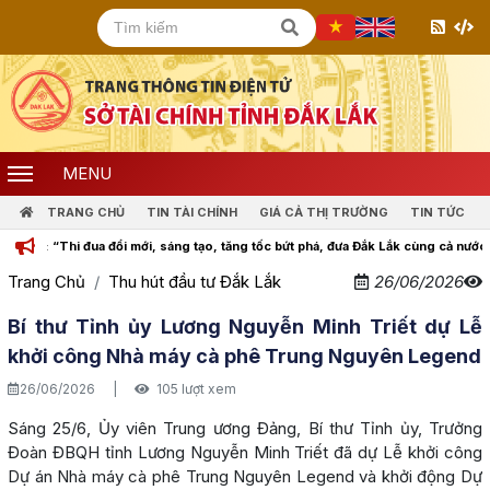
MENU
TRANG CHỦ
TIN TÀI CHÍNH
GIÁ CẢ THỊ TRƯỜNG
TIN TỨC
a đổi mới, sáng tạo, tăng tốc bứt phá, đưa Đắk Lắk cùng cả nước bước vào kỷ ngu
Trang Chủ
Thu hút đầu tư Đắk Lắk
26/06/2026
Bí thư Tỉnh ủy Lương Nguyễn Minh Triết dự Lễ
khởi công Nhà máy cà phê Trung Nguyên Legend
26/06/2026
|
105 lượt xem
Sáng 25/6, Ủy viên Trung ương Đảng, Bí thư Tỉnh ủy, Trưởng
Đoàn ĐBQH tỉnh Lương Nguyễn Minh Triết đã dự Lễ khởi công
Dự án Nhà máy cà phê Trung Nguyên Legend và khởi động Dự