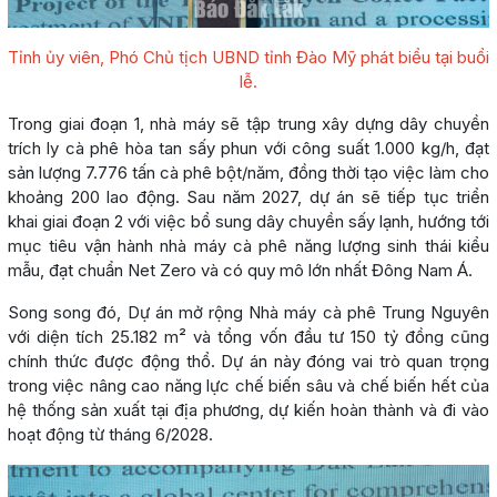
Tỉnh ủy viên, Phó Chủ tịch UBND tỉnh Đào Mỹ phát biểu tại buổi
lễ.
Trong giai đoạn 1, nhà máy sẽ tập trung xây dựng dây chuyền
trích ly cà phê hòa tan sấy phun với công suất 1.000 kg/h, đạt
sản lượng 7.776 tấn cà phê bột/năm, đồng thời tạo việc làm cho
khoảng 200 lao động. Sau năm 2027, dự án sẽ tiếp tục triển
khai giai đoạn 2 với việc bổ sung dây chuyền sấy lạnh, hướng tới
mục tiêu vận hành nhà máy cà phê năng lượng sinh thái kiểu
mẫu, đạt chuẩn Net Zero và có quy mô lớn nhất Đông Nam Á.
Song song đó, Dự án mở rộng Nhà máy cà phê Trung Nguyên
với diện tích 25.182 m² và tổng vốn đầu tư 150 tỷ đồng cũng
chính thức được động thổ. Dự án này đóng vai trò quan trọng
trong việc nâng cao năng lực chế biến sâu và chế biến hết của
hệ thống sản xuất tại địa phương, dự kiến hoàn thành và đi vào
hoạt động từ tháng 6/2028.