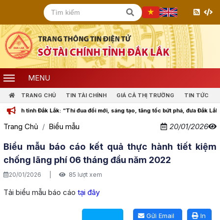
MENU
TRANG CHỦ
TIN TÀI CHÍNH
GIÁ CẢ THỊ TRƯỜNG
TIN TỨC
h tỉnh Đắk Lắk: “Thi đua đổi mới, sáng tạo, tăng tốc bứt phá, đưa Đắk Lắk cùng 
Trang Chủ
Biểu mẫu
20/01/2026
Biểu mẫu báo cáo kết quả thực hành tiết kiệm
chống lãng phí 06 tháng đầu năm 2022
20/01/2026
|
85 lượt xem
Tải biểu mẫu báo cáo
tại đây
Lấy link copy
Gửi Email
In