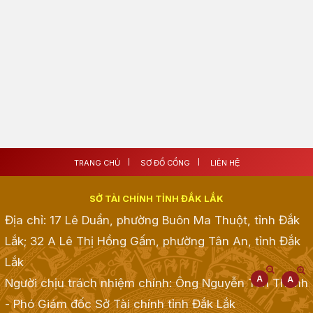
TRANG CHỦ
SƠ ĐỒ CỔNG
LIÊN HỆ
SỞ TÀI CHÍNH TỈNH ĐẮK LẮK
Địa chỉ: 17 Lê Duẩn, phường Buôn Ma Thuột, tỉnh Đắk
Lắk; 32 A Lê Thị Hồng Gấm, phường Tân An, tỉnh Đắk
Lắk
Người chịu trách nhiệm chính: Ông Nguyễn Tấn Thành
- Phó Giám đốc Sở Tài chính tỉnh Đắk Lắk