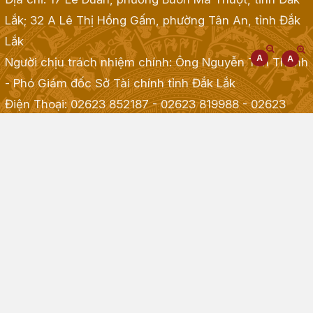
Lắk; 32 A Lê Thị Hồng Gấm, phường Tân An, tỉnh Đắk
Lắk
Người chịu trách nhiệm chính: Ông Nguyễn Tấn Thành
- Phó Giám đốc Sở Tài chính tỉnh Đắk Lắk
Điện Thoại: 02623 852187 - 02623 819988 - 02623
968968 - 02623 855001 - 02623 855835
; Fax:
02623.513.083
Email: taichinh@daklak.gov.vn
Website đang chạy thử nghiệm
Đã kết nối EMC