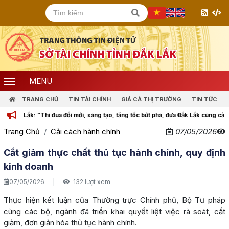
MENU
TRANG CHỦ
TIN TÀI CHÍNH
GIÁ CẢ THỊ TRƯỜNG
TIN TỨC
ắk: “Thi đua đổi mới, sáng tạo, tăng tốc bứt phá, đưa Đắk Lắk cùng cả nước bước 
Trang Chủ
Cải cách hành chính
07/05/2026
Cắt giảm thực chất thủ tục hành chính, quy định
kinh doanh
07/05/2026
|
132 lượt xem
Thực hiện kết luận của Thường trực Chính phủ, Bộ Tư pháp
cùng các bộ, ngành đã triển khai quyết liệt việc rà soát, cắt
giảm, đơn giản hóa thủ tục hành chính.