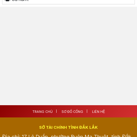
TRANG CHỦ
SƠ ĐỒ CỔNG
LIÊN HỆ
SỞ TÀI CHÍNH TỈNH ĐẮK LẮK
Địa chỉ: 17 Lê Duẩn, phường Buôn Ma Thuột, tỉnh Đắk