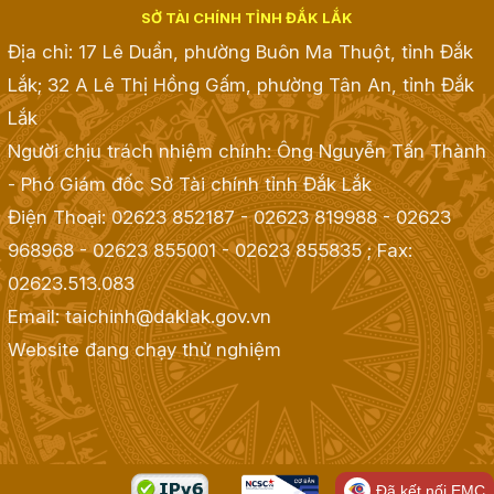
SỞ TÀI CHÍNH TỈNH ĐẮK LẮK
Địa chỉ: 17 Lê Duẩn, phường Buôn Ma Thuột, tỉnh Đắk
Lắk; 32 A Lê Thị Hồng Gấm, phường Tân An, tỉnh Đắk
Lắk
Người chịu trách nhiệm chính: Ông Nguyễn Tấn Thành
- Phó Giám đốc Sở Tài chính tỉnh Đắk Lắk
Điện Thoại: 02623 852187 - 02623 819988 - 02623
968968 - 02623 855001 - 02623 855835
; Fax:
02623.513.083
Email: taichinh@daklak.gov.vn
Website đang chạy thử nghiệm
Đã kết nối EMC