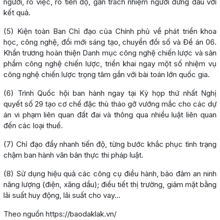
người, rõ việc, rõ tiến độ, gắn trách nhiệm người đứng đầu với
kết quả.
(5) Kiện toàn Ban Chỉ đạo của Chính phủ về phát triển khoa
học, công nghệ, đổi mới sáng tạo, chuyển đổi số và Đề án 06.
Khẩn trương hoàn thiện Danh mục công nghệ chiến lược và sản
phẩm công nghệ chiến lược, triển khai ngay một số nhiệm vụ
công nghệ chiến lược trọng tâm gắn với bài toán lớn quốc gia.
(6) Trình Quốc hội ban hành ngay tại Kỳ họp thứ nhất Nghị
quyết số 29 tạo cơ chế đặc thù tháo gỡ vướng mắc cho các dự
án vi phạm liên quan đất đai và thông qua nhiều luật liên quan
đến các loại thuế.
(7) Chỉ đạo đẩy nhanh tiến độ, từng bước khắc phục tình trạng
chậm ban hành văn bản thực thi pháp luật.
(8) Sử dụng hiệu quả các công cụ điều hành, bảo đảm an ninh
năng lượng (điện, xăng dầu); điều tiết thị trường, giảm mặt bằng
lãi suất huy động, lãi suất cho vay...
Theo nguồn https://baodaklak.vn/