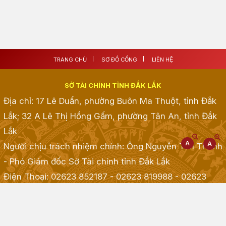
TRANG CHỦ
SƠ ĐỒ CỔNG
LIÊN HỆ
SỞ TÀI CHÍNH TỈNH ĐẮK LẮK
Địa chỉ: 17 Lê Duẩn, phường Buôn Ma Thuột, tỉnh Đắk
Lắk; 32 A Lê Thị Hồng Gấm, phường Tân An, tỉnh Đắk
Lắk
Người chịu trách nhiệm chính: Ông Nguyễn Tấn Thành
- Phó Giám đốc Sở Tài chính tỉnh Đắk Lắk
Điện Thoại: 02623 852187 - 02623 819988 - 02623
968968 - 02623 855001 - 02623 855835
; Fax:
02623.513.083
Email: taichinh@daklak.gov.vn