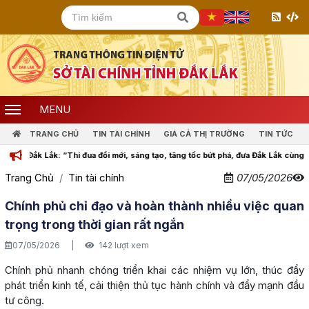
MENU
TRANG CHỦ
TIN TÀI CHÍNH
GIÁ CẢ THỊ TRƯỜNG
TIN TỨC
ắk Lắk: “Thi đua đổi mới, sáng tạo, tăng tốc bứt phá, đưa Đắk Lắk cùng cả nước 
Trang Chủ
Tin tài chính
07/05/2026
Chính phủ chỉ đạo và hoàn thành nhiều việc quan
trọng trong thời gian rất ngắn
07/05/2026
|
142 lượt xem
Chính phủ nhanh chóng triển khai các nhiệm vụ lớn, thúc đẩy
phát triển kinh tế, cải thiện thủ tục hành chính và đẩy mạnh đầu
tư công.