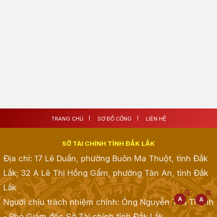
TRANG CHỦ
SƠ ĐỒ CỔNG
LIÊN HỆ
SỞ TÀI CHÍNH TỈNH ĐẮK LẮK
Địa chỉ: 17 Lê Duẩn, phường Buôn Ma Thuột, tỉnh Đắk
Lắk; 32 A Lê Thị Hồng Gấm, phường Tân An, tỉnh Đắk
Lắk
Người chịu trách nhiệm chính: Ông Nguyễn Tấn Thành
- Phó Giám đốc Sở Tài chính tỉnh Đắk Lắk