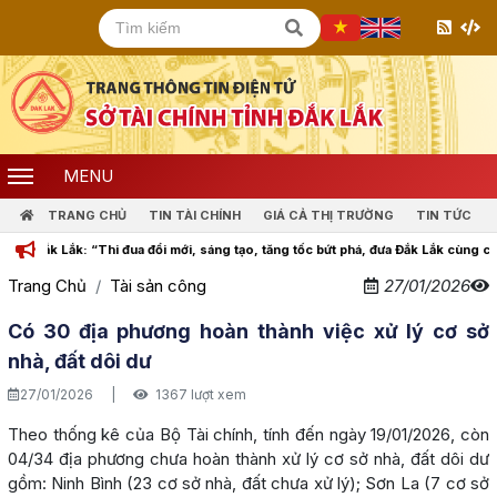
MENU
TRANG CHỦ
TIN TÀI CHÍNH
GIÁ CẢ THỊ TRƯỜNG
TIN TỨC
k Lắk: “Thi đua đổi mới, sáng tạo, tăng tốc bứt phá, đưa Đắk Lắk cùng cả nước b
Trang Chủ
Tài sản công
27/01/2026
Có 30 địa phương hoàn thành việc xử lý cơ sở
nhà, đất dôi dư
27/01/2026
|
1367 lượt xem
Theo thống kê của Bộ Tài chính, tính đến ngày 19/01/2026, còn
04/34 địa phương chưa hoàn thành xử lý cơ sở nhà, đất dôi dư
gồm: Ninh Bình (23 cơ sở nhà, đất chưa xử lý); Sơn La (7 cơ sở