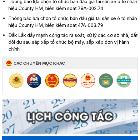
Tbông báo lựa chọn tổ chức bán đấu giá tài sản xe ô tô nhãn
hiệu County HM, biển kiểm soát 78A-002.74
Thông báo lựa chọn tổ chức bán đấu giá tài sản xe ô tô nhãn
hiệu County HM, biển kiểm soát 47A-003.79
Đắk Lắk đẩy mạnh công tác rà soát, xử lý các cơ sở nhà, đất
dôi dư sau sắp xếp tổ chức bộ máy, sắp xếp đơn vị hành
chính
CÁC CHUYÊN MỤC KHÁC