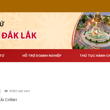
TƯ
HỖ TRỢ DOANH NGHIỆP
THỦ TỤC HÀNH C
|
6082 lượt xem
ÀI CHÍNH