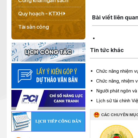
Công khai ngân sách
Lấy link copy
Quy hoạch - KTXH
Bài viết liên qua
Tài sản công
Tin tức khác
Chức năng nhiệm v
Chức năng, nhiệm vụ
Người phát ngôn và 
Lịch sử tài chính V
CÁC CHUYÊN MỤ