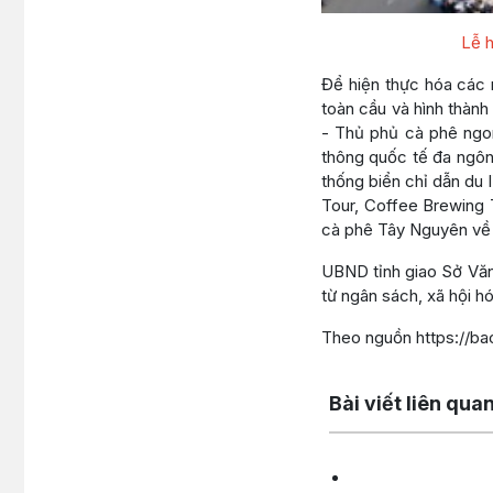
Lễ h
Để hiện thực hóa các 
toàn cầu và hình thàn
- Thủ phủ cà phê ngon
thông quốc tế đa ngôn 
thống biển chỉ dẫn du
Tour, Coffee Brewing 
cà phê Tây Nguyên v
UBND tỉnh giao Sở Văn 
từ ngân sách, xã hội h
Theo nguồn https://ba
Lấy link copy
Bài viết liên qua