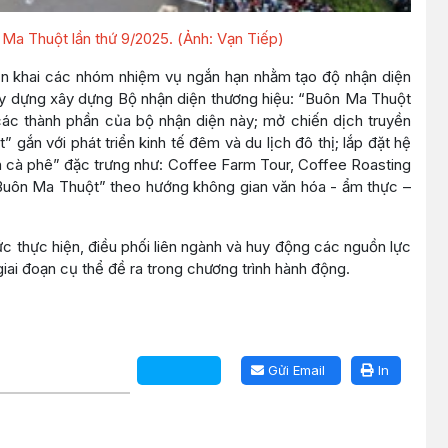
Ma Thuột lần thứ 9/2025. (Ảnh: Vạn Tiếp)
riển khai các nhóm nhiệm vụ ngắn hạn nhằm tạo độ nhận diện
ây dựng xây dựng Bộ nhận diện thương hiệu: “Buôn Ma Thuột
 các thành phần của bộ nhận diện này; mở chiến dịch truyền
ắn với phát triển kinh tế đêm và du lịch đô thị; lắp đặt hệ
h cà phê” đặc trưng như: Coffee Farm Tour, Coffee Roasting
Buôn Ma Thuột” theo hướng không gian văn hóa - ẩm thực –
c thực hiện, điều phối liên ngành và huy động các nguồn lực
iai đoạn cụ thể đề ra trong chương trình hành động.
Gửi Email
In