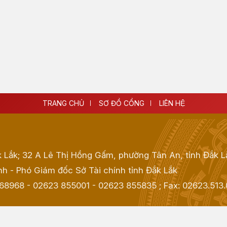
TRANG CHỦ
SƠ ĐỒ CỔNG
LIÊN HỆ
k Lắk; 32 A Lê Thị Hồng Gấm, phường Tân An, tỉnh Đắk L
h - Phó Giám đốc Sở Tài chính tỉnh Đắk Lắk
968968 - 02623 855001 - 02623 855835
; Fax:
02623.513.