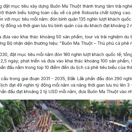
g đặt mục tiêu xây dựng Buôn Ma Thuột thành trung tâm trải ngh
trở thành biểu tượng toàn cầu về cà phê Robusta chất lượng cao.
ến với mục tiêu mỗi năm: đón bình quân 135 nghìn lượt khách quốc t
n tỷ đồng và thời gian lưu trú bình quân của du khách đạt khoảng 2 
 đưa vào khai thác khoảng 50 sản phẩm, tour và trải nghiệm du l
ng Bộ nhận diện thương hiệu: “Buôn Ma Thuột – Thủ phủ cà phê ng
030, đặt mục tiêu mỗi năm đón 180 nghìn lượt khách quốc tế; tổng l
t 2,5 ngày; phát triển và đưa vào khai thác khoảng 100 sản phẩm, t
hấn đấu nằm trong top 10 điểm đến du lịch cà phê tiêu biểu của thế
 cầu trong giai đoạn 2031 - 2035, Đắk Lắk phấn đấu đón 290 nghì
lịch đạt 49 nghìn tỷ đồng mỗi năm và nâng thời gian lưu trú lên 3 
hấn đấu đạt khoảng 2 tỷ USD mỗi năm, đưa Buôn Ma Thuột vào nhóm