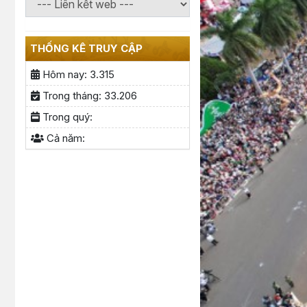
THỐNG KÊ TRUY CẬP
Hôm nay:
3.315
Trong tháng:
33.206
Trong quý:
Cả năm: