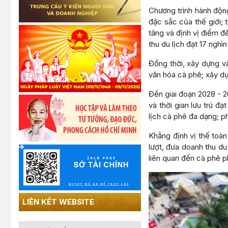
Chương trình hành độn
đặc sắc của thế giới; 
tảng và định vị điểm đ
thu du lịch đạt 17 nghì
Đồng thời, xây dựng và
văn hóa cà phê; xây dự
Đến giai đoạn 2028 - 2
và thời gian lưu trú đạ
lịch cà phê đa dạng; p
Khẳng định vị thế toàn
lượt, đưa doanh thu du 
liên quan đến cà phê p
LIÊN KẾT WEBSITE