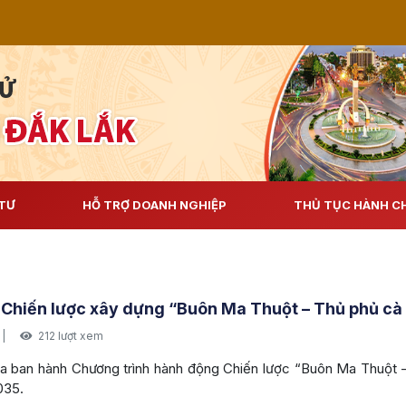
TƯ
HỖ TRỢ DOANH NGHIỆP
THỦ TỤC HÀNH C
Sở Tài 
 Chiến lược xây dựng “Buôn Ma Thuột – Thủ phủ cà 
|
212 lượt xem
 ban hành Chương trình hành động Chiến lược “Buôn Ma Thuột - 
035.