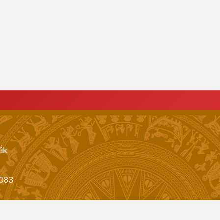
ắk
083