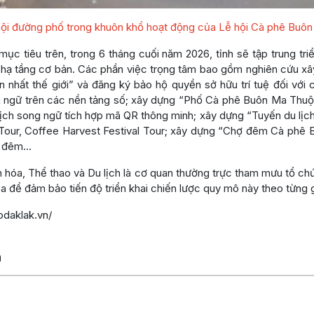
ội đường phố trong khuôn khổ hoạt động của Lễ hội Cà phê Buôn 
mục tiêu trên, trong 6 tháng cuối năm 2026, tỉnh sẽ tập trung t
h hạ tầng cơ bản. Các phần việc trọng tâm bao gồm nghiên cứu x
 nhất thế giới” và đăng ký bảo hộ quyền sở hữu trí tuệ đối với
ngữ trên các nền tảng số; xây dựng “Phố Cà phê Buôn Ma Thuột” g
 lịch song ngữ tích hợp mã QR thông minh; xây dựng “Tuyến du lịc
Tour, Coffee Harvest Festival Tour; xây dựng “Chợ đêm Cà phê 
ề đêm…
hóa, Thể thao và Du lịch là cơ quan thường trực tham mưu tổ chứ
óa để đảm bảo tiến độ triển khai chiến lược quy mô này theo từng g
odaklak.vn/
n