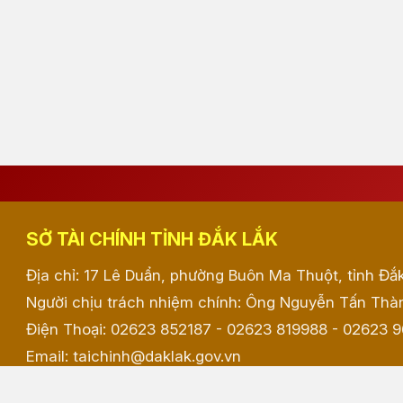
SỞ TÀI CHÍNH TỈNH ĐẮK LẮK
Địa chỉ: 17 Lê Duẩn, phường Buôn Ma Thuột, tỉnh Đắ
Người chịu trách nhiệm chính: Ông Nguyễn Tấn Thàn
Điện Thoại: 02623 852187 - 02623 819988 - 02623 
Email: taichinh@daklak.gov.vn
Website đang chạy thử nghiệm