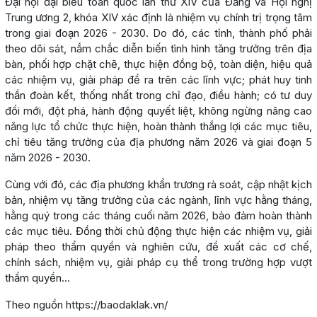
Đại hội đại biểu toàn quốc lần thứ XIV của Đảng và Hội nghị
Trung ương 2, khóa XIV xác định là nhiệm vụ chính trị trọng tâm
trong giai đoạn 2026 - 2030. Do đó, các tỉnh, thành phố phải
theo dõi sát, nắm chắc diễn biến tình hình tăng trưởng trên địa
bàn, phối hợp chặt chẽ, thực hiện đồng bộ, toàn diện, hiệu quả
các nhiệm vụ, giải pháp đề ra trên các lĩnh vực; phát huy tinh
thần đoàn kết, thống nhất trong chỉ đạo, điều hành; có tư duy
đổi mới, đột phá, hành động quyết liệt, không ngừng nâng cao
năng lực tổ chức thực hiện, hoàn thành thắng lợi các mục tiêu,
chỉ tiêu tăng trưởng của địa phương năm 2026 và giai đoạn 5
năm 2026 - 2030.
Cùng với đó, các địa phương khẩn trương rà soát, cập nhật kịch
bản, nhiệm vụ tăng trưởng của các ngành, lĩnh vực hằng tháng,
hằng quý trong các tháng cuối năm 2026, bảo đảm hoàn thành
các mục tiêu. Đồng thời chủ động thực hiện các nhiệm vụ, giải
pháp theo thẩm quyền và nghiên cứu, đề xuất các cơ chế,
chính sách, nhiệm vụ, giải pháp cụ thể trong trường hợp vượt
thẩm quyền...
Theo nguồn https://baodaklak.vn/