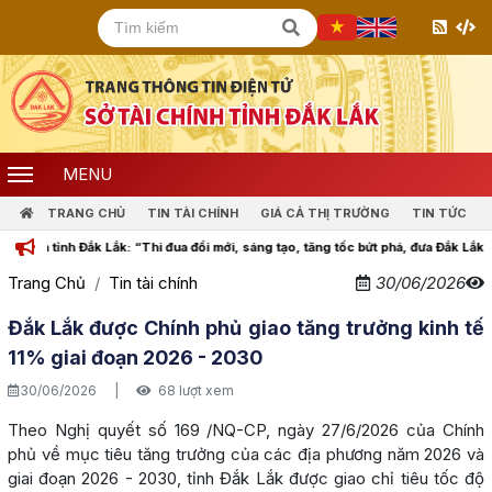
MENU
TRANG CHỦ
TIN TÀI CHÍNH
GIÁ CẢ THỊ TRƯỜNG
TIN TỨC
ỉnh Đắk Lắk: “Thi đua đổi mới, sáng tạo, tăng tốc bứt phá, đưa Đắk Lắk cùng cả n
Trang Chủ
Tin tài chính
30/06/2026
Đắk Lắk được Chính phủ giao tăng trưởng kinh tế
11% giai đoạn 2026 - 2030
30/06/2026
|
68 lượt xem
Theo Nghị quyết số 169 /NQ-CP, ngày 27/6/2026 của Chính
phủ về mục tiêu tăng trưởng của các địa phương năm 2026 và
giai đoạn 2026 - 2030, tỉnh Đắk Lắk được giao chỉ tiêu tốc độ