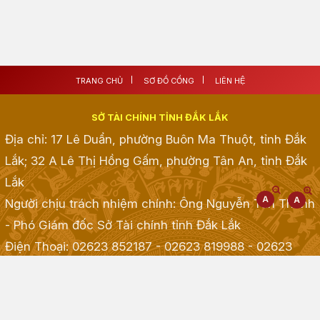
TRANG CHỦ
SƠ ĐỒ CỔNG
LIÊN HỆ
SỞ TÀI CHÍNH TỈNH ĐẮK LẮK
Địa chỉ: 17 Lê Duẩn, phường Buôn Ma Thuột, tỉnh Đắk
Lắk; 32 A Lê Thị Hồng Gấm, phường Tân An, tỉnh Đắk
Lắk
Người chịu trách nhiệm chính: Ông Nguyễn Tấn Thành
- Phó Giám đốc Sở Tài chính tỉnh Đắk Lắk
Điện Thoại: 02623 852187 - 02623 819988 - 02623
968968 - 02623 855001 - 02623 855835
; Fax:
02623.513.083
Email: taichinh@daklak.gov.vn