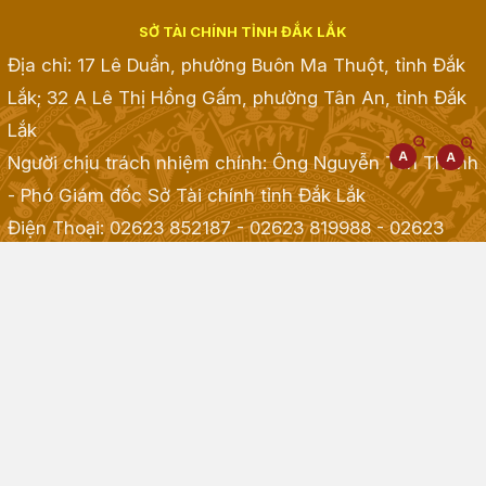
SỞ TÀI CHÍNH TỈNH ĐẮK LẮK
Địa chỉ: 17 Lê Duẩn, phường Buôn Ma Thuột, tỉnh Đắk
Lắk; 32 A Lê Thị Hồng Gấm, phường Tân An, tỉnh Đắk
Lắk
Người chịu trách nhiệm chính: Ông Nguyễn Tấn Thành
- Phó Giám đốc Sở Tài chính tỉnh Đắk Lắk
Điện Thoại: 02623 852187 - 02623 819988 - 02623
968968 - 02623 855001 - 02623 855835
; Fax:
02623.513.083
Email: taichinh@daklak.gov.vn
Website đang chạy thử nghiệm