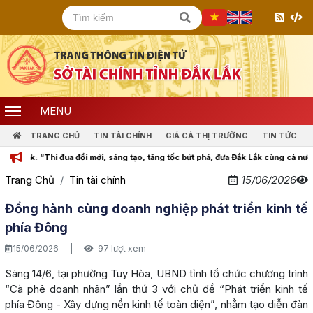
MENU
TRANG CHỦ
TIN TÀI CHÍNH
GIÁ CẢ THỊ TRƯỜNG
TIN TỨC
đổi mới, sáng tạo, tăng tốc bứt phá, đưa Đắk Lắk cùng cả nước bước vào kỷ nguyê
Trang Chủ
Tin tài chính
15/06/2026
Đồng hành cùng doanh nghiệp phát triển kinh tế
phía Đông
15/06/2026
|
97 lượt xem
Sáng 14/6, tại phường Tuy Hòa, UBND tỉnh tổ chức chương trình
“Cà phê doanh nhân” lần thứ 3 với chủ đề “Phát triển kinh tế
phía Đông - Xây dựng nền kinh tế toàn diện”, nhằm tạo diễn đàn