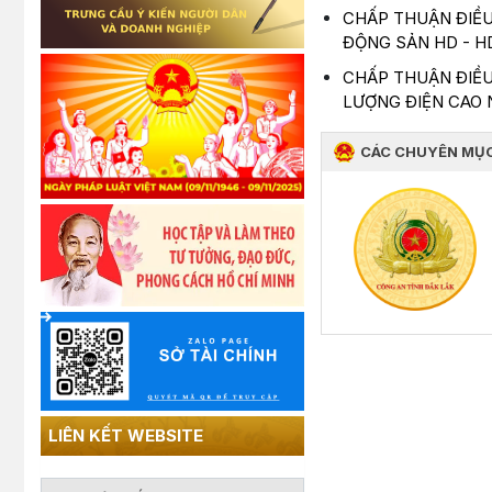
CHẤP THUẬN ĐIỀU
ĐỘNG SẢN HD - H
CHẤP THUẬN ĐIỀU
LƯỢNG ĐIỆN CAO
CÁC CHUYÊN MỤ
LIÊN KẾT WEBSITE