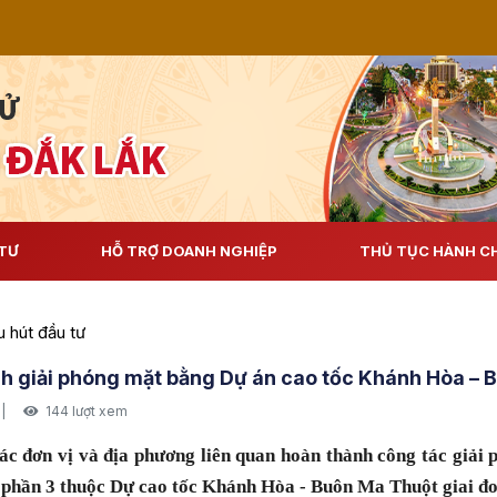
TƯ
HỖ TRỢ DOANH NGHIỆP
THỦ TỤC HÀNH C
 hút đầu tư
nh giải phóng mặt bằng Dự án cao tốc Khánh Hòa –
|
144 lượt xem
c đơn vị và địa phương liên quan hoàn thành công tác giải
 phần 3 thuộc Dự cao tốc Khánh Hòa - Buôn Ma Thuột giai đo