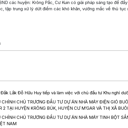
BND các huyện: Krông Pắc, Cư Kuin có giải pháp sáng tạo để đẩy 
tập trung xử lý dứt điểm các khó khăn, vướng mắc về thủ tục mỏ 
n
 Đắk Lắk Đỗ Hữu Huy tiếp và làm việc với chủ đầu tư Khu nghỉ d
 CHỈNH CHỦ TRƯƠNG ĐẦU TƯ DỰ ÁN NHÀ MÁY ĐIỆN GIÓ BUÔN
AR 2 TẠI HUYỆN KRÔNG BÚK, HUYỆN CƯ M’GAR VÀ THỊ XÃ B
 CHỈNH CHỦ TRƯƠNG ĐẦU TƯ DỰ ÁN NHÀ MÁY TINH BỘT SẮ
IỆT NAM