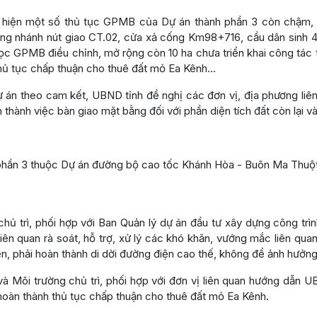
ực hiện một số thủ tục GPMB của Dự án thành phần 3 còn chậm,
ng nhánh nút giao CT.02, cửa xả cống Km98+716, cầu dân sinh 4 t
ọc GPMB điều chỉnh, mở rộng còn 10 ha chưa triển khai công tác thô
thủ tục chấp thuận cho thuê đất mỏ Ea Kênh…
án theo cam kết, UBND tỉnh đề nghị các đơn vị, địa phương liên 
n thành việc bàn giao mặt bằng đối với phần diện tích đất còn lại 
phần 3 thuộc Dự án đường bộ cao tốc Khánh Hòa - Buôn Ma Thuột
hủ trì, phối hợp với Ban Quản lý dự án đầu tư xây dựng công trìn
liên quan rà soát, hỗ trợ, xử lý các khó khăn, vướng mắc liên qu
iện, phải hoàn thành di dời đường điện cao thế, không để ảnh hưởng
à Môi trường chủ trì, phối hợp với đơn vị liên quan hướng dẫn 
hoàn thành thủ tục chấp thuận cho thuê đất mỏ Ea Kênh.