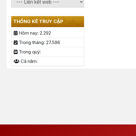
THỐNG KÊ TRUY CẬP
Hôm nay:
2.292
Trong tháng:
27.596
Trong quý:
Cả năm: