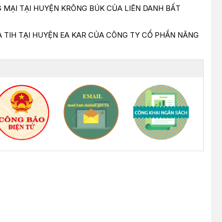
 MẠI TẠI HUYỆN KRÔNG BÚK CỦA LIÊN DANH BẤT
 TIH TẠI HUYỆN EA KAR CỦA CÔNG TY CỔ PHẦN NĂNG