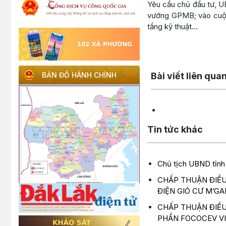
Yêu cầu chủ đầu tư, U
vướng GPMB; vào cuộc, 
tầng kỹ thuật…
Lấy link copy
Bài viết liên qua
BẢN ĐỒ HÀNH CHÍNH
Tin tức khác
Chủ tịch UBND tỉnh
CHẤP THUẬN ĐIỀU
ĐIỆN GIÓ CƯ M’G
CHẤP THUẬN ĐIỀU
PHẦN FOCOCEV V