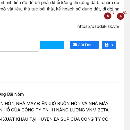
nhanh tiến độ để bù phần khối lượng thi công đã bị chậm do
vật liệu, thủ tục bãi thải, kế hoạch sử dụng đất, di dời hạ
https://baodaklak.vn/
Gửi Email
In
ưỡng Bãi Nồm
 HỒ 1, NHÀ MÁY ĐIỆN GIÓ BUÔN HỒ 2 VÀ NHÀ MÁY
UÔN HỒ CỦA CÔNG TY TNHH NĂNG LƯỢNG VNM BETA
N XUẤT KHẨU TẠI HUYỆN EA SÚP CỦA CÔNG TY CỔ