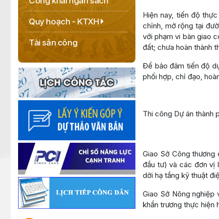
Công khai ngân sách
Hiện nay, tiến độ th
Quy hoạch - KTXH
chỉnh, mở rộng tại đườ
với phạm vi bàn giao c
Tài sản công
đất; chưa hoàn thành 
Để bảo đảm tiến độ dự 
phối hợp, chỉ đạo, hoà
Thi công Dự án thành 
Giao Sở Công thương c
đầu tư) và các đơn vị 
dời hạ tầng kỹ thuật đ
Giao Sở Nông nghiệp v
khẩn trương thực hiện 