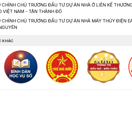
 CHỈNH CHỦ TRƯƠNG ĐẦU TƯ DỰ ÁN NHÀ Ở LIÊN KẾ THƯƠNG
D VIỆT NAM - TÂN THÀNH ĐÔ
 CHỈNH CHỦ TRƯƠNG ĐẦU TƯ DỰ ÁN NHÀ MÁY THỦY ĐIỆN EA
 NGUYÊN
C KHÁC