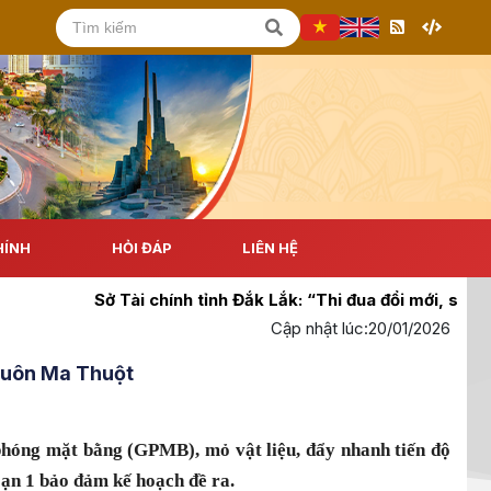
HÍNH
HỎI ĐÁP
LIÊN HỆ
Sở Tài chính tỉnh Đắk Lắk: “Thi đua đổi mới, sáng tạo
Cập nhật lúc:
20/01/2026
 Buôn Ma Thuột
 phóng mặt bằng (GPMB), mỏ vật liệu, đẩy nhanh tiến độ
ạn 1 bảo đảm kế hoạch đề ra.