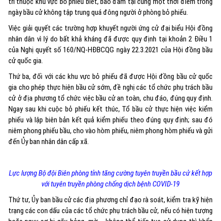
tri thuộc khu vực bỏ phiếu biết, bảo đảm tại cùng một thời điểm trong
ngày bầu cử không tập trung quá đông người ở phòng bỏ phiếu.
Việc giải quyết các trường hợp khuyết người ứng cử đại biểu Hội đồng
nhân dân vì lý do bất khả kháng đã được quy định tại khoản 2 Điều 1
của Nghị quyết số 160/NQ-HĐBCQG ngày 22.3.2021 của Hội đồng bầu
cử quốc gia.
Thứ ba, đối với các khu vực bỏ phiếu đã được Hội đồng bầu cử quốc
gia cho phép thực hiện bầu cử sớm, đề nghị các tổ chức phụ trách bầu
cử ở địa phương tổ chức việc bầu cử an toàn, chu đáo, đúng quy định.
Ngay sau khi cuộc bỏ phiếu kết thúc, Tổ bầu cử thực hiện việc kiểm
phiếu và lập biên bản kết quả kiểm phiếu theo đúng quy định; sau đó
niêm phong phiếu bầu, cho vào hòm phiếu, niêm phong hòm phiếu và gửi
đến Ủy ban nhân dân cấp xã.
Lực lượng Bộ đội Biên phòng tỉnh tăng cường tuyên truyền bầu cử kết hợp
với tuyên truyền phòng chống dịch bệnh COVID-19
Thứ tư, Ủy ban bầu cử các địa phương chỉ đạo rà soát, kiểm tra kỹ hiện
trạng các con dấu của các tổ chức phụ trách bầu cử, nếu có hiện tượng