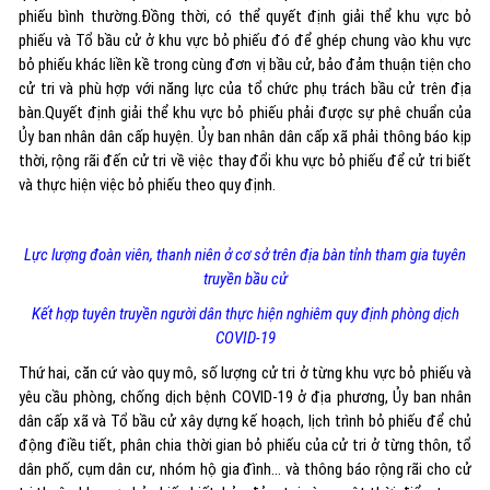
phiếu bình thường.Đồng thời, có thể quyết định giải thể khu vực bỏ
phiếu và Tổ bầu cử ở khu vực bỏ phiếu đó để ghép chung vào khu vực
bỏ phiếu khác liền kề trong cùng đơn vị bầu cử, bảo đảm thuận tiện cho
cử tri và phù hợp với năng lực của tổ chức phụ trách bầu cử trên địa
bàn.Quyết định giải thể khu vực bỏ phiếu phải được sự phê chuẩn của
Ủy ban nhân dân cấp huyện. Ủy ban nhân dân cấp xã phải thông báo kịp
thời, rộng rãi đến cử tri về việc thay đổi khu vực bỏ phiếu để cử tri biết
và thực hiện việc bỏ phiếu theo quy định.
Lực lượng đoàn viên, thanh niên ở cơ sở trên địa bàn tỉnh tham gia tuyên
truyền bầu cử
Kết hợp tuyên truyền người dân thực hiện nghiêm quy định phòng dịch
COVID-19
Thứ hai, căn cứ vào quy mô, số lượng cử tri ở từng khu vực bỏ phiếu và
yêu cầu phòng, chống dịch bệnh COVID-19 ở địa phương, Ủy ban nhân
dân cấp xã và Tổ bầu cử xây dựng kế hoạch, lịch trình bỏ phiếu để chủ
động điều tiết, phân chia thời gian bỏ phiếu của cử tri ở từng thôn, tổ
dân phố, cụm dân cư, nhóm hộ gia đình... và thông báo rộng rãi cho cử