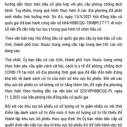
hướng dẫn thực hiện bầu cử phù hợp với yêu cầu phòng chống dịch
bệnh. Tuy nhiên, trong quá trình thực hiện ở các địa phương đã phát
sinh nhiều tình huống mới. Do đó, ngày 15/5/2021 Hội đồng bầu cử
quốc gia đã ban hành công văn số 684/HĐBCQG-TBVBPLTTTT về một
số vấn đề cần tiếp tục lưu ý trong quá trình tổ chức bầu cử.
Theo văn bản này, Hội đồng bầu cử quốc gia yêu cầu ủy ban bầu cử các
tỉnh, thành phố trực thuộc trung ương cần tập trung làm tốt các nội
dung sau:
Thứ nhất, Ủy ban bầu cử các tỉnh, thành phố trực thuộc trung ương
thực hiện yêu cầu giãn cách xã hội, cách ly y tế để phòng, chống dịch
COVID-19 tại một số địa phương thời gian qua đã dẫn đến biến động
khá lớn về danh sách cử tri của một số khu vực bỏ phiếu. Đối với các
khu vực bỏ phiếu có số lượng cử tri tăng thêm lớn, đề nghị địa phương
thực hiện theo hướng dẫn tại văn bản số 225/VPHĐBCQG-PL ngày
11.5.2021 của Văn phòng Hội đồng bầu cử quốc gia.
Đối với các khu vực bỏ phiếu có số lượng cử tri giảm nhiều so với thời
điểm lập danh sách cử tri đến mức ít hơn số lượng cử tri tối thiểu để
thành lập khu vực bỏ phiếu theo quy định thì Ủy ban nhân dân cấp xã
quyết định vẫn tiếp tục duy trì khu vực bỏ phiếu đó để tiến hành việc bỏ