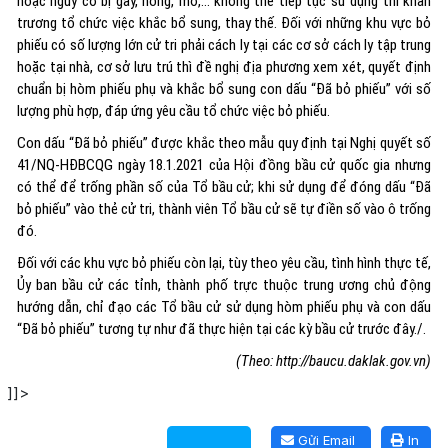
hoặc nguy cơ bị gãy, hỏng, mờ,... không thể tiếp tục sử dụng thì khẩn
trương tổ chức việc khắc bổ sung, thay thế. Đối với những khu vực bỏ
phiếu có số lượng lớn cử tri phải cách ly tại các cơ sở cách ly tập trung
hoặc tại nhà, cơ sở lưu trú thì đề nghị địa phương xem xét, quyết định
chuẩn bị hòm phiếu phụ và khắc bổ sung con dấu “Đã bỏ phiếu” với số
lượng phù hợp, đáp ứng yêu cầu tổ chức việc bỏ phiếu.
Con dấu “Đã bỏ phiếu” được khắc theo mẫu quy định tại Nghị quyết số
41/NQ-HĐBCQG ngày 18.1.2021 của Hội đồng bầu cử quốc gia nhưng
có thể để trống phần số của Tổ bầu cử; khi sử dụng để đóng dấu “Đã
bỏ phiếu” vào thẻ cử tri, thành viên Tổ bầu cử sẽ tự điền số vào ô trống
đó.
Đối với các khu vực bỏ phiếu còn lại, tùy theo yêu cầu, tình hình thực tế,
Ủy ban bầu cử các tỉnh, thành phố trực thuộc trung ương chủ động
hướng dẫn, chỉ đạo các Tổ bầu cử sử dụng hòm phiếu phụ và con dấu
“Đã bỏ phiếu” tương tự như đã thực hiện tại các kỳ bầu cử trước đây./.
(Theo: http://baucu.daklak.gov.vn)
]]>
Lấy link copy
Gửi Email
In