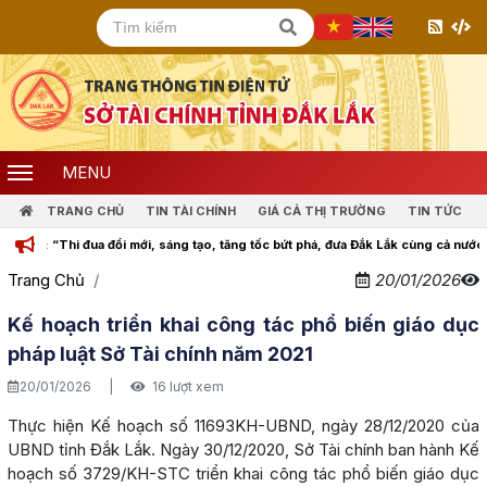
MENU
TRANG CHỦ
TIN TÀI CHÍNH
GIÁ CẢ THỊ TRƯỜNG
TIN TỨC
: “Thi đua đổi mới, sáng tạo, tăng tốc bứt phá, đưa Đắk Lắk cùng cả nước bước v
Trang Chủ
20/01/2026
Kế hoạch triển khai công tác phổ biến giáo dục
pháp luật Sở Tài chính năm 2021
20/01/2026
|
16 lượt xem
Thực hiện Kế hoạch số 11693KH-UBND, ngày 28/12/2020 của
UBND tỉnh Đắk Lắk. Ngày 30/12/2020, Sở Tài chính ban hành Kế
hoạch số 3729/KH-STC triển khai công tác phổ biến giáo dục