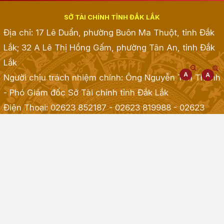
SỞ TÀI CHÍNH TỈNH ĐẮK LẮK
Địa chỉ: 17 Lê Duẩn, phường Buôn Ma Thuột, tỉnh Đắk
Lắk; 32 A Lê Thị Hồng Gấm, phường Tân An, tỉnh Đắk
Lắk
Người chịu trách nhiệm chính: Ông Nguyễn Tấn Thành
- Phó Giám đốc Sở Tài chính tỉnh Đắk Lắk
Điện Thoại: 02623 852187 - 02623 819988 - 02623
968968 - 02623 855001 - 02623 855835
; Fax:
02623.513.083
Email: taichinh@daklak.gov.vn
Website đang chạy thử nghiệm