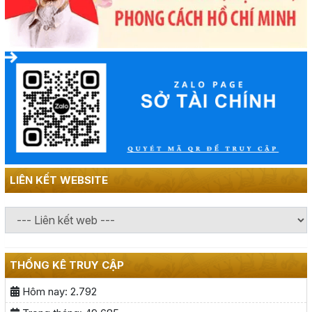
LIÊN KẾT WEBSITE
THỐNG KÊ TRUY CẬP
Hôm nay:
2.792