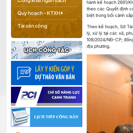
Công khai ngân sách
hành kế hoạch 2661/KH-
theo các Quyết định củ
Quy hoạch - KTXH
biệt trong bối cảnh sắ
Tài sản công
Theo kế hoạch, Sở Tài
lý, xử lý tại các xã, 
108/2024/NĐ-CP; đồng 
địa phương.