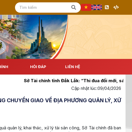
HÍNH
HỎI ĐÁP
LIÊN HỆ
chính tỉnh Đắk Lắk: “Thi đua đổi mới, sáng tạo, tăng tốc bứ
Cập nhật lúc:
09/04/2026
ÔNG CHUYỂN GIAO VỀ ĐỊA PHƯƠNG QUẢN LÝ, XỬ
ả quản lý, khai thác, xử lý tài sản công, Sở Tài chính đã ban