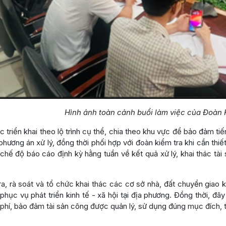
Hình ảnh toàn cảnh buổi làm việc của Đoàn K
 triển khai theo lộ trình cụ thể, chia theo khu vực để bảo đảm t
phương án xử lý, đồng thời phối hợp với đoàn kiểm tra khi cần th
chế độ báo cáo định kỳ hằng tuần về kết quả xử lý, khai thác tà
ra, rà soát và tổ chức khai thác các cơ sở nhà, đất chuyển giao
hục vụ phát triển kinh tế - xã hội tại địa phương. Đồng thời, đâ
phí, bảo đảm tài sản công được quản lý, sử dụng đúng mục đích, t