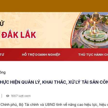
TƯ
HỖ TRỢ DOANH NGHIỆP
THỦ TỤC HÀNH C
Sở Tài 
công
THỰC HIỆN QUẢN LÝ, KHAI THÁC, XỬ LÝ TÀI SẢN C
|
1667 lượt xem
Chính phủ, Bộ Tài chính và UBND tỉnh về nâng cao hiệu lực, hiệu qu