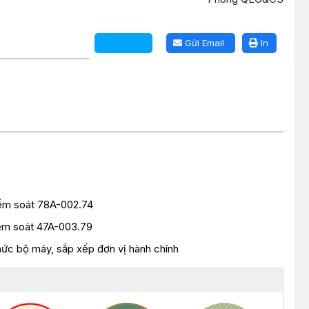
Gửi Email
In
iểm soát 78A-002.74
iểm soát 47A-003.79
hức bộ máy, sắp xếp đơn vị hành chính