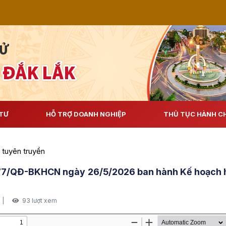
TƯ
HỖ TRỢ DOANH NGHIỆP
THỦ TỤC HÀNH C
 tuyên truyền
77/QĐ-BKHCN ngày 26/5/2026 ban hành Kế hoạch ho
|
93 lượt xem