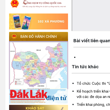
Lấy link copy
BẢN ĐỒ HÀNH CHÍNH
Bài viết liên qua
Tin tức khác
Tổ chức Cuộc thi “Ứ
Kế hoạch triển kha
với các đe dọa an n
Triển khai phòng, c