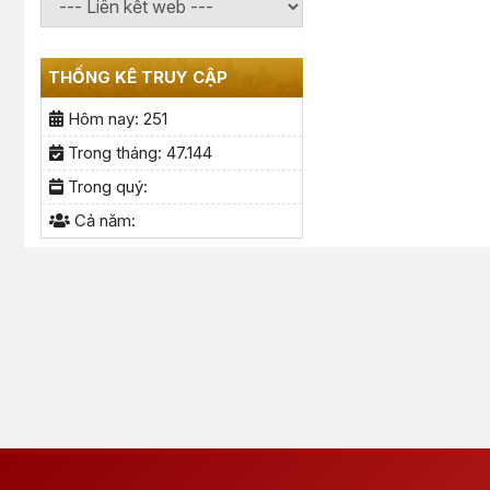
THỐNG KÊ TRUY CẬP
Hôm nay:
251
Trong tháng:
47.144
Trong quý:
Cả năm: