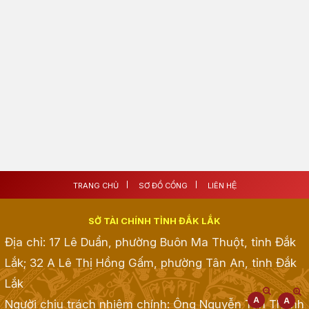
TRANG CHỦ
SƠ ĐỒ CỔNG
LIÊN HỆ
SỞ TÀI CHÍNH TỈNH ĐẮK LẮK
Địa chỉ: 17 Lê Duẩn, phường Buôn Ma Thuột, tỉnh Đắk
Lắk; 32 A Lê Thị Hồng Gấm, phường Tân An, tỉnh Đắk
Lắk
Người chịu trách nhiệm chính: Ông Nguyễn Tấn Thành