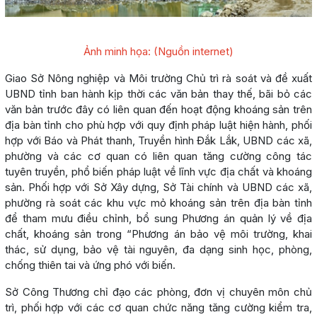
Ảnh minh họa: (Nguồn internet)
Giao Sở Nông nghiệp và Môi trường Chủ trì rà soát và đề xuất
UBND tỉnh ban hành kịp thời các văn bản thay thế, bãi bỏ các
văn bản trước đây có liên quan đến hoạt động khoáng sản trên
địa bàn tỉnh cho phù hợp với quy định pháp luật hiện hành, phối
hợp với Báo và Phát thanh, Truyền hình Đắk Lắk, UBND các xã,
phường và các cơ quan có liên quan tăng cường công tác
tuyên truyền, phổ biến pháp luật về lĩnh vực địa chất và khoáng
sản. Phối hợp với Sở Xây dựng, Sở Tài chính và UBND các xã,
phường rà soát các khu vực mỏ khoáng sản trên địa bàn tỉnh
để tham mưu điều chỉnh, bổ sung Phương án quản lý về địa
chất, khoáng sản trong “Phương án bảo vệ môi trường, khai
thác, sử dụng, bảo vệ tài nguyên, đa dạng sinh học, phòng,
chống thiên tai và ứng phó với biến.
Sở Công Thương chỉ đạo các phòng, đơn vị chuyên môn chủ
trì, phối hợp với các cơ quan chức năng tăng cường kiểm tra,