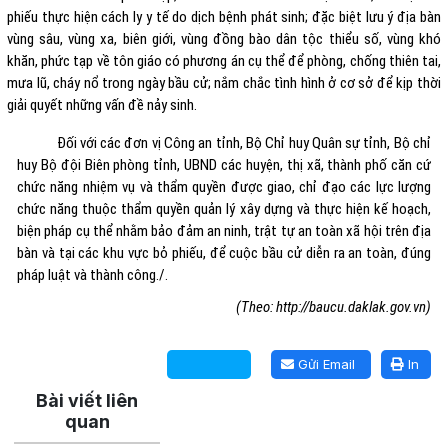
phiếu thực hiện cách ly y tế do dịch bệnh phát sinh; đặc biệt lưu ý địa bàn
vùng sâu, vùng xa, biên giới, vùng đồng bào dân tộc thiểu số, vùng khó
khăn, phức tạp về tôn giáo có phương án cụ thể để phòng, chống thiên tai,
mưa lũ, cháy nổ trong ngày bầu cử; nắm chắc tình hình ở cơ sở để kịp thời
giải quyết những vấn đề nảy sinh.
Đối với các đơn vị Công an tỉnh, Bộ Chỉ huy Quân sự tỉnh, Bộ chỉ
huy Bộ đội Biên phòng tỉnh, UBND các huyện, thị xã, thành phố căn cứ
chức năng nhiệm vụ và thẩm quyền được giao, chỉ đạo các lực lượng
chức năng thuộc thẩm quyền quản lý xây dựng và thực hiện kế hoạch,
biện pháp cụ thể nhằm bảo đảm an ninh, trật tự an toàn xã hội trên địa
bàn và tại các khu vực bỏ phiếu, để cuộc bầu cử diễn ra an toàn, đúng
pháp luật và thành công./.
(Theo: http://baucu.daklak.gov.vn)
Lấy link copy
Gửi Email
In
Bài viết liên
quan