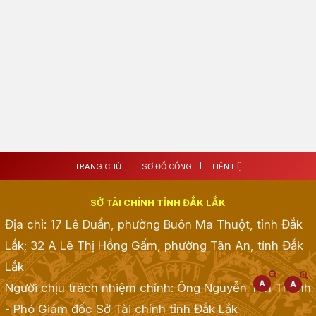
TRANG CHỦ
SƠ ĐỒ CỔNG
LIÊN HỆ
SỞ TÀI CHÍNH TỈNH ĐẮK LẮK
Địa chỉ: 17 Lê Duẩn, phường Buôn Ma Thuột, tỉnh Đắk
Lắk; 32 A Lê Thị Hồng Gấm, phường Tân An, tỉnh Đắk
Lắk
Người chịu trách nhiệm chính: Ông Nguyễn Tấn Thành
- Phó Giám đốc Sở Tài chính tỉnh Đắk Lắk