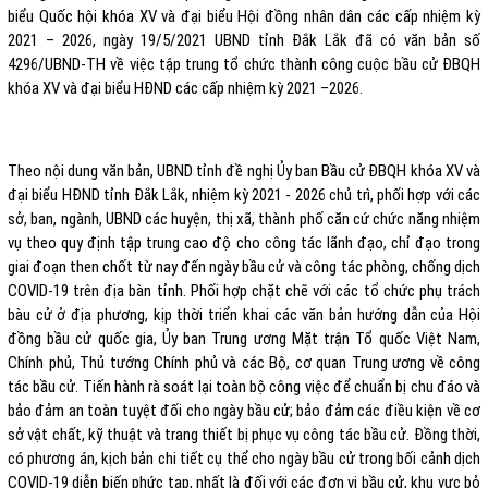
biểu Quốc hội khóa XV và đại biểu Hội đồng nhân dân các cấp nhiệm kỳ
2021 – 2026, ngày 19/5/2021 UBND tỉnh Đắk Lắk đã có văn bản số
4296/UBND-TH về việc tập trung tổ chức thành công cuộc bầu cử ĐBQH
khóa XV và đại biểu HĐND các cấp nhiệm kỳ 2021 –2026.
Theo nội dung văn bản, UBND tỉnh đề nghị Ủy ban Bầu cử ĐBQH khóa XV và
đại biểu HĐND tỉnh Đắk Lắk, nhiệm kỳ 2021 - 2026 chủ trì, phối hợp với các
sở, ban, ngành, UBND các huyện, thị xã, thành phố căn cứ chức năng nhiệm
vụ theo quy định tập trung cao độ cho công tác lãnh đạo, chỉ đạo trong
giai đoạn then chốt từ nay đến ngày bầu cử và công tác phòng, chống dịch
COVID-19 trên địa bàn tỉnh. Phối hợp chặt chẽ với các tổ chức phụ trách
bàu cử ở địa phương, kịp thời triển khai các văn bản hướng dẫn của Hội
đồng bầu cử quốc gia, Ủy ban Trung ương Mặt trận Tổ quốc Việt Nam,
Chính phủ, Thủ tướng Chính phủ và các Bộ, cơ quan Trung ương về công
tác bầu cử. Tiến hành rà soát lại toàn bộ công việc để chuẩn bị chu đáo và
bảo đảm an toàn tuyệt đối cho ngày bầu cử; bảo đảm các điều kiện về cơ
sở vật chất, kỹ thuật và trang thiết bị phục vụ công tác bầu cử. Đồng thời,
có phương án, kịch bản chi tiết cụ thể cho ngày bầu cử trong bối cảnh dịch
COVID-19 diễn biến phức tạp, nhất là đối với các đơn vị bầu cử, khu vực bỏ