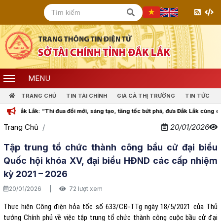
MENU
TRANG CHỦ
TIN TÀI CHÍNH
GIÁ CẢ THỊ TRƯỜNG
TIN TỨC
k Lắk: “Thi đua đổi mới, sáng tạo, tăng tốc bứt phá, đưa Đắk Lắk cùng cả nước b
Trang Chủ
20/01/2026
Tập trung tổ chức thành công bầu cử đại biểu
Quốc hội khóa XV, đại biểu HĐND các cấp nhiệm
kỳ 2021 – 2026
20/01/2026
|
72 lượt xem
Thực hiện Công điện hỏa tốc số 633/CĐ-TTg ngày 18/5/2021 của Thủ
tướng Chính phủ về việc tập trung tổ chức thành công cuộc bầu cử đại