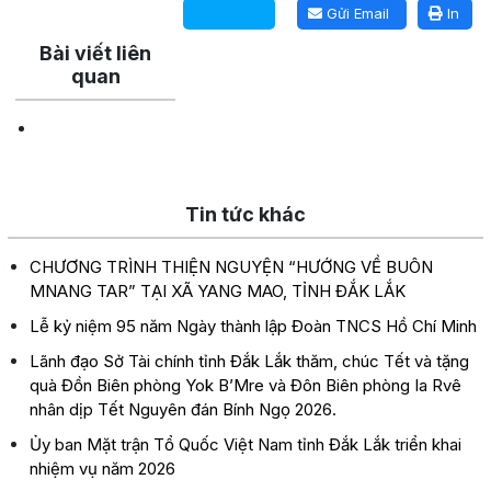
Gửi Email
In
Bài viết liên
quan
Tin tức khác
CHƯƠNG TRÌNH THIỆN NGUYỆN “HƯỚNG VỀ BUÔN
MNANG TAR” TẠI XÃ YANG MAO, TỈNH ĐẮK LẮK
Lễ kỷ niệm 95 năm Ngày thành lập Đoàn TNCS Hồ Chí Minh
Lãnh đạo Sở Tài chính tỉnh Đắk Lắk thăm, chúc Tết và tặng
quà Đồn Biên phòng Yok B’Mre và Đôn Biên phòng Ia Rvê
nhân dịp Tết Nguyên đán Bính Ngọ 2026.
Ủy ban Mặt trận Tổ Quốc Việt Nam tỉnh Đắk Lắk triển khai
nhiệm vụ năm 2026