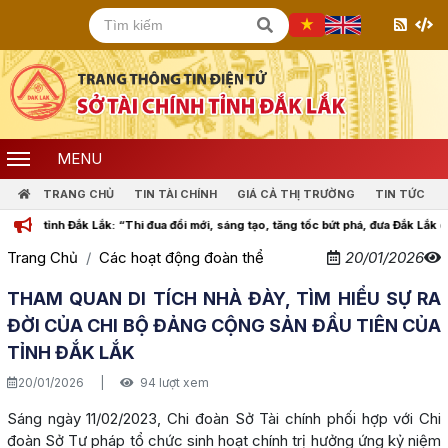
MENU
TRANG CHỦ
TIN TÀI CHÍNH
GIÁ CẢ THỊ TRƯỜNG
TIN TỨC
h tỉnh Đắk Lắk: “Thi đua đổi mới, sáng tạo, tăng tốc bứt phá, đưa Đắk Lắk cùng c
Trang Chủ
Các hoạt động đoàn thể
20/01/2026
THAM QUAN DI TÍCH NHÀ ĐÀY, TÌM HIỂU SỰ RA
ĐỜI CỦA CHI BỘ ĐẢNG CỘNG SẢN ĐẦU TIÊN CỦA
TỈNH ĐẮK LẮK
20/01/2026
|
94 lượt xem
Sáng ngày 11/02/2023, Chi đoàn Sở Tài chính phối hợp với Chi
đoàn Sở Tư pháp tổ chức sinh hoạt chính trị hưởng ứng kỷ niệm