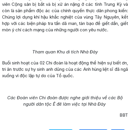
viên Cộng sản bị bắt và bị xử án nặng ở các tỉnh Trung Kỳ và
còn là sản phẩm độc ác của chính quyền thực dân phong kiến:
Chúng lợi dụng khí hậu khắc nghiệt của vùng Tây Nguyên, kết
hợp với các biện pháp tra tấn dã man, tàn bạo để giết dần, giết
mòn ý chí cách mạng của những người con yêu nước.
Tham quan Khu di tích Nhà Đày
Buổi sinh hoạt của 02 Chi đoàn là hoạt động thể hiện sự biết ơn,
tri ân trước sự hy sinh anh dũng của các Anh hùng liệt sĩ đã ngã
xuống vì độc lập tự do của Tổ quốc.
Các Đoàn viên Chi đoàn được nghe giới thiệu về các Bộ
người dân tộc Ê đê làm việc tại Nhà Đày
BBT
Lấy link copy