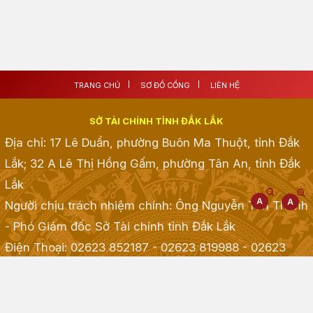
TRANG CHỦ
SƠ ĐỒ CỔNG
LIÊN HỆ
SỞ TÀI CHÍNH TỈNH ĐẮK LẮK
Địa chỉ: 17 Lê Duẩn, phường Buôn Ma Thuột, tỉnh Đắk
Lắk; 32 A Lê Thị Hồng Gấm, phường Tân An, tỉnh Đắk
Lắk
Người chịu trách nhiệm chính: Ông Nguyễn Tấn Thành
- Phó Giám đốc Sở Tài chính tỉnh Đắk Lắk
Điện Thoại: 02623 852187 - 02623 819988 - 02623
968968 - 02623 855001 - 02623 855835
; Fax:
02623.513.083
Email: taichinh@daklak.gov.vn