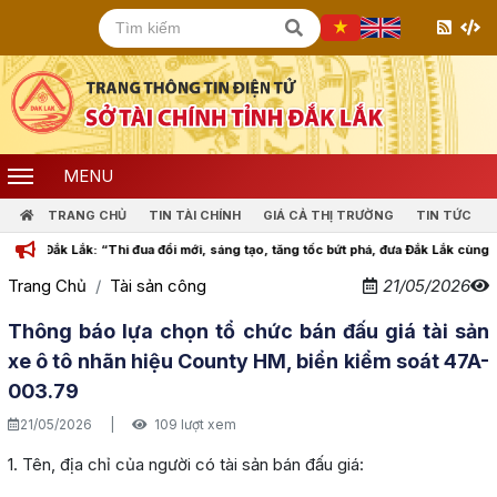
MENU
TRANG CHỦ
TIN TÀI CHÍNH
GIÁ CẢ THỊ TRƯỜNG
TIN TỨC
k Lắk: “Thi đua đổi mới, sáng tạo, tăng tốc bứt phá, đưa Đắk Lắk cùng cả nước b
Trang Chủ
Tài sản công
21/05/2026
Thông báo lựa chọn tổ chức bán đấu giá tài sản
xe ô tô nhãn hiệu County HM, biển kiểm soát 47A-
003.79
21/05/2026
|
109 lượt xem
1. Tên, địa chỉ của người có tài sản bán đấu giá: