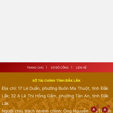
TRANG CHỦ
SƠ ĐỒ CỔNG
LIÊN HỆ
SỞ TÀI CHÍNH TỈNH ĐẮK LẮK
Địa chỉ: 17 Lê Duẩn, phường Buôn Ma Thuột, tỉnh Đắk
Lắk; 32 A Lê Thị Hồng Gấm, phường Tân An, tỉnh Đắk
Lắk
Người chịu trách nhiệm chính: Ông Nguyễn Tấn Thành