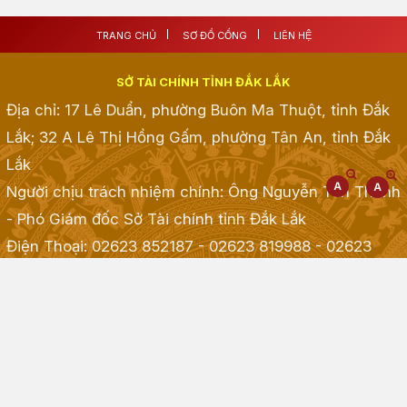
TRANG CHỦ
SƠ ĐỒ CỔNG
LIÊN HỆ
SỞ TÀI CHÍNH TỈNH ĐẮK LẮK
Địa chỉ: 17 Lê Duẩn, phường Buôn Ma Thuột, tỉnh Đắk
Lắk; 32 A Lê Thị Hồng Gấm, phường Tân An, tỉnh Đắk
Lắk
Người chịu trách nhiệm chính: Ông Nguyễn Tấn Thành
- Phó Giám đốc Sở Tài chính tỉnh Đắk Lắk
Điện Thoại: 02623 852187 - 02623 819988 - 02623
968968 - 02623 855001 - 02623 855835
; Fax:
02623.513.083
Email: taichinh@daklak.gov.vn
Website đang chạy thử nghiệm