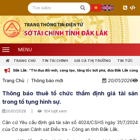
MENU
TRANG CHỦ
TIN TÀI CHÍNH
GIÁ CẢ THỊ TRƯỜNG
TIN TỨC
k Lắk: “Thi đua đổi mới, sáng tạo, tăng tốc bứt phá, đưa Đắk Lắk cùng cả nước b
Trang Chủ
Thông báo mới
20/01/2026
Thông báo thuê tổ chức thẩm định giá tài sản
trong tố tụng hình sự.
20/01/2026
|
104 lượt xem
Căn cứ Yêu cầu định giá tài sản số 4024/CSHS ngày 31/7/2024
của Cơ quan Cảnh sát Điều tra - Công an tỉnh Đắk Lắk.