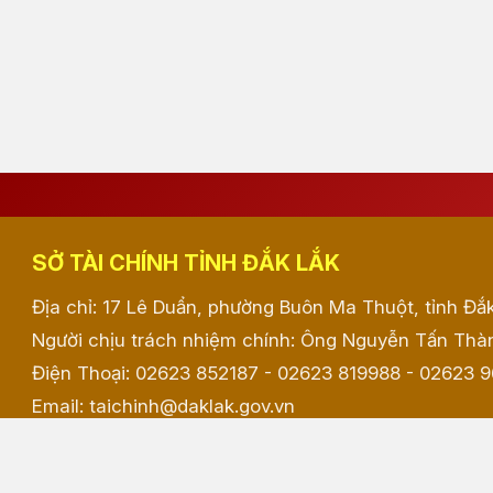
SỞ TÀI CHÍNH TỈNH ĐẮK LẮK
Địa chỉ: 17 Lê Duẩn, phường Buôn Ma Thuột, tỉnh Đắ
Người chịu trách nhiệm chính: Ông Nguyễn Tấn Thàn
Điện Thoại: 02623 852187 - 02623 819988 - 02623 
Email: taichinh@daklak.gov.vn
Website đang chạy thử nghiệm