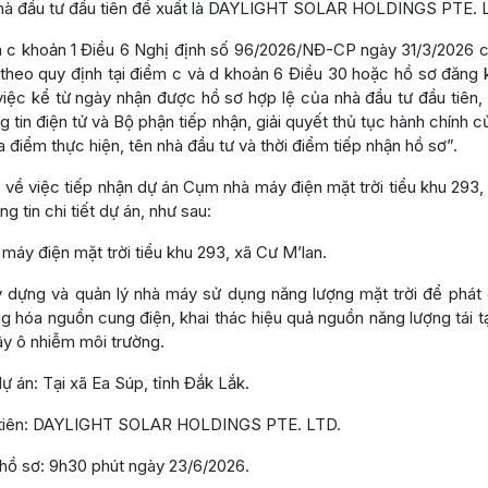
Nhà đầu tư đầu tiên đề xuất là DAYLIGHT SOLAR HOLDINGS PTE. 
m c khoản 1 Điều 6 Nghị định số 96/2026/NĐ-CP ngày 31/3/2026 c
theo quy định tại điểm c và d khoản 6 Điều 30 hoặc hồ sơ đăng k
 việc kể từ ngày nhận được hồ sơ hợp lệ của nhà đầu tư đầu tiên,
g tin điện tử và Bộ phận tiếp nhận, giải quyết thủ tục hành chính
a điểm thực hiện, tên nhà đầu tư và thời điểm tiếp nhận hồ sơ”.
o về việc tiếp nhận dự án Cụm nhà máy điện mặt trời tiểu khu
g tin chi tiết dự án, như sau:
máy điện mặt trời tiểu khu 293, xã Cư M’lan.
y dựng và quản lý nhà máy sử dụng năng lượng mặt trời để phát 
ng hóa nguồn cung điện, khai thác hiệu quả nguồn năng lượng tái 
ây ô nhiễm môi trường.
dự án: Tại xã Ea Súp, tỉnh Đắk Lắk.
u tiên: DAYLIGHT SOLAR HOLDINGS PTE. LTD.
 hồ sơ: 9h30 phút ngày 23/6/2026.