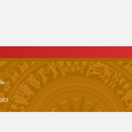
ắk
083