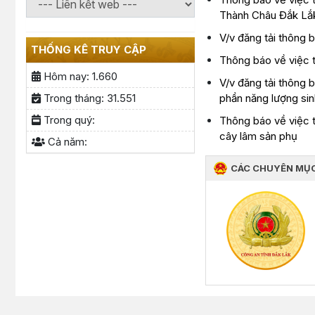
Thành Châu Đắk Lắ
V/v đăng tải thông 
THỐNG KÊ TRUY CẬP
Thông báo về việc t
Hôm nay:
1.660
V/v đăng tải thông 
phần năng lượng si
Trong tháng:
31.551
Trong quý:
Thông báo về việc t
cây lâm sản phụ
Cả năm:
CÁC CHUYÊN MỤ