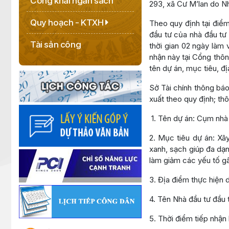
Công khai ngân sách
293, xã Cư M’lan do 
Quy hoạch - KTXH
Theo quy định tại điể
đầu tư của nhà đầu tư 
Tài sản công
thời gian 02 ngày làm
nhận này tại Cổng thôn
tên dự án, mục tiêu, đị
Sở Tài chính thông bá
xuất theo quy định; thôn
1. Tên dự án: Cụm nhà 
2. Mục tiêu dự án: Xâ
xanh, sạch giúp đa dạ
làm giảm các yếu tố g
3. Địa điểm thực hiện 
4. Tên Nhà đầu tư đầ
5. Thời điểm tiếp nhận