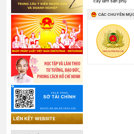
cây lâm sản phụ
CÁC CHUYÊN MỤ
LIÊN KẾT WEBSITE