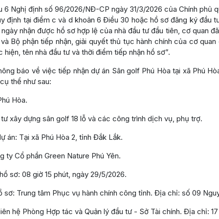
ều 6 Nghị định số 96/2026/NĐ-CP ngày 31/3/2026 của Chính phủ quy
y định tại điểm c và d khoản 6 Điều 30 hoặc hồ sơ đăng ký đầu tư 
 ngày nhận được hồ sơ hợp lệ của nhà đầu tư đầu tiên, cơ quan đă
 và Bộ phận tiếp nhận, giải quyết thủ tục hành chính của cơ quan
 hiện, tên nhà đầu tư và thời điểm tiếp nhận hồ sơ”.
 thông báo về việc tiếp nhận dự án Sân golf Phú Hòa tại xã Phú H
 cụ thể như sau:
 Phú Hòa.
tư xây dựng sân golf 18 lỗ và các công trình dịch vụ, phụ trợ.
dự án: Tại xã Phú Hòa 2, tỉnh Đắk Lắk.
ng ty Cổ phần Green Nature Phú Yên.
 hồ sơ: 08 giờ 15 phút, ngày 29/5/2026.
hồ sơ: Trung tâm Phục vụ hành chính công tỉnh. Địa chỉ: số 09 N
liên hệ Phòng Hợp tác và Quản lý đầu tư - Sở Tài chính. Địa chỉ: 