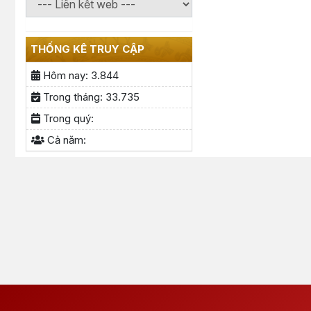
THỐNG KÊ TRUY CẬP
Hôm nay:
3.844
Trong tháng:
33.735
Trong quý:
Cả năm: