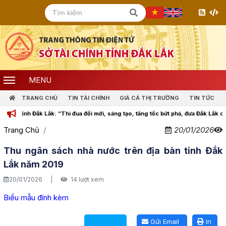
MENU
TRANG CHỦ
TIN TÀI CHÍNH
GIÁ CẢ THỊ TRƯỜNG
TIN TỨC
tỉnh Đắk Lắk: “Thi đua đổi mới, sáng tạo, tăng tốc bứt phá, đưa Đắk Lắk cùng cả
Trang Chủ
20/01/2026
Thu ngân sách nhà nước trên địa bàn tỉnh Đắk
Lắk năm 2019
20/01/2026
|
14 lượt xem
Biểu mẫu đính kèm
Lấy link copy
Gửi Email
In