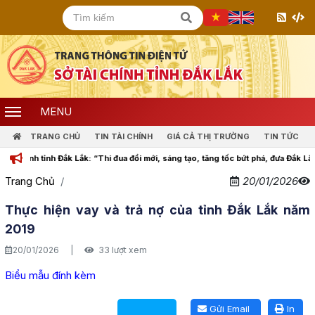
MENU
TRANG CHỦ
TIN TÀI CHÍNH
GIÁ CẢ THỊ TRƯỜNG
TIN TỨC
nh tỉnh Đắk Lắk: “Thi đua đổi mới, sáng tạo, tăng tốc bứt phá, đưa Đắk Lắk cùng
Trang Chủ
20/01/2026
Thực hiện vay và trả nợ của tỉnh Đắk Lắk năm
2019
20/01/2026
|
33 lượt xem
Biểu mẫu đính kèm
Lấy link copy
Gửi Email
In