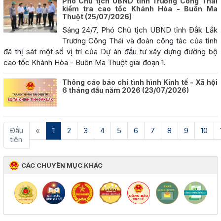
Phó Chủ tịch UBND tỉnh Trương Công Thái
kiểm tra cao tốc Khánh Hòa - Buôn Ma
Thuột
(25/07/2026)
Sáng 24/7, Phó Chủ tịch UBND tỉnh Đắk Lắk
Trương Công Thái và đoàn công tác của tỉnh
đã thị sát một số vị trí của Dự án đầu tư xây dựng đường bộ
cao tốc Khánh Hòa - Buôn Ma Thuột giai đoạn 1.
Thông cáo báo chí tình hình Kinh tế - Xã hội
6 tháng đầu năm 2026
(23/07/2026)
(current)
Đầu
«
1
2
3
4
5
6
7
8
9
10
tiên
CÁC CHUYÊN MỤC KHÁC