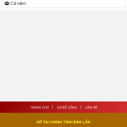
Cả năm:
TRANG CHỦ
SƠ ĐỒ CỔNG
LIÊN HỆ
SỞ TÀI CHÍNH TỈNH ĐẮK LẮK