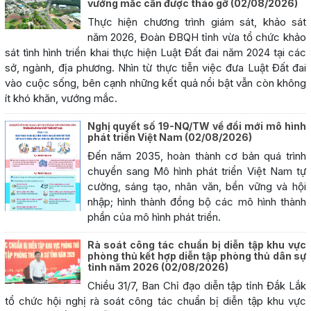
vướng mắc cần được tháo gỡ
(02/08/2026)
Thực hiện chương trình giám sát, khảo sát
năm 2026, Đoàn ĐBQH tỉnh vừa tổ chức khảo
sát tình hình triển khai thực hiện Luật Đất đai năm 2024 tại các
sở, ngành, địa phương. Nhìn từ thực tiễn việc đưa Luật Đất đai
vào cuộc sống, bên cạnh những kết quả nổi bật vẫn còn không
ít khó khăn, vướng mắc.
Nghị quyết số 19-NQ/TW về đổi mới mô hình
phát triển Việt Nam
(02/08/2026)
Đến năm 2035, hoàn thành cơ bản quá trình
chuyển sang Mô hình phát triển Việt Nam tự
cường, sáng tạo, nhân văn, bền vững và hội
nhập; hình thành đồng bộ các mô hình thành
phần của mô hình phát triển.
Rà soát công tác chuẩn bị diễn tập khu vực
phòng thủ kết hợp diễn tập phòng thủ dân sự
tỉnh năm 2026
(02/08/2026)
Chiều 31/7, Ban Chỉ đạo diễn tập tỉnh Đắk Lắk
tổ chức hội nghị rà soát công tác chuẩn bị diễn tập khu vực