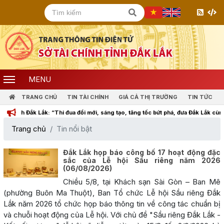
MENU
TRANG CHỦ
TIN TÀI CHÍNH
GIÁ CẢ THỊ TRƯỜNG
TIN TỨC
k Lắk: “Thi đua đổi mới, sáng tạo, tăng tốc bứt phá, đưa Đắk Lắk cùng cả nước b
Trang chủ
Tin nổi bật
Đắk Lắk họp báo công bố 17 hoạt động đặc
sắc của Lễ hội Sầu riêng năm 2026
(06/08/2026)
Chiều 5/8, tại Khách sạn Sài Gòn – Ban Mê
(phường Buôn Ma Thuột), Ban Tổ chức Lễ hội Sầu riêng Đắk
Lắk năm 2026 tổ chức họp báo thông tin về công tác chuẩn bị
và chuỗi hoạt động của Lễ hội. Với chủ đề "Sầu riêng Đắk Lắk -