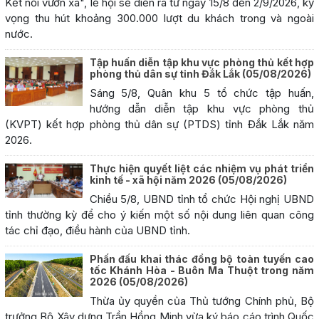
Kết nối vươn xa", lễ hội sẽ diễn ra từ ngày 15/8 đến 2/9/2026, kỳ
vọng thu hút khoảng 300.000 lượt du khách trong và ngoài
nước.
Tập huấn diễn tập khu vực phòng thủ kết hợp
phòng thủ dân sự tỉnh Đắk Lắk
(05/08/2026)
Sáng 5/8, Quân khu 5 tổ chức tập huấn,
hướng dẫn diễn tập khu vực phòng thủ
(KVPT) kết hợp phòng thủ dân sự (PTDS) tỉnh Đắk Lắk năm
2026.
Thực hiện quyết liệt các nhiệm vụ phát triển
kinh tế - xã hội năm 2026
(05/08/2026)
Chiều 5/8, UBND tỉnh tổ chức Hội nghị UBND
tỉnh thường kỳ để cho ý kiến một số nội dung liên quan công
tác chỉ đạo, điều hành của UBND tỉnh.
Phấn đấu khai thác đồng bộ toàn tuyến cao
tốc Khánh Hòa - Buôn Ma Thuột trong năm
2026
(05/08/2026)
Thừa ủy quyền của Thủ tướng Chính phủ, Bộ
trưởng Bộ Xây dựng Trần Hồng Minh vừa ký báo cáo trình Quốc