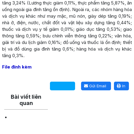
tăng 3,24% (Lương thực giàm 0,11%, thực phẩm tăng 5,87%, ăn
uống ngoài gia đình tăng ổn định). Ngoài ra, các nhóm hàng hóa
và dịch vụ khác như may mặc, mũ nón, giày dép tăng 0,19%;
nhà ở, điện, nước, chất đốt và vật liệu xây dựng tăng 0,44%;
thuốc và dịch vụ y tế giảm 0,01%; giáo dục tăng 0,53%; giao
thông tăng 0,59%; bưu chính viễn thông tăng 0,22%; văn hóa,
giải trí và du lịch giảm 0,16%; đồ uống và thuốc lá ổn định; thiết
bị và đồ dùng gia đình tăng 0,6%; hàng hóa và dịch vụ khác
tăng 0,3%.
File đính kèm
Lấy link copy
Gửi Email
In
Bài viết liên
quan