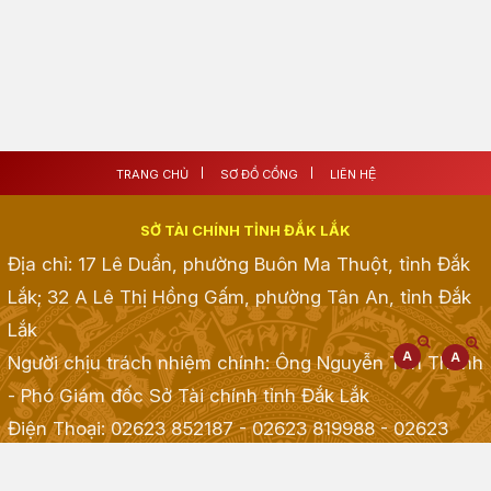
TRANG CHỦ
SƠ ĐỒ CỔNG
LIÊN HỆ
SỞ TÀI CHÍNH TỈNH ĐẮK LẮK
Địa chỉ: 17 Lê Duẩn, phường Buôn Ma Thuột, tỉnh Đắk
Lắk; 32 A Lê Thị Hồng Gấm, phường Tân An, tỉnh Đắk
Lắk
Người chịu trách nhiệm chính: Ông Nguyễn Tấn Thành
- Phó Giám đốc Sở Tài chính tỉnh Đắk Lắk
Điện Thoại: 02623 852187 - 02623 819988 - 02623
968968 - 02623 855001 - 02623 855835
; Fax: