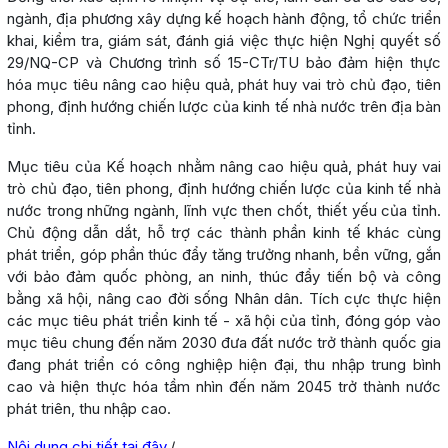
ngành, địa phương xây dựng kế hoạch hành động, tổ chức triển
khai, kiểm tra, giám sát, đánh giá việc thực hiện Nghị quyết số
29/NQ-CP và Chương trình số 15-CTr/TU bảo đảm hiện thực
hóa mục tiêu nâng cao hiệu quả, phát huy vai trò chủ đạo, tiên
phong, định hướng chiến lược của kinh tế nhà nước trên địa bàn
tỉnh.
Mục tiêu của Kế hoạch nhằm nâng cao hiệu quả, phát huy vai
trò chủ đạo, tiên phong, định hướng chiến lược của kinh tế nhà
nước trong những ngành, lĩnh vực then chốt, thiết yếu của tỉnh.
Chủ động dẫn dắt, hỗ trợ các thành phần kinh tế khác cùng
phát triển, góp phần thúc đẩy tăng trưởng nhanh, bền vững, gắn
với bảo đảm quốc phòng, an ninh, thúc đẩy tiến bộ và công
bằng xã hội, nâng cao đời sống Nhân dân. Tích cực thực hiện
các mục tiêu phát triển kinh tế - xã hội của tỉnh, đóng góp vào
mục tiêu chung đến năm 2030 đưa đất nước trở thành quốc gia
đang phát triển có công nghiệp hiện đại, thu nhập trung bình
cao và hiện thực hóa tầm nhìn đến năm 2045 trở thành nước
phát triên, thu nhập cao.
Nội dung chi tiết tại đây
./.