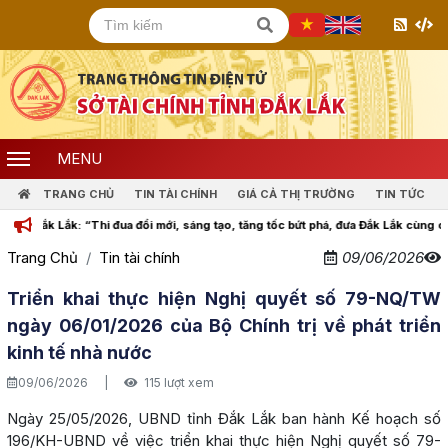
MENU
TRANG CHỦ
TIN TÀI CHÍNH
GIÁ CẢ THỊ TRƯỜNG
TIN TỨC
 Lắk: “Thi đua đổi mới, sáng tạo, tăng tốc bứt phá, đưa Đắk Lắk cùng cả nước bư
Trang Chủ
Tin tài chính
09/06/2026
Triển khai thực hiện Nghị quyết số 79-NQ/TW
ngày 06/01/2026 của Bộ Chính trị về phát triển
kinh tế nhà nước
09/06/2026
|
115 lượt xem
Ngày 25/05/2026, UBND tỉnh Đắk Lắk ban hành Kế hoạch số
196/KH-UBND về việc triển khai thực hiện Nghị quyết số 79-