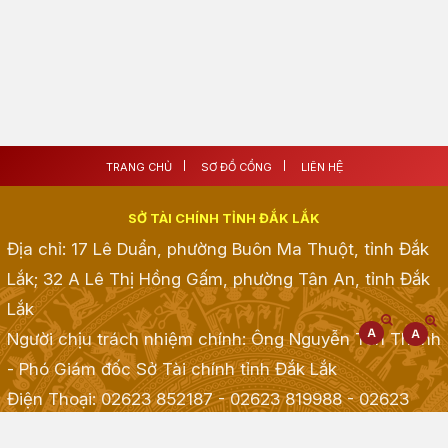
TRANG CHỦ
SƠ ĐỒ CỔNG
LIÊN HỆ
SỞ TÀI CHÍNH TỈNH ĐẮK LẮK
Địa chỉ: 17 Lê Duẩn, phường Buôn Ma Thuột, tỉnh Đắk
Lắk; 32 A Lê Thị Hồng Gấm, phường Tân An, tỉnh Đắk
Lắk
Người chịu trách nhiệm chính: Ông Nguyễn Tấn Thành
- Phó Giám đốc Sở Tài chính tỉnh Đắk Lắk
Điện Thoại: 02623 852187 - 02623 819988 - 02623
968968 - 02623 855001 - 02623 855835
; Fax: