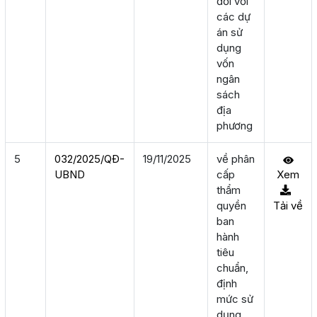
đối với
các dự
án sử
dụng
vốn
ngân
sách
địa
phương
5
032/2025/QÐ-
19/11/2025
về phân
UBND
cấp
Xem
thẩm
quyền
Tải về
ban
hành
tiêu
chuẩn,
định
mức sử
dụng