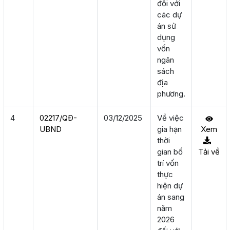
đối với
các dự
án sử
dụng
vốn
ngân
sách
địa
phương.
4
02217/QÐ-
03/12/2025
Về việc
UBND
gia hạn
Xem
thời
gian bố
Tải về
trí vốn
thực
hiện dự
án sang
năm
2026