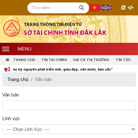
MENU
TRANG CHỦ
TIN TÀI CHÍNH
GIÁ CẢ THỊ TRƯỜNG
TIN TỨC
 nguyên phát triển mới, giàu đẹp, văn minh, bản sắc”
Trang chủ
Văn bản
Văn bản
Lĩnh vực