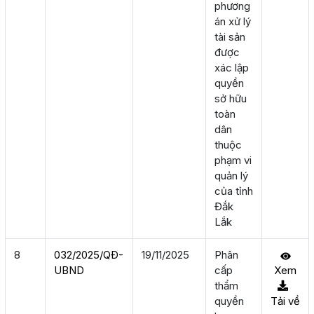
phương
án xử lý
tài sản
được
xác lập
quyền
sở hữu
toàn
dân
thuộc
phạm vi
quản lý
của tỉnh
Đắk
Lắk
8
032/2025/QÐ-
19/11/2025
Phân
UBND
cấp
Xem
thẩm
quyền
Tải về