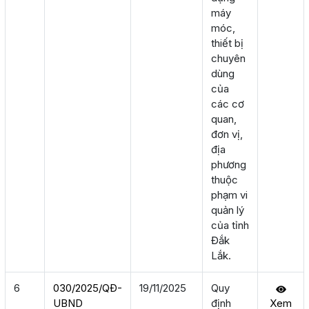
máy
móc,
thiết bị
chuyên
dùng
của
các cơ
quan,
đơn vị,
địa
phương
thuộc
phạm vi
quản lý
của tỉnh
Đắk
Lắk.
6
030/2025/QÐ-
19/11/2025
Quy
UBND
định
Xem