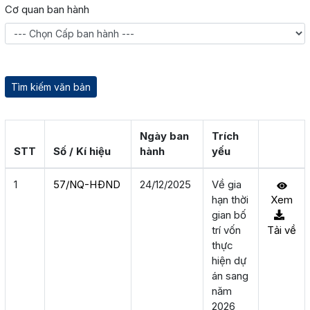
Cơ quan ban hành
Ngày ban
Trích
STT
Số / Kí hiệu
hành
yếu
1
57/NQ-HÐND
24/12/2025
Về gia
hạn thời
Xem
gian bố
trí vốn
Tải về
thực
hiện dự
án sang
năm
2026