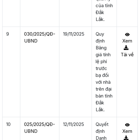
của tỉnh
Đắk
Lắk.
9
030/2025/QÐ-
19/11/2025
Quy
UBND
định
Xem
Bảng
giá tính
Tải về
lệ phí
trước
bạ đối
với nhà
trên đại
bàn tỉnh
Đắk
Lắk.
10
025/2025/QÐ-
12/11/2025
Quyết
UBND
định
Xem
Danh