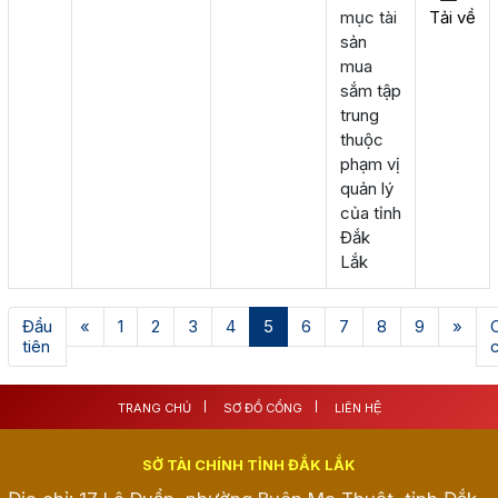
mục tài
Tải về
sản
mua
sắm tập
trung
thuộc
phạm vị
quản lý
của tỉnh
Đắk
Lắk
(current)
Đầu
«
1
2
3
4
5
6
7
8
9
»
tiên
TRANG CHỦ
SƠ ĐỒ CỔNG
LIÊN HỆ
SỞ TÀI CHÍNH TỈNH ĐẮK LẮK