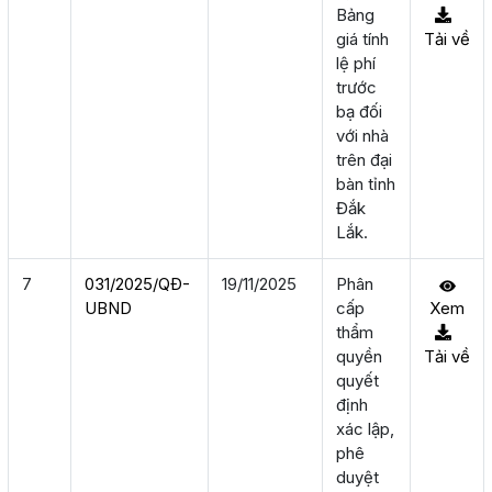
Bảng
giá tính
Tải về
lệ phí
trước
bạ đối
với nhà
trên đại
bàn tỉnh
Đắk
Lắk.
7
031/2025/QÐ-
19/11/2025
Phân
UBND
cấp
Xem
thẩm
quyền
Tải về
quyết
định
xác lập,
phê
duyệt