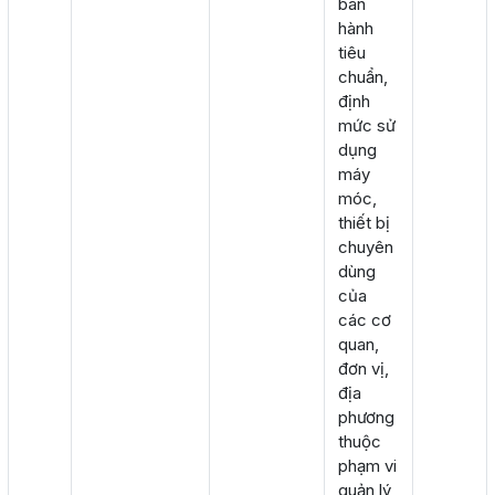
ban
hành
tiêu
chuẩn,
định
mức sử
dụng
máy
móc,
thiết bị
chuyên
dùng
của
các cơ
quan,
đơn vị,
địa
phương
thuộc
phạm vi
quản lý