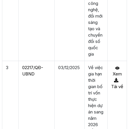
công
nghệ,
đổi mới
sáng
tạo và
chuyển
đổi số
quốc
gia
3
02217/QÐ-
03/12/2025
Về việc
UBND
gia hạn
Xem
thời
gian bố
Tải về
trí vốn
thực
hiện dự
án sang
năm
2026