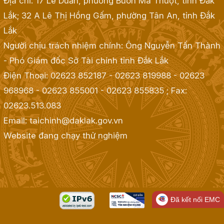
Địa chỉ: 17 Lê Duẩn, phường Buôn Ma Thuột, tỉnh Đắk
Lắk; 32 A Lê Thị Hồng Gấm, phường Tân An, tỉnh Đắk
Lắk
Người chịu trách nhiệm chính: Ông Nguyễn Tấn Thành
- Phó Giám đốc Sở Tài chính tỉnh Đắk Lắk
Điện Thoại: 02623 852187 - 02623 819988 - 02623
968968 - 02623 855001 - 02623 855835
; Fax:
02623.513.083
Email: taichinh@daklak.gov.vn
Website đang chạy thử nghiệm
Đã kết nối EMC