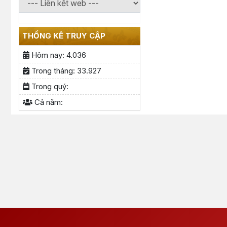
THỐNG KÊ TRUY CẬP
Hôm nay:
4.036
Trong tháng:
33.927
Trong quý:
Cả năm: