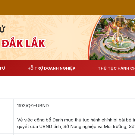
TƯ
HỖ TRỢ DOANH NGHIỆP
THỦ TỤC HÀNH C
1193/QÐ-UBND
Về việc công bố Danh mục thủ tục hành chính bị bãi bỏ t
quyết của UBND tỉnh, Sở Nông nghiệp và Môi trường, Sở