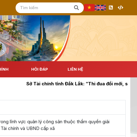
HÍNH
HỎI ĐÁP
LIÊN HỆ
Sở Tài chính tỉnh Đắk Lắk: “Thi đua đổi mới, sáng tạ
rong lĩnh vực quản lý công sản thuộc thẩm quyền giải
 Tài chính và UBND cấp xã