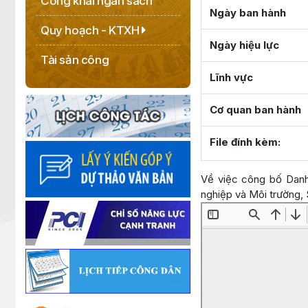
Công khai ngân sách
Ngày ban hành
Quy hoạch - KTXH
Ngày hiệu lực
Tài sản công
Lĩnh vực
Cơ quan ban hành
File đính kèm:
Về việc công bố Danh
nghiệp và Môi trường,