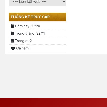
THỐNG KÊ TRUY CẬP
Hôm nay:
2.220
Trong tháng:
32.111
Trong quý:
Cả năm: