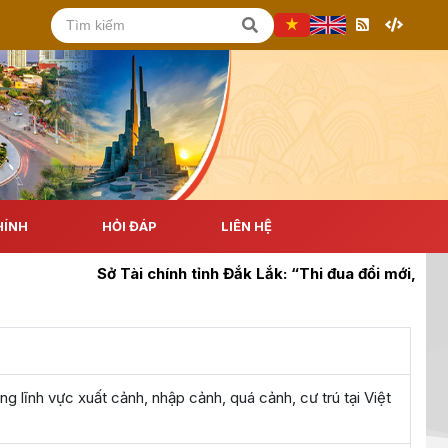
HÍNH
HỎI ĐÁP
LIÊN HỆ
Sở Tài chính tỉnh Đắk Lắk: “Thi đua đổi mới, sáng tạ
g lĩnh vực xuất cảnh, nhập cảnh, quá cảnh, cư trú tại Việt