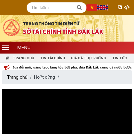
MENU
TRANG CHỦ
TIN TÀI CHÍNH
GIÁ CẢ THỊ TRƯỜNG
TIN TỨC
 đua đổi mới, sáng tạo, tăng tốc bứt phá, đưa Đắk Lắk cùng cả nước bước vào kỷ n
Trang chủ
Ho?t d?ng