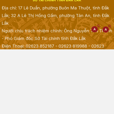
SỞ TÀI CHÍNH TỈNH ĐẮK LẮK
Địa chỉ: 17 Lê Duẩn, phường Buôn Ma Thuột, tỉnh Đắk
Lắk; 32 A Lê Thị Hồng Gấm, phường Tân An, tỉnh Đắk
Lắk
Người chịu trách nhiệm chính: Ông Nguyễn Tấn Thành
- Phó Giám đốc Sở Tài chính tỉnh Đắk Lắk
Điện Thoại: 02623 852187 - 02623 819988 - 02623
968968 - 02623 855001 - 02623 855835
; Fax:
02623.513.083
Email: taichinh@daklak.gov.vn
Website đang chạy thử nghiệm
Đã kết nối EMC