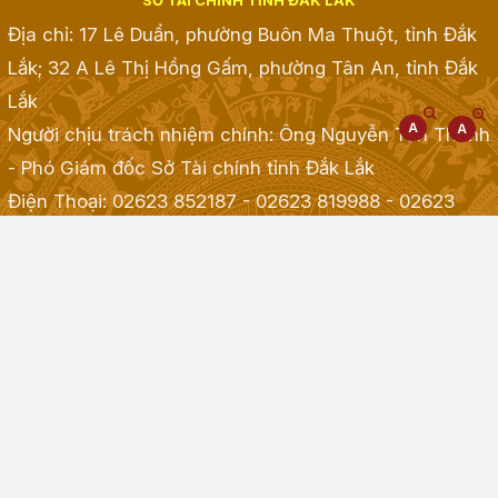
SỞ TÀI CHÍNH TỈNH ĐẮK LẮK
Địa chỉ: 17 Lê Duẩn, phường Buôn Ma Thuột, tỉnh Đắk
Lắk; 32 A Lê Thị Hồng Gấm, phường Tân An, tỉnh Đắk
Lắk
Người chịu trách nhiệm chính: Ông Nguyễn Tấn Thành
- Phó Giám đốc Sở Tài chính tỉnh Đắk Lắk
Điện Thoại: 02623 852187 - 02623 819988 - 02623
968968 - 02623 855001 - 02623 855835
; Fax:
02623.513.083
Email: taichinh@daklak.gov.vn
Website đang chạy thử nghiệm
Đã kết nối EMC