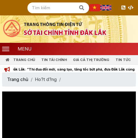
MENU
TRANG CHỦ
TIN TÀI CHÍNH
GIÁ CẢ THỊ TRƯỜNG
TIN TỨC
Đắk Lắk: “Thi đua đổi mới, sáng tạo, tăng tốc bứt phá, đưa Đắk Lắk cùng cả nước
Trang chủ
Ho?t d?ng