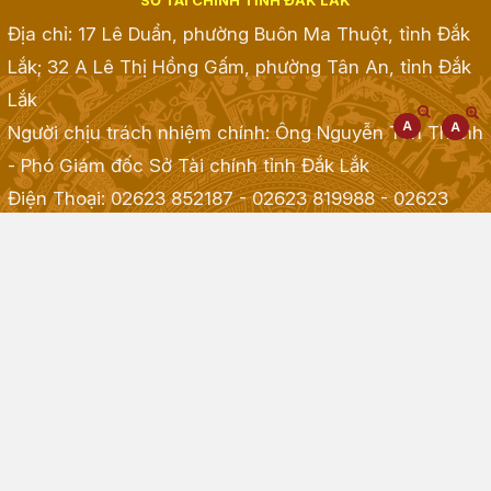
SỞ TÀI CHÍNH TỈNH ĐẮK LẮK
Địa chỉ: 17 Lê Duẩn, phường Buôn Ma Thuột, tỉnh Đắk
Lắk; 32 A Lê Thị Hồng Gấm, phường Tân An, tỉnh Đắk
Lắk
Người chịu trách nhiệm chính: Ông Nguyễn Tấn Thành
- Phó Giám đốc Sở Tài chính tỉnh Đắk Lắk
Điện Thoại: 02623 852187 - 02623 819988 - 02623
968968 - 02623 855001 - 02623 855835
; Fax:
02623.513.083
Email: taichinh@daklak.gov.vn
Website đang chạy thử nghiệm
Đã kết nối EMC