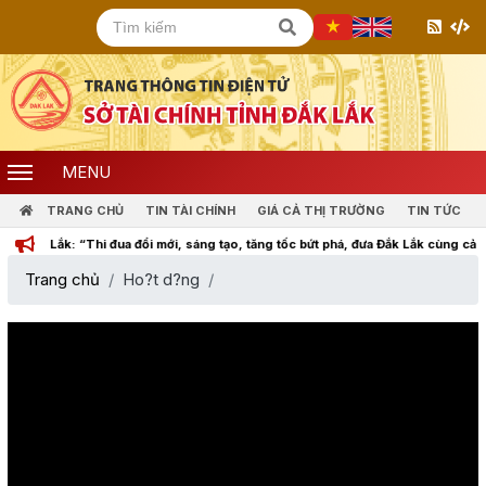
MENU
TRANG CHỦ
TIN TÀI CHÍNH
GIÁ CẢ THỊ TRƯỜNG
TIN TỨC
ắk Lắk: “Thi đua đổi mới, sáng tạo, tăng tốc bứt phá, đưa Đắk Lắk cùng cả nước 
Trang chủ
Ho?t d?ng