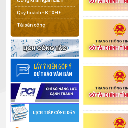
Công khai ngân sách
Quy hoạch - KTXH
Tài sản công