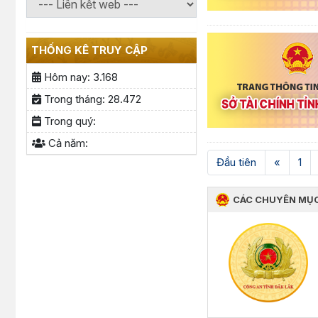
THỐNG KÊ TRUY CẬP
Hôm nay:
3.168
Trong tháng:
28.472
Trong quý:
Cả năm:
Đầu tiên
«
1
CÁC CHUYÊN MỤ