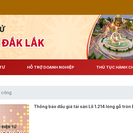
TƯ
HỖ TRỢ DOANH NGHIỆP
THỦ TỤC HÀNH C
n công
Thông báo đấu giá tài sản Lô 1.214 lóng gỗ tròn