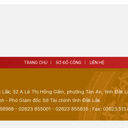
TRANG CHỦ
SƠ ĐỒ CỔNG
LIÊN HỆ
k Lắk; 32 A Lê Thị Hồng Gấm, phường Tân An, tỉnh Đắk L
h - Phó Giám đốc Sở Tài chính tỉnh Đắk Lắk
968968 - 02623 855001 - 02623 855835
; Fax:
02623.513.