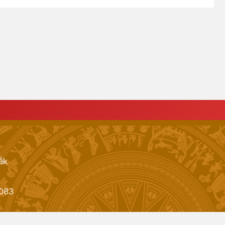
ắk
083