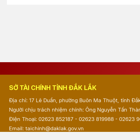
SỞ TÀI CHÍNH TỈNH ĐẮK LẮK
Địa chỉ: 17 Lê Duẩn, phường Buôn Ma Thuột, tỉnh Đắ
Người chịu trách nhiệm chính: Ông Nguyễn Tấn Thàn
Điện Thoại: 02623 852187 - 02623 819988 - 02623 
Email: taichinh@daklak.gov.vn
Website đang chạy thử nghiệm