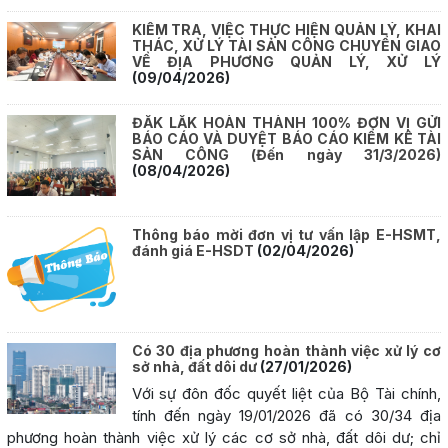
KIỂM TRA, VIỆC THỰC HIỆN QUẢN LÝ, KHAI
THÁC, XỬ LÝ TÀI SẢN CÔNG CHUYỂN GIAO
VỀ ĐỊA PHƯƠNG QUẢN LÝ, XỬ LÝ
(09/04/2026)
ĐẮK LẮK HOÀN THÀNH 100% ĐƠN VỊ GỬI
BÁO CÁO VÀ DUYỆT BÁO CÁO KIỂM KÊ TÀI
SẢN CÔNG (Đến ngày 31/3/2026)
(08/04/2026)
Thông báo mời đơn vị tư vấn lập E-HSMT,
đánh giá E-HSDT
(02/04/2026)
Có 30 địa phương hoàn thành việc xử lý cơ
sở nhà, đất dôi dư
(27/01/2026)
Với sự đôn đốc quyết liệt của Bộ Tài chính,
tính đến ngày 19/01/2026 đã có 30/34 địa
phương hoàn thành việc xử lý các cơ sở nhà, đất dôi dư; chỉ