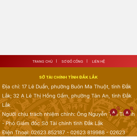
TRANG CHỦ
SƠ ĐỒ CỔNG
LIÊN HỆ
SỞ TÀI CHÍNH TỈNH ĐẮK LẮK
Địa chỉ: 17 Lê Duẩn, phường Buôn Ma Thuột, tỉnh Đắk
Lắk; 32 A Lê Thị Hồng Gấm, phường Tân An, tỉnh Đắk
Lắk
Người chịu trách nhiệm chính: Ông Nguyễn Tấn Thành
- Phó Giám đốc Sở Tài chính tỉnh Đắk Lắk
Điện Thoại: 02623 852187 - 02623 819988 - 02623