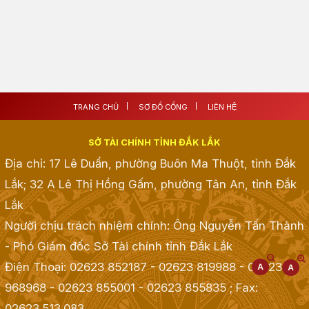
TRANG CHỦ
SƠ ĐỒ CỔNG
LIÊN HỆ
SỞ TÀI CHÍNH TỈNH ĐẮK LẮK
Địa chỉ: 17 Lê Duẩn, phường Buôn Ma Thuột, tỉnh Đắk
Lắk; 32 A Lê Thị Hồng Gấm, phường Tân An, tỉnh Đắk
Lắk
Người chịu trách nhiệm chính: Ông Nguyễn Tấn Thành
- Phó Giám đốc Sở Tài chính tỉnh Đắk Lắk
Điện Thoại: 02623 852187 - 02623 819988 - 02623
968968 - 02623 855001 - 02623 855835
; Fax:
02623.513.083