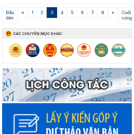
(current)
Đầu
«
1
2
3
4
5
6
7
8
»
Cuối
tiên
cùng
CÁC CHUYÊN MỤC KHÁC