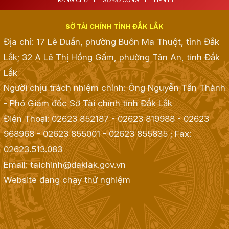
TRANG CHỦ
SƠ ĐỒ CỔNG
LIÊN HỆ
SỞ TÀI CHÍNH TỈNH ĐẮK LẮK
Địa chỉ: 17 Lê Duẩn, phường Buôn Ma Thuột, tỉnh Đắk
Lắk; 32 A Lê Thị Hồng Gấm, phường Tân An, tỉnh Đắk
Lắk
Người chịu trách nhiệm chính: Ông Nguyễn Tấn Thành
- Phó Giám đốc Sở Tài chính tỉnh Đắk Lắk
Điện Thoại: 02623 852187 - 02623 819988 - 02623
968968 - 02623 855001 - 02623 855835
; Fax:
02623.513.083
Email: taichinh@daklak.gov.vn
Website đang chạy thử nghiệm