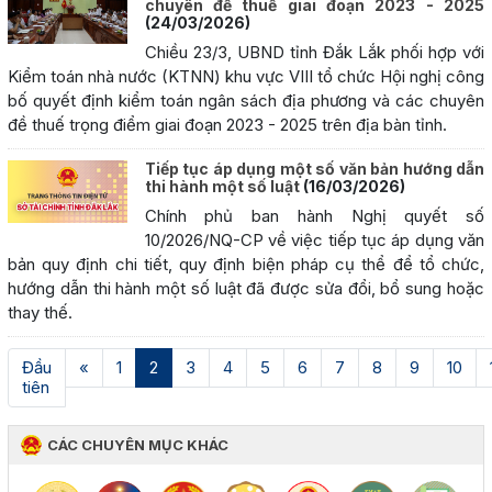
chuyên đề thuế giai đoạn 2023 - 2025
(24/03/2026)
Chiều 23/3, UBND tỉnh Đắk Lắk phối hợp với
Kiểm toán nhà nước (KTNN) khu vực VIII tổ chức Hội nghị công
bố quyết định kiểm toán ngân sách địa phương và các chuyên
đề thuế trọng điểm giai đoạn 2023 - 2025 trên địa bàn tỉnh.
Tiếp tục áp dụng một số văn bản hướng dẫn
thi hành một số luật
(16/03/2026)
Chính phủ ban hành Nghị quyết số
10/2026/NQ-CP về việc tiếp tục áp dụng văn
bản quy định chi tiết, quy định biện pháp cụ thể để tổ chức,
hướng dẫn thi hành một số luật đã được sửa đổi, bổ sung hoặc
thay thế.
(current)
Đầu
«
1
2
3
4
5
6
7
8
9
10
tiên
CÁC CHUYÊN MỤC KHÁC