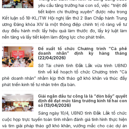
yêu cầu tăng trưởng hai con số, việc “triệt để
tiết kiệm chi thường xuyên” được nêu trong
Kết luận số 18-KL/TW Hội nghị lần thứ 2 Ban Chấp hành Trung
ương Đảng khóa XIV là một thông điệp chính trị rõ ràng về tư
duy điều hành mới: lấy hiệu quả làm thước đo, lấy kỷ luật làm
nền tảng và lấy tiết kiệm làm động lực cho phát triển.
Đề xuất tổ chức Chương trình “Cà phê
doanh nhân” định kỳ hàng tháng
(22/04/2026)
Sở Tài chính tỉnh Đắk Lắk vừa trình UBND
tỉnh về kế hoạch tổ chức Chương trình “Cà
phê doanh nhân” nhằm kịp thời tháo gỡ khó khăn và thúc đẩy
phát triển kinh tế tư nhân trên địa bàn.
Giải ngân đầu tư công là là “đòn bẩy” quyết
định để đạt mức tăng trưởng kinh tế hai con
số
(13/04/2026)
Sáng ngày 10/4, UBND tỉnh Đắk Lắk tổ chức
cuộc họp trực tuyến toàn tỉnh nhằm đánh giá tình hình thực hiện
và tìm giải pháp tháo gỡ khó khăn, vướng mắc cho các dự án