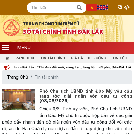
MENU
TRANG CHỦ
TIN TÀI CHÍNH
GIÁ CẢ THỊ TRƯỜNG
TIN TỨC
nh Đắk Lắk: “Thi đua đổi mới, sáng tạo, tăng tốc bứt phá, đưa Đắk Lắk cùng cả nư
Trang Chủ
Tin tài chính
Phó Chủ tịch UBND tỉnh Đào Mỹ yêu cầu
tăng tốc giải ngân vốn đầu tư công
(08/06/2026)
Chiều 6/6, Tỉnh ủy viên, Phó Chủ tịch UBND
tỉnh Đào Mỹ chủ trì cuộc họp bàn về các giải
pháp đẩy nhanh tiến độ giải ngân vốn đầu tư công đối với các
dự án do Ban Quản lý các dự án đầu tư xây dựng khu vực phía