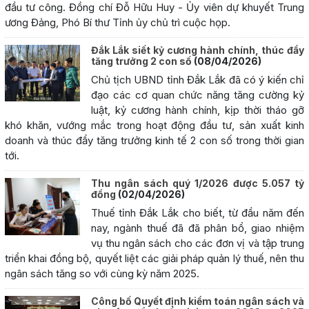
đầu tư công. Đồng chí Đỗ Hữu Huy - Ủy viên dự khuyết Trung
ương Đảng, Phó Bí thư Tỉnh ủy chủ trì cuộc họp.
Đắk Lắk siết kỷ cương hành chính, thúc đẩy
tăng trưởng 2 con số
(08/04/2026)
Chủ tịch UBND tỉnh Đắk Lắk đã có ý kiến chỉ
đạo các cơ quan chức năng tăng cường kỷ
luật, kỷ cương hành chính, kịp thời tháo gỡ
khó khăn, vướng mắc trong hoạt động đầu tư, sản xuất kinh
doanh và thúc đẩy tăng trưởng kinh tế 2 con số trong thời gian
tới.
Thu ngân sách quý 1/2026 được 5.057 tỷ
đồng
(02/04/2026)
Thuế tỉnh Đắk Lắk cho biết, từ đầu năm đến
nay, ngành thuế đã đã phân bổ, giao nhiệm
vụ thu ngân sách cho các đơn vị và tập trung
triển khai đồng bộ, quyết liệt các giải pháp quản lý thuế, nên thu
ngân sách tăng so với cùng kỳ năm 2025.
Công bố Quyết định kiểm toán ngân sách và