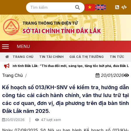
MENU
TRANG CHỦ
TIN TÀI CHÍNH
GIÁ CẢ THỊ TRƯỜNG
TIN TỨC
nh tỉnh Đắk Lắk: “Thi đua đổi mới, sáng tạo, tăng tốc bứt phá, đưa Đắk Lắk cùng
Trang Chủ
20/01/2026
Kế hoạch số 013/KH-SNV về kiểm tra, hướng dẫn
công tác cải cách hành chính, văn thư lưu trữ tại
các cơ quan, đơn vị, địa phương trên địa bàn tỉnh
Đắk Lắk năm 2025.
20/01/2026
|
47 lượt xem
Ngày 07/08/2025 Sở Nội vụ ban hành Kế hoạch số 013/KH-