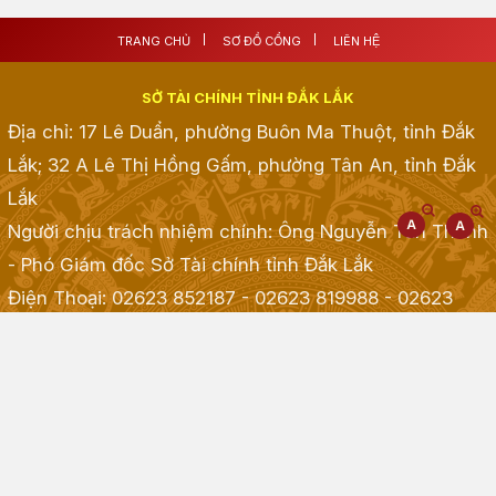
TRANG CHỦ
SƠ ĐỒ CỔNG
LIÊN HỆ
SỞ TÀI CHÍNH TỈNH ĐẮK LẮK
Địa chỉ: 17 Lê Duẩn, phường Buôn Ma Thuột, tỉnh Đắk
Lắk; 32 A Lê Thị Hồng Gấm, phường Tân An, tỉnh Đắk
Lắk
Người chịu trách nhiệm chính: Ông Nguyễn Tấn Thành
- Phó Giám đốc Sở Tài chính tỉnh Đắk Lắk
Điện Thoại: 02623 852187 - 02623 819988 - 02623
968968 - 02623 855001 - 02623 855835
; Fax:
02623.513.083
Email: taichinh@daklak.gov.vn
Website đang chạy thử nghiệm