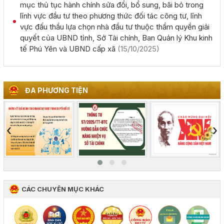
mục thủ tục hành chính sửa đổi, bổ sung, bãi bỏ trong
(02/08/2026, 00:00)
lĩnh vực đầu tư theo phương thức đối tác công tư, lĩnh
vực đấu thầu lựa chọn nhà đầu tư thuộc thẩm quyền giải
quyết của UBND tỉnh, Sở Tài chính, Ban Quản lý Khu kinh
Giới thiệu thông tin về 17 khu đất đấu giá quyền sử dụng
tế Phú Yên và UBND cấp xã
(15/10/2025)
đất trên địa bàn tỉnh Đắk Lắk
(28/07/2026, 00:00)
Thông báo về việc tiếp nhận hồ sơ đề nghị chấp thuận
ĐA PHƯƠNG TIỆN
chủ trương đầu tư dự án: Nhà máy sản xuất viên nén gỗ
xuất khẩu và chế biến lâm sản - Thành Châu Đắk Lắk
(27/07/2026, 00:00)
‹
›
Đắk Lắk họp báo công bố 17 hoạt động đặc sắc của Lễ
hội Sầu riêng năm 2026
(06/08/2026, 00:00)
CÁC CHUYÊN MỤC KHÁC
Tập huấn diễn tập khu vực phòng thủ kết hợp phòng
thủ dân sự tỉnh Đắk Lắk