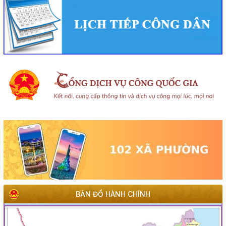
Rà soát công tác chuẩn bị diễn tập khu vực phòng thủ
kết hợp diễn tập phòng thủ dân sự tỉnh năm 2026
(02/08/2026, 00:00)
Khai mạc Hội nghị Ngoại giao lần thứ 33
(02/08/2026, 00:00)
Giới thiệu thông tin về 17 khu đất đấu giá quyền sử dụng
đất trên địa bàn tỉnh Đắk Lắk
(28/07/2026, 00:00)
Thông báo về việc tiếp nhận hồ sơ đề nghị chấp thuận
chủ trương đầu tư dự án: Nhà máy sản xuất viên nén gỗ
xuất khẩu và chế biến lâm sản - Thành Châu Đắk Lắk
(27/07/2026, 00:00)
BẢN ĐỒ HÀNH CHÍNH