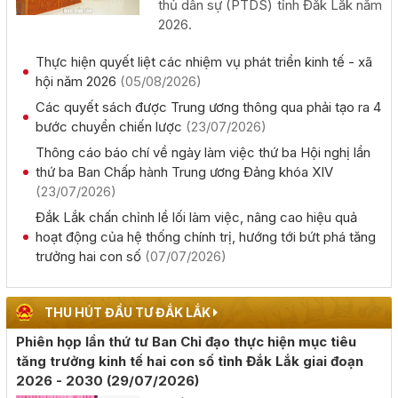
Khai mạc Hội nghị Ngoại giao lần thứ 33
thủ dân sự (PTDS) tỉnh Đắk Lắk năm
2026.
(02/08/2026, 00:00)
Thực hiện quyết liệt các nhiệm vụ phát triển kinh tế - xã
Giới thiệu thông tin về 17 khu đất đấu giá quyền sử dụng
hội năm 2026
(05/08/2026)
đất trên địa bàn tỉnh Đắk Lắk
Các quyết sách được Trung ương thông qua phải tạo ra 4
(28/07/2026, 00:00)
bước chuyển chiến lược
(23/07/2026)
Thông cáo báo chí về ngày làm việc thứ ba Hội nghị lần
Thông báo về việc tiếp nhận hồ sơ đề nghị chấp thuận
thứ ba Ban Chấp hành Trung ương Đảng khóa XIV
chủ trương đầu tư dự án: Nhà máy sản xuất viên nén gỗ
(23/07/2026)
xuất khẩu và chế biến lâm sản - Thành Châu Đắk Lắk
Đắk Lắk chấn chỉnh lề lối làm việc, nâng cao hiệu quả
(27/07/2026, 00:00)
hoạt động của hệ thống chính trị, hướng tới bứt phá tăng
trưởng hai con số
(07/07/2026)
Đắk Lắk họp báo công bố 17 hoạt động đặc sắc của Lễ
hội Sầu riêng năm 2026
THU HÚT ĐẦU TƯ ĐẮK LẮK
(06/08/2026, 00:00)
Phiên họp lần thứ tư Ban Chỉ đạo thực hiện mục tiêu
tăng trưởng kinh tế hai con số tỉnh Đắk Lắk giai đoạn
Tập huấn diễn tập khu vực phòng thủ kết hợp phòng
2026 - 2030
(29/07/2026)
thủ dân sự tỉnh Đắk Lắk