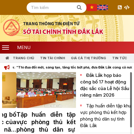
MENU
TRANG CHỦ
TIN TÀI CHÍNH
GIÁ CẢ THỊ TRƯỜNG
TIN TỨC
đua đổi mới, sáng tạo, tăng tốc bứt phá, đưa Đắk Lắk cùng cả nước bước vào kỷ ng
Đắk Lắk họp báo
công bố 17 hoạt động
đặc sắc của Lễ hội Sầu
riêng năm 2026
Tập huấn diễn tập khu
vực phòng thủ kết hợp
Tập huấn diễn tập khu
phòng thủ dân sự tỉnh
vực phòng thủ kết hợp
Đắk Lắk
phòng thủ dân sự tỉnh