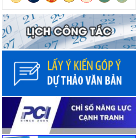
(05/08/2026, 00:00)
Thực hiện quyết liệt các nhiệm vụ phát triển kinh tế - xã
hội năm 2026
(05/08/2026, 00:00)
Phấn đấu khai thác đồng bộ toàn tuyến cao tốc Khánh
Hòa - Buôn Ma Thuột trong năm 2026
(05/08/2026, 00:00)
Công khai kết quả giải ngân vốn đầu tư công đến hết
tháng 7 năm 2026
(04/08/2026, 00:00)
Chủ tịch UBND tỉnh Đỗ Hữu Huy: Quyết liệt đẩy nhanh
tiến độ giải ngân đầu tư công theo nguyên tắc "6 rõ
(04/08/2026, 00:00)