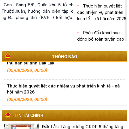
Đắk Lắk
Sáng 5/8, Quân khu 5 tổ chức tập
Thực hiện quyết liệt
huấn, hướng dẫn diễn tập khu vực
các nhiệm vụ phát triển
phòng thủ (KVPT) kết hợp phòng
kinh tế - xã hội năm 2026
Đắk Lắk họp báo công bố 17 hoạt động đặc sắc của Lễ
thủ dân sự (PTDS) tỉnh Đắk Lắk
hội Sầu riêng năm 2026
năm 2026.
Phấn đấu khai thác
(06/08/2026, 00:00)
đồng bộ toàn tuyến cao
tốc Khánh Hòa - Buôn
Tập huấn diễn tập khu vực phòng thủ kết hợp phòng
Ma Thuột trong năm
thủ dân sự tỉnh Đắk Lắk
THÔNG BÁO
2026
(05/08/2026, 00:00)
Chủ tịch UBND tỉnh
Đỗ Hữu Huy: Quyết liệt
Thực hiện quyết liệt các nhiệm vụ phát triển kinh tế - xã
đẩy nhanh tiến độ giải
hội năm 2026
ngân đầu tư công theo
(05/08/2026, 00:00)
nguyên tắc "6 rõ
Phấn đấu khai thác đồng bộ toàn tuyến cao tốc Khánh
Thông cáo báo chí
Hòa - Buôn Ma Thuột trong năm 2026
TIN TÀI CHÍNH
tình hình Kinh tế - Xã hội
(05/08/2026, 00:00)
6 tháng đầu năm 2026
Đắk Lắk: Tăng trưởng GRDP 6 tháng tăng