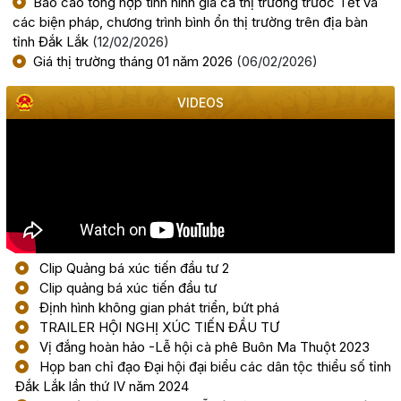
Báo cáo tổng hợp tình hình giá cả thị trường trước Tết và
(28/07/2026, 00:00)
các biện pháp, chương trình bình ổn thị trường trên địa bàn
tỉnh Đắk Lắk
(12/02/2026)
Thông báo về việc tiếp nhận hồ sơ đề nghị chấp thuận
Giá thị trường tháng 01 năm 2026
(06/02/2026)
chủ trương đầu tư dự án: Nhà máy sản xuất viên nén gỗ
xuất khẩu và chế biến lâm sản - Thành Châu Đắk Lắk
VIDEOS
(27/07/2026, 00:00)
Đắk Lắk họp báo công bố 17 hoạt động đặc sắc của Lễ
hội Sầu riêng năm 2026
(06/08/2026, 00:00)
Tập huấn diễn tập khu vực phòng thủ kết hợp phòng
Clip Quảng bá xúc tiến đầu tư 2
thủ dân sự tỉnh Đắk Lắk
Clip quảng bá xúc tiến đầu tư
(05/08/2026, 00:00)
Định hình không gian phát triển, bứt phá
TRAILER HỘI NGHỊ XÚC TIẾN ĐẦU TƯ
Vị đắng hoàn hảo -Lễ hội cà phê Buôn Ma Thuột 2023
Thực hiện quyết liệt các nhiệm vụ phát triển kinh tế - xã
Họp ban chỉ đạo Đại hội đại biểu các dân tộc thiểu số tỉnh
hội năm 2026
Đắk Lắk lần thứ IV năm 2024
(05/08/2026, 00:00)