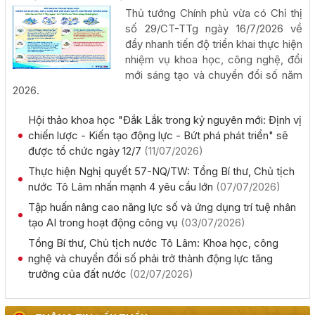
xuất khẩu và chế biến lâm sản - Thành Châu Đắk Lắk
Thủ tướng Chính phủ vừa có Chỉ thị
số 29/CT-TTg ngày 16/7/2026 về
(27/07/2026, 00:00)
đẩy nhanh tiến độ triển khai thực hiện
nhiệm vụ khoa học, công nghệ, đổi
mới sáng tạo và chuyển đổi số năm
2026.
Hội thảo khoa học "Đắk Lắk trong kỷ nguyên mới: Định vị
Đắk Lắk họp báo công bố 17 hoạt động đặc sắc của Lễ
chiến lược - Kiến tạo động lực - Bứt phá phát triển" sẽ
hội Sầu riêng năm 2026
được tổ chức ngày 12/7
(11/07/2026)
(06/08/2026, 00:00)
Thực hiện Nghị quyết 57-NQ/TW: Tổng Bí thư, Chủ tịch
nước Tô Lâm nhấn mạnh 4 yêu cầu lớn
(07/07/2026)
Tập huấn diễn tập khu vực phòng thủ kết hợp phòng
Tập huấn nâng cao năng lực số và ứng dụng trí tuệ nhân
thủ dân sự tỉnh Đắk Lắk
tạo AI trong hoạt động công vụ
(03/07/2026)
(05/08/2026, 00:00)
Tổng Bí thư, Chủ tịch nước Tô Lâm: Khoa học, công
nghệ và chuyển đổi số phải trở thành động lực tăng
Thực hiện quyết liệt các nhiệm vụ phát triển kinh tế - xã
trưởng của đất nước
(02/07/2026)
hội năm 2026
(05/08/2026, 00:00)