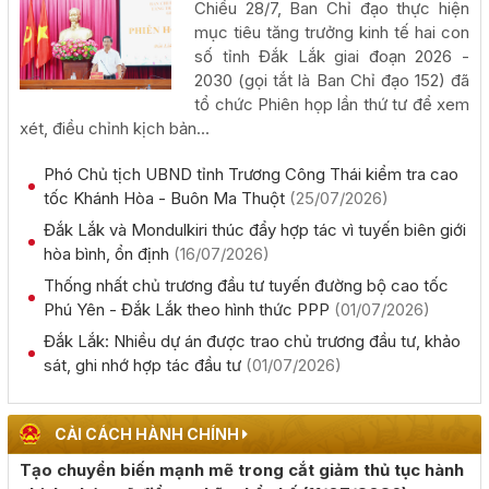
Chiều 28/7, Ban Chỉ đạo thực hiện
(05/08/2026, 00:00)
mục tiêu tăng trưởng kinh tế hai con
số tỉnh Đắk Lắk giai đoạn 2026 -
Thực hiện quyết liệt các nhiệm vụ phát triển kinh tế - xã
2030 (gọi tắt là Ban Chỉ đạo 152) đã
hội năm 2026
tổ chức Phiên họp lần thứ tư để xem
(05/08/2026, 00:00)
xét, điều chỉnh kịch bản...
Phó Chủ tịch UBND tỉnh Trương Công Thái kiểm tra cao
Phấn đấu khai thác đồng bộ toàn tuyến cao tốc Khánh
tốc Khánh Hòa - Buôn Ma Thuột
(25/07/2026)
Hòa - Buôn Ma Thuột trong năm 2026
Đắk Lắk và Mondulkiri thúc đẩy hợp tác vì tuyến biên giới
(05/08/2026, 00:00)
hòa bình, ổn định
(16/07/2026)
Thống nhất chủ trương đầu tư tuyến đường bộ cao tốc
Công khai kết quả giải ngân vốn đầu tư công đến hết
Phú Yên - Đắk Lắk theo hình thức PPP
(01/07/2026)
tháng 7 năm 2026
Đắk Lắk: Nhiều dự án được trao chủ trương đầu tư, khảo
(04/08/2026, 00:00)
sát, ghi nhớ hợp tác đầu tư
(01/07/2026)
Chủ tịch UBND tỉnh Đỗ Hữu Huy: Quyết liệt đẩy nhanh
tiến độ giải ngân đầu tư công theo nguyên tắc "6 rõ
CẢI CÁCH HÀNH CHÍNH
(04/08/2026, 00:00)
Tạo chuyển biến mạnh mẽ trong cắt giảm thủ tục hành