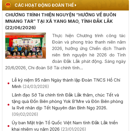
hội Sầu riêng năm 2026
CÁC HOẠT ĐỘNG ĐOÀN THỂ
(06/08/2026, 00:00)
CHƯƠNG TRÌNH THIỆN NGUYỆN “HƯỚNG VỀ BUÔN
MNANG TAR” TẠI XÃ YANG MAO, TỈNH ĐẮK LẮK
Tập huấn diễn tập khu vực phòng thủ kết hợp phòng
(22/06/2026)
thủ dân sự tỉnh Đắk Lắk
Thực hiện Chương trình công tác
(05/08/2026, 00:00)
Đoàn và phong trào thanh niên năm
2026, hưởng ứng Chiến dịch Thanh
Thực hiện quyết liệt các nhiệm vụ phát triển kinh tế - xã
niên tình nguyện hè 2026 do Tỉnh
hội năm 2026
đoàn Đắk Lắk phát động. Sáng ngày
20/6/2026, Chi đoàn Sở Tài chính tỉnh...
(05/08/2026, 00:00)
Lễ kỷ niệm 95 năm Ngày thành lập Đoàn TNCS Hồ Chí
Phấn đấu khai thác đồng bộ toàn tuyến cao tốc Khánh
Minh
(24/03/2026)
Hòa - Buôn Ma Thuột trong năm 2026
Lãnh đạo Sở Tài chính tỉnh Đắk Lắk thăm, chúc Tết và
(05/08/2026, 00:00)
tặng quà Đồn Biên phòng Yok B’Mre và Đôn Biên phòng
Ia Rvê nhân dịp Tết Nguyên đán Bính Ngọ 2026.
Công khai kết quả giải ngân vốn đầu tư công đến hết
(09/02/2026)
tháng 7 năm 2026
Ủy ban Mặt trận Tổ Quốc Việt Nam tỉnh Đắk Lắk triển
(04/08/2026, 00:00)
khai nhiệm vụ năm 2026
(23/01/2026)