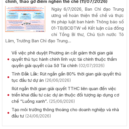
chính, tháo gỡ điểm nghẽn thể chế
(11/07/2026)
Rà soát công tác chuẩn bị diễn tập khu vực phòng thủ
Ngày 6/7/2026, Ban Chỉ đạo Trung
kết hợp diễn tập phòng thủ dân sự tỉnh năm 2026
ương về hoàn thiện thể chế và thực
(02/08/2026, 00:00)
thi pháp luật ban hành Thông báo số
01-TB/BCĐTW về Kết luận của đồng
chí Tổng Bí thư, Chủ tịch nước Tô
Khai mạc Hội nghị Ngoại giao lần thứ 33
Lâm, Trưởng Ban Chỉ đạo Trung...
(02/08/2026, 00:00)
Về việc phê duyệt Phương án cắt giảm thời gian giải
Giới thiệu thông tin về 17 khu đất đấu giá quyền sử dụng
quyết thủ tục hành chính lĩnh vực tài chính thuộc thẩm
đất trên địa bàn tỉnh Đắk Lắk
quyền giải quyết của Sở Tài chính
(02/07/2026)
(28/07/2026, 00:00)
Tỉnh Đắk Lắk: Rút ngắn gần 80% thời gian giải quyết thủ
tục đầu tư dự án
(26/06/2026)
Thông báo về việc tiếp nhận hồ sơ đề nghị chấp thuận
Rút ngắn thời gian giải quyết TTHC liên quan đến việc
chủ trương đầu tư dự án: Nhà máy sản xuất viên nén gỗ
triển khai đầu tư các dự án thuộc đối tượng áp dụng cơ
xuất khẩu và chế biến lâm sản - Thành Châu Đắk Lắk
chế “Luồng xanh”.
(25/06/2026)
(27/07/2026, 00:00)
Tạo môi trường thông thoáng cho doanh nghiệp và nhà
đầu tư
(24/06/2026)
Đắk Lắk họp báo công bố 17 hoạt động đặc sắc của Lễ