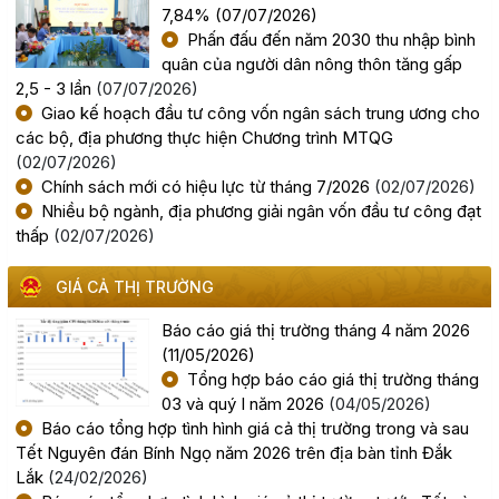
7,84%
(07/07/2026)
Công khai kết quả giải ngân vốn đầu tư công đến hết
Phấn đấu đến năm 2030 thu nhập bình
tháng 7 năm 2026
quân của người dân nông thôn tăng gấp
(04/08/2026, 00:00)
2,5 - 3 lần
(07/07/2026)
Giao kế hoạch đầu tư công vốn ngân sách trung ương cho
các bộ, địa phương thực hiện Chương trình MTQG
Chủ tịch UBND tỉnh Đỗ Hữu Huy: Quyết liệt đẩy nhanh
(02/07/2026)
tiến độ giải ngân đầu tư công theo nguyên tắc "6 rõ
Chính sách mới có hiệu lực từ tháng 7/2026
(02/07/2026)
(04/08/2026, 00:00)
Nhiều bộ ngành, địa phương giải ngân vốn đầu tư công đạt
thấp
(02/07/2026)
Rà soát công tác chuẩn bị diễn tập khu vực phòng thủ
kết hợp diễn tập phòng thủ dân sự tỉnh năm 2026
GIÁ CẢ THỊ TRƯỜNG
(02/08/2026, 00:00)
Báo cáo giá thị trường tháng 4 năm 2026
(11/05/2026)
Khai mạc Hội nghị Ngoại giao lần thứ 33
Tổng hợp báo cáo giá thị trường tháng
(02/08/2026, 00:00)
03 và quý I năm 2026
(04/05/2026)
Báo cáo tổng hợp tình hình giá cả thị trường trong và sau
Tết Nguyên đán Bính Ngọ năm 2026 trên địa bàn tỉnh Đắk
Giới thiệu thông tin về 17 khu đất đấu giá quyền sử dụng
Lắk
(24/02/2026)
đất trên địa bàn tỉnh Đắk Lắk