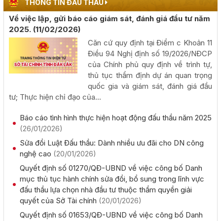
THÔNG TIN ĐẤU THẦU
Về việc lập, gửi báo cáo giám sát, đánh giá đầu tư năm
Phấn đấu khai thác đồng bộ toàn tuyến cao tốc Khánh
2025.
(11/02/2026)
Hòa - Buôn Ma Thuột trong năm 2026
Căn cứ quy định tại Điểm c Khoản 11
(05/08/2026, 00:00)
Điều 94 Nghị định số 19/2026/NĐCP
của Chính phủ quy định về trình tự,
Công khai kết quả giải ngân vốn đầu tư công đến hết
thủ tục thẩm định dự án quan trọng
tháng 7 năm 2026
quốc gia và giám sát, đánh giá đầu
(04/08/2026, 00:00)
tư; Thực hiện chỉ đạo của...
Báo cáo tình hình thực hiện hoạt động đấu thầu năm 2025
Chủ tịch UBND tỉnh Đỗ Hữu Huy: Quyết liệt đẩy nhanh
(26/01/2026)
tiến độ giải ngân đầu tư công theo nguyên tắc "6 rõ
Sửa đổi Luật Đấu thầu: Dành nhiều ưu đãi cho DN công
(04/08/2026, 00:00)
nghệ cao
(20/01/2026)
Quyết định số 01270/QĐ-UBND về việc công bố Danh
Rà soát công tác chuẩn bị diễn tập khu vực phòng thủ
mục thủ tục hành chính sửa đổi, bổ sung trong lĩnh vực
kết hợp diễn tập phòng thủ dân sự tỉnh năm 2026
đấu thầu lựa chọn nhà đầu tư thuộc thẩm quyền giải
(02/08/2026, 00:00)
quyết của Sở Tài chính
(20/01/2026)
Quyết định số 01653/QĐ-UBND về việc công bố Danh
Khai mạc Hội nghị Ngoại giao lần thứ 33