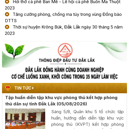
Hơi thở cà phê Ban Mê - Lễ hội cà phê Buôn Ma Thuột
2023
Phấn đấu khai thác đồng bộ toàn tuyến cao tốc Khánh
Tăng cường phòng, chống ma túy trong vùng Đồng bào
Hòa - Buôn Ma Thuột trong năm 2026
DTTS
Thời sự huyện Krông Búk, Đắk Lắk ngày 30 tháng 5 năm
(05/08/2026, 00:00)
2023
Công khai kết quả giải ngân vốn đầu tư công đến hết
tháng 7 năm 2026
(04/08/2026, 00:00)
Chủ tịch UBND tỉnh Đỗ Hữu Huy: Quyết liệt đẩy nhanh
tiến độ giải ngân đầu tư công theo nguyên tắc "6 rõ
(04/08/2026, 00:00)
TIN TỨC
Tập huấn diễn tập khu vực phòng thủ kết hợp phòng
Rà soát công tác chuẩn bị diễn tập khu vực phòng thủ
thủ dân sự tỉnh Đắk Lắk
(05/08/2026)
kết hợp diễn tập phòng thủ dân sự tỉnh năm 2026
Sáng 5/8, Quân khu 5 tổ chức tập
(02/08/2026, 00:00)
huấn, hướng dẫn diễn tập khu vực
phòng thủ (KVPT) kết hợp phòng